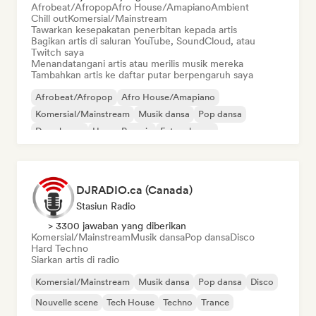
Afrobeat/Afropop
Afro House/Amapiano
Ambient
Chill out
Komersial/Mainstream
Tawarkan kesepakatan penerbitan kepada artis
Bagikan artis di saluran YouTube, SoundCloud, atau
Twitch saya
Menandatangani artis atau merilis musik mereka
Tambahkan artis ke daftar putar berpengaruh saya
Afrobeat/Afropop
Afro House/Amapiano
Komersial/Mainstream
Musik dansa
Pop dansa
Deep house
House Prancis
Future house
DJRADIO.ca (Canada)
Stasiun Radio
> 3300 jawaban yang diberikan
Komersial/Mainstream
Musik dansa
Pop dansa
Disco
Hard Techno
Siarkan artis di radio
Komersial/Mainstream
Musik dansa
Pop dansa
Disco
Nouvelle scene
Tech House
Techno
Trance