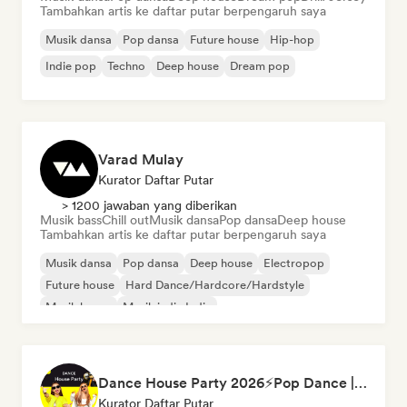
Tambahkan artis ke daftar putar berpengaruh saya
Musik dansa
Pop dansa
Future house
Hip-hop
Indie pop
Techno
Deep house
Dream pop
Varad Mulay
Kurator Daftar Putar
> 1200 jawaban yang diberikan
Musik bass
Chill out
Musik dansa
Pop dansa
Deep house
Tambahkan artis ke daftar putar berpengaruh saya
Musik dansa
Pop dansa
Deep house
Electropop
Future house
Hard Dance/Hardcore/Hardstyle
Musik house
Musik indie India
Dance House Party 2026⚡️Pop Dance | EDM | Pop EDM | Dance | Electro House | Tech House | Eurodance
Kurator Daftar Putar