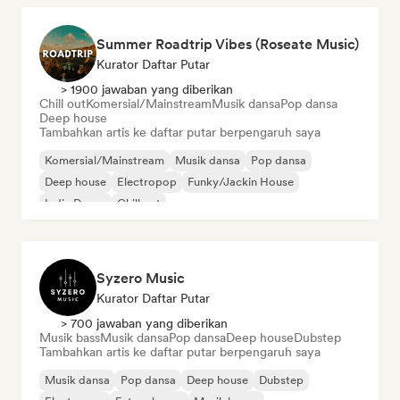
Summer Roadtrip Vibes (Roseate Music)
Kurator Daftar Putar
> 1900 jawaban yang diberikan
Chill out
Komersial/Mainstream
Musik dansa
Pop dansa
Deep house
Tambahkan artis ke daftar putar berpengaruh saya
Komersial/Mainstream
Musik dansa
Pop dansa
Deep house
Electropop
Funky/Jackin House
Indie Dance
Chill out
Syzero Music
Kurator Daftar Putar
> 700 jawaban yang diberikan
Musik bass
Musik dansa
Pop dansa
Deep house
Dubstep
Tambahkan artis ke daftar putar berpengaruh saya
Musik dansa
Pop dansa
Deep house
Dubstep