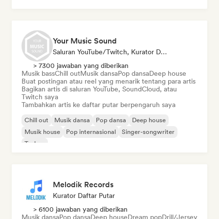
Your Music Sound
Saluran YouTube/Twitch, Kurator Daftar Putar, Kurator Media Sosial
> 7300 jawaban yang diberikan
Musik bass
Chill out
Musik dansa
Pop dansa
Deep house
Buat postingan atau reel yang menarik tentang para artis
Bagikan artis di saluran YouTube, SoundCloud, atau
Twitch saya
Tambahkan artis ke daftar putar berpengaruh saya
Chill out
Musik dansa
Pop dansa
Deep house
Musik house
Pop internasional
Singer-songwriter
Techno
Melodik Records
Kurator Daftar Putar
> 6100 jawaban yang diberikan
Musik dansa
Pop dansa
Deep house
Dream pop
Drill/Jersey