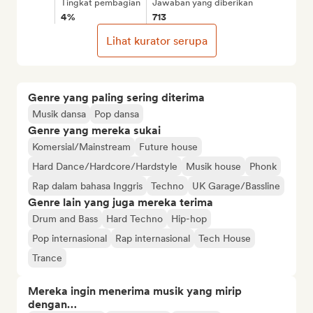
Tingkat pembagian
Jawaban yang diberikan
4%
713
Lihat kurator serupa
Genre yang paling sering diterima
Musik dansa
Pop dansa
Genre yang mereka sukai
Komersial/Mainstream
Future house
Hard Dance/Hardcore/Hardstyle
Musik house
Phonk
Rap dalam bahasa Inggris
Techno
UK Garage/Bassline
Genre lain yang juga mereka terima
Drum and Bass
Hard Techno
Hip-hop
Pop internasional
Rap internasional
Tech House
Trance
Mereka ingin menerima musik yang mirip
dengan…