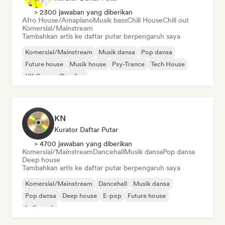
> 2300 jawaban yang diberikan
Afro House/Amapiano
Musik bass
Chill House
Chill out
Komersial/Mainstream
Tambahkan artis ke daftar putar berpengaruh saya
Komersial/Mainstream
Musik dansa
Pop dansa
Future house
Musik house
Psy-Trance
Tech House
UK Garage/Bassline
KN
Kurator Daftar Putar
> 4700 jawaban yang diberikan
Komersial/Mainstream
Dancehall
Musik dansa
Pop dansa
Deep house
Tambahkan artis ke daftar putar berpengaruh saya
Komersial/Mainstream
Dancehall
Musik dansa
Pop dansa
Deep house
E-pop
Future house
Indie rock