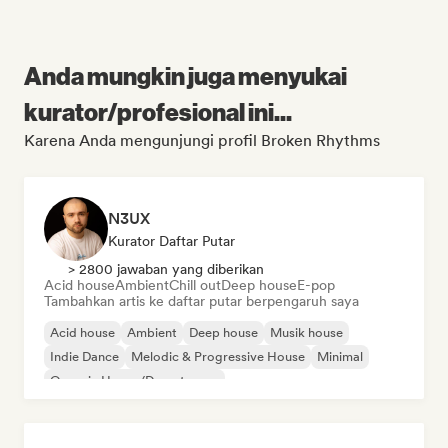
Anda mungkin juga menyukai
kurator/profesional ini...
Karena Anda mengunjungi profil Broken Rhythms
N3UX
Kurator Daftar Putar
> 2800 jawaban yang diberikan
Acid house
Ambient
Chill out
Deep house
E-pop
Tambahkan artis ke daftar putar berpengaruh saya
Acid house
Ambient
Deep house
Musik house
Indie Dance
Melodic & Progressive House
Minimal
Organic House/Downtempo