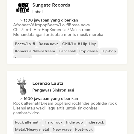
Sungate Records
Label
> 1300 jawaban yang diberikan
Afrobeat/Afropop
Beats/Lo-fi
Bossa nova
Chill/Lo-fi Hip-Hop
Komersial/Mainstream
Menandatangani artis atau merilis musik mereka
Beats/Lo-fi
Bossa nova
Chill/Lo-fi Hip-Hop
Komersial/Mainstream
Dancehall
Pop dansa
Hip-hop
Pop soul
Lorenzo Lautz
Pengawas Sinkronisasi
> 1600 jawaban yang diberikan
Rock alternatif
Dream pop
Hard rock
Indie pop
Indie rock
Lisensi atau wakili lagu artis untuk sinkronisasi
gambar/video
Rock alternatif
Hard rock
Indie pop
Indie rock
Metal/Heavy metal
New wave
Post-rock