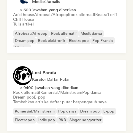
Media/Jurnalis
> 600 jawaban yang diberikan
Acid house
Afrobeat/Afropop
Rock alternatif
Beats/Lo-fi
Chill House
Tulis artikel
Afrobeat/Afropop
Rock alternatif
Musik dansa
Dream pop
Rock elektronik
Electropop
Pop Prancis
Hip-hop
Lost Panda
Kurator Daftar Putar
> 9400 jawaban yang diberikan
Rock alternatif
Komersial/Mainstream
Pop dansa
Dream pop
E-pop
Tambahkan artis ke daftar putar berpengaruh saya
Komersial/Mainstream
Pop dansa
Dream pop
E-pop
Electropop
Indie pop
R&B
Singer-songwriter