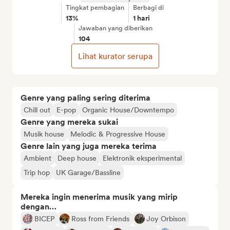
Tingkat pembagian
Berbagi di
13%
1 hari
Jawaban yang diberikan
104
Lihat kurator serupa
Genre yang paling sering diterima
Chill out
E-pop
Organic House/Downtempo
Genre yang mereka sukai
Musik house
Melodic & Progressive House
Genre lain yang juga mereka terima
Ambient
Deep house
Elektronik eksperimental
Trip hop
UK Garage/Bassline
Mereka ingin menerima musik yang mirip
dengan…
BICEP
Ross from Friends
Joy Orbison