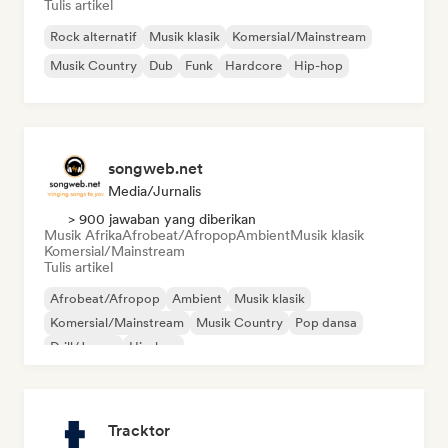
Tulis artikel
Rock alternatif
Musik klasik
Komersial/Mainstream
Musik Country
Dub
Funk
Hardcore
Hip-hop
songweb.net
Media/Jurnalis
> 900 jawaban yang diberikan
Musik Afrika
Afrobeat/Afropop
Ambient
Musik klasik
Komersial/Mainstream
Tulis artikel
Afrobeat/Afropop
Ambient
Musik klasik
Komersial/Mainstream
Musik Country
Pop dansa
Drill/Jersey
Hip-hop
Tracktor