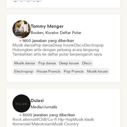
Rock psikedelik
Tommy Menger
Booker, Kurator Daftar Putar
> 1800 jawaban yang diberikan
Musik dansa
Pop dansa
Deep house
Disco
Electropop
Hubungkan artis dengan peluang acara langsung
Tambahkan artis ke daftar putar berpengaruh saya
Musik dansa
Pop dansa
Deep house
Disco
Electropop
House Prancis
Pop Prancis
Musik house
Dulaxi
Media/Jurnalis
> 3000 jawaban yang diberikan
Rock alternatif
Chill/Lo-fi Hip-Hop
Musik klasik
Komersial/Mainstream
Musik Country