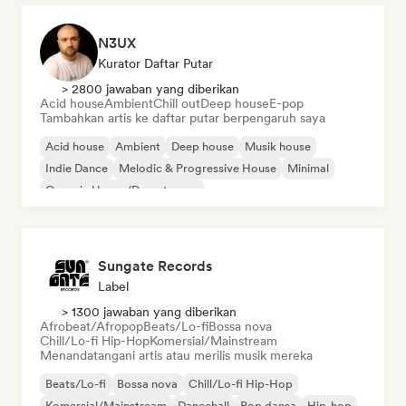
N3UX
Kurator Daftar Putar
> 2800 jawaban yang diberikan
Acid house
Ambient
Chill out
Deep house
E-pop
Tambahkan artis ke daftar putar berpengaruh saya
Acid house
Ambient
Deep house
Musik house
Indie Dance
Melodic & Progressive House
Minimal
Organic House/Downtempo
Sungate Records
Label
> 1300 jawaban yang diberikan
Afrobeat/Afropop
Beats/Lo-fi
Bossa nova
Chill/Lo-fi Hip-Hop
Komersial/Mainstream
Menandatangani artis atau merilis musik mereka
Beats/Lo-fi
Bossa nova
Chill/Lo-fi Hip-Hop
Komersial/Mainstream
Dancehall
Pop dansa
Hip-hop