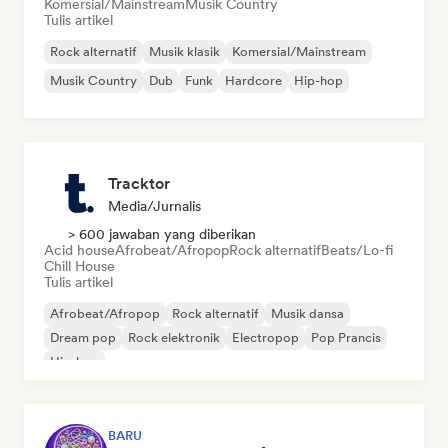
Komersial/Mainstream
Musik Country
Tulis artikel
Rock alternatif
Musik klasik
Komersial/Mainstream
Musik Country
Dub
Funk
Hardcore
Hip-hop
Tracktor
Media/Jurnalis
> 600 jawaban yang diberikan
Acid house
Afrobeat/Afropop
Rock alternatif
Beats/Lo-fi
Chill House
Tulis artikel
Afrobeat/Afropop
Rock alternatif
Musik dansa
Dream pop
Rock elektronik
Electropop
Pop Prancis
Hip-hop
BARU