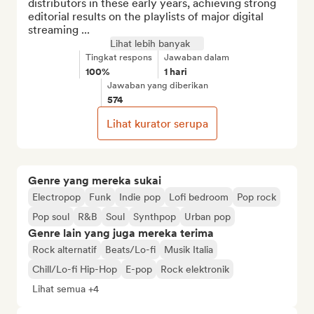
distributors in these early years, achieving strong 
editorial results on the playlists of major digital 
streaming ...
Lihat lebih banyak
Tingkat respons
Jawaban dalam
100%
1 hari
Jawaban yang diberikan
574
Lihat kurator serupa
Genre yang mereka sukai
Electropop
Funk
Indie pop
Lofi bedroom
Pop rock
Pop soul
R&B
Soul
Synthpop
Urban pop
Genre lain yang juga mereka terima
Rock alternatif
Beats/Lo-fi
Musik Italia
Chill/Lo-fi Hip-Hop
E-pop
Rock elektronik
Lihat semua +4