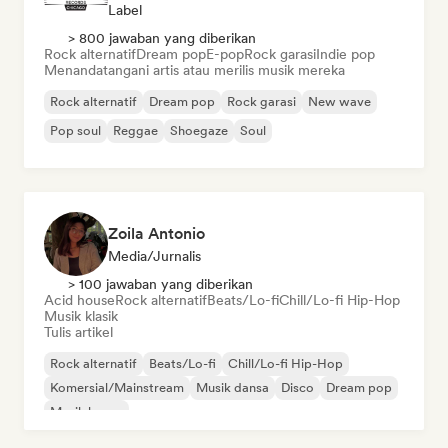
Label
> 800 jawaban yang diberikan
Rock alternatif
Dream pop
E-pop
Rock garasi
Indie pop
Menandatangani artis atau merilis musik mereka
Rock alternatif
Dream pop
Rock garasi
New wave
Pop soul
Reggae
Shoegaze
Soul
Zoila Antonio
Media/Jurnalis
> 100 jawaban yang diberikan
Acid house
Rock alternatif
Beats/Lo-fi
Chill/Lo-fi Hip-Hop
Musik klasik
Tulis artikel
Rock alternatif
Beats/Lo-fi
Chill/Lo-fi Hip-Hop
Komersial/Mainstream
Musik dansa
Disco
Dream pop
Musik house