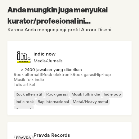
Anda mungkin juga menyukai
kurator/profesional ini...
Karena Anda mengunjungi profil Aurora Dischi
indie now
Media/Jurnalis
> 2400 jawaban yang diberikan
Rock alternatif
Rock elektronik
Rock garasi
Hip-hop
Musik folk indie
Tulis artikel
Rock alternatif
Rock garasi
Musik folk indie
Indie pop
Indie rock
Rap internasional
Metal/Heavy metal
Pop rock
Pravda Records