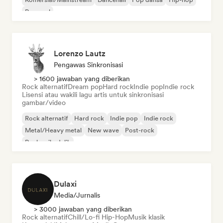
Pop soul
Lorenzo Lautz
Pengawas Sinkronisasi
> 1600 jawaban yang diberikan
Rock alternatif
Dream pop
Hard rock
Indie pop
Indie rock
Lisensi atau wakili lagu artis untuk sinkronisasi
gambar/video
Rock alternatif
Hard rock
Indie pop
Indie rock
Metal/Heavy metal
New wave
Post-rock
Rock psikedelik
Dulaxi
Media/Jurnalis
> 3000 jawaban yang diberikan
Rock alternatif
Chill/Lo-fi Hip-Hop
Musik klasik