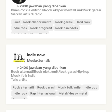
> 2900 jawaban yang diberikan
Blues
Rock elektronik
Rock eksperimental
Funk
Rock garasi
Siarkan artis di radio
Blues
Rock eksperimental
Rock garasi
Hard rock
Indie rock
Rock progresif
Rock psikedelik
Rock & Roll/Rock Klasik
indie now
Media/Jurnalis
> 2400 jawaban yang diberikan
Rock alternatif
Rock elektronik
Rock garasi
Hip-hop
Musik folk indie
Tulis artikel
Rock alternatif
Rock garasi
Musik folk indie
Indie pop
Indie rock
Rap internasional
Metal/Heavy metal
Pop rock