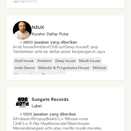
Musik house
N3UX
Kurator Daftar Putar
> 2800 jawaban yang diberikan
Acid house
Ambient
Chill out
Deep house
E-pop
Tambahkan artis ke daftar putar berpengaruh saya
Acid house
Ambient
Deep house
Musik house
Indie Dance
Melodic & Progressive House
Minimal
Organic House/Downtempo
Sungate Records
Label
> 1300 jawaban yang diberikan
Afrobeat/Afropop
Beats/Lo-fi
Bossa nova
Chill/Lo-fi Hip-Hop
Komersial/Mainstream
Menandatangani artis atau merilis musik mereka