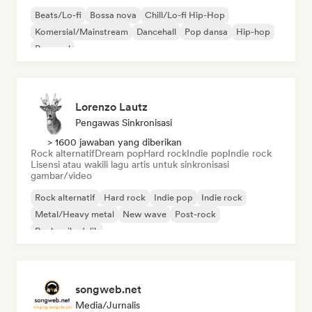
Beats/Lo-fi
Bossa nova
Chill/Lo-fi Hip-Hop
Komersial/Mainstream
Dancehall
Pop dansa
Hip-hop
Pop soul
Lorenzo Lautz
Pengawas Sinkronisasi
> 1600 jawaban yang diberikan
Rock alternatif
Dream pop
Hard rock
Indie pop
Indie rock
Lisensi atau wakili lagu artis untuk sinkronisasi
gambar/video
Rock alternatif
Hard rock
Indie pop
Indie rock
Metal/Heavy metal
New wave
Post-rock
Rock psikedelik
songweb.net
Media/Jurnalis