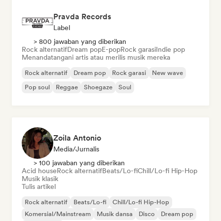
Pravda Records
Label
> 800 jawaban yang diberikan
Rock alternatif
Dream pop
E-pop
Rock garasi
Indie pop
Menandatangani artis atau merilis musik mereka
Rock alternatif
Dream pop
Rock garasi
New wave
Pop soul
Reggae
Shoegaze
Soul
Zoila Antonio
Media/Jurnalis
> 100 jawaban yang diberikan
Acid house
Rock alternatif
Beats/Lo-fi
Chill/Lo-fi Hip-Hop
Musik klasik
Tulis artikel
Rock alternatif
Beats/Lo-fi
Chill/Lo-fi Hip-Hop
Komersial/Mainstream
Musik dansa
Disco
Dream pop