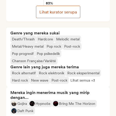
83%
Lihat kurator serupa
Genre yang mereka sukai
Death/Thrash
Hardcore
Melodic metal
Metal/Heavy metal
Pop rock
Post-rock
Pop progresif
Pop psikedelik
Chanson Française/Variété
Genre lain yang juga mereka terima
Rock alternatif
Rock elektronik
Rock eksperimental
Hard rock
New wave
Post-rock
Lihat semua +3
Mereka ingin menerima musik yang mirip
dengan…
Gojira
Hypno5e
Bring Me The Horizon
Daft Punk