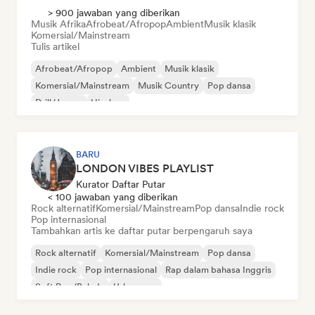
> 900 jawaban yang diberikan
Musik Afrika
Afrobeat/Afropop
Ambient
Musik klasik
Komersial/Mainstream
Tulis artikel
Afrobeat/Afropop
Ambient
Musik klasik
Komersial/Mainstream
Musik Country
Pop dansa
Drill/Jersey
Hip-hop
BARU
LONDON VIBES PLAYLIST
Kurator Daftar Putar
< 100 jawaban yang diberikan
Rock alternatif
Komersial/Mainstream
Pop dansa
Indie rock
Pop internasional
Tambahkan artis ke daftar putar berpengaruh saya
Rock alternatif
Komersial/Mainstream
Pop dansa
Indie rock
Pop internasional
Rap dalam bahasa Inggris
Soft Pop/Balada
Urban pop