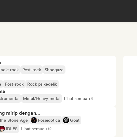
a
Indie rock
Post-rock
Shoegaze
e
Post-rock
Rock psikedelik
ima
strumental
Metal/Heavy metal
Lihat semua +4
ng mirip dengan…
the Stone Age
Poseidotica
Goat
IDLES
Lihat semua +12