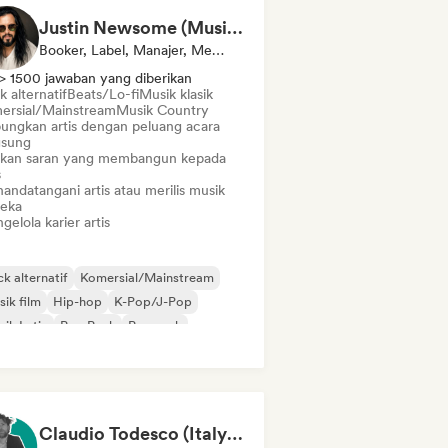
Justin Newsome (Music & Entertainment Executive | A&R, Artist Development & Partnerships | Applied AI & Systems Strategy)
Booker, Label, Manajer, Mentor
> 1500 jawaban yang diberikan
 alternatif
Beats/Lo-fi
Musik klasik
ersial/Mainstream
Musik Country
ungkan artis dengan peluang acara
gsung
ikan saran yang membangun kepada
s
andatangani artis atau merilis musik
eka
elola karier artis
k alternatif
Komersial/Mainstream
ik film
Hip-hop
K-Pop/J-Pop
ik Latin
Pop Punk
Pop rock
Claudio Todesco (Italy & Japan focus)