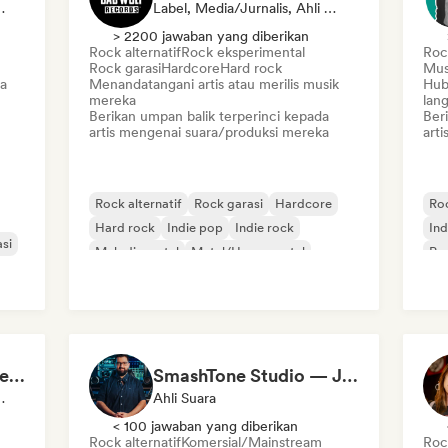
, Kurator Media Sosial, Ahli Suara
Label, Media/Jurnalis, Ahli Suara
> 2200 jawaban yang diberikan
Rock alternatif
Rock eksperimental
Rock
Rock garasi
Hardcore
Hard rock
Mus
a
Menandatangani artis atau merilis musik
Hub
mereka
lan
Berikan umpan balik terperinci kepada
Ber
artis mengenai suara/produksi mereka
arti
Rock alternatif
Rock garasi
Hardcore
Roc
Hard rock
Indie pop
Indie rock
Ind
si
Melodic metal
Metal/Heavy metal
Po
Fabio Mozine / Läjä Records
SmashTone Studio — Julien Meirone
al, Ahli Suara
Ahli Suara
< 100 jawaban yang diberikan
Rock alternatif
Komersial/Mainstream
Rock