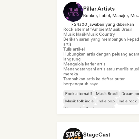
Pillar Artists
Booker, Label, Manajer, Media/Jurnalis,
> 24300 jawaban yang diberikan
Rock alternatif
Ambient
Musik Brasil
Musik klasik
Musik Country
Berikan saran yang membangun kepad
artis
Tulis artikel
Hubungkan artis dengan peluang acar
langsung
Mengelola karier artis
Menandatangani artis atau merilis musi
mereka
Tambahkan artis ke daftar putar
berpengaruh saya
Rock alternatif
Musik Brasil
Dream p
Musik folk indie
Indie pop
Indie rock
Pop rock
Rock progresif
StageCast