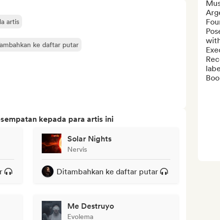
Musi
Arge
Fou
 artis
Pose
with
ambahkan ke daftar putar
Exec
Rec
label
Boo
sempatan kepada para artis ini
Solar Nights
Nervis
r
Ditambahkan ke daftar putar
Me Destruyo
Evolema