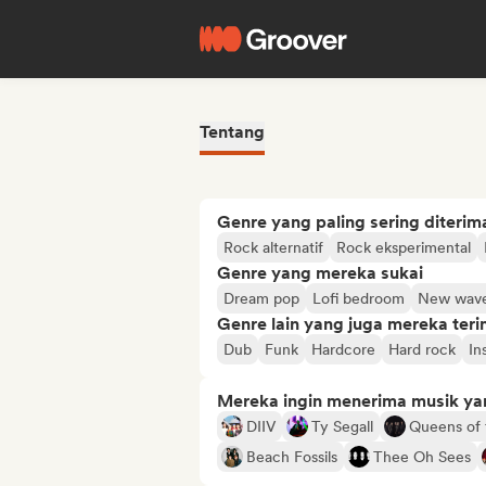
Tentang
Genre yang paling sering diterim
Rock alternatif
Rock eksperimental
Genre yang mereka sukai
Dream pop
Lofi bedroom
New wav
Genre lain yang juga mereka ter
Dub
Funk
Hardcore
Hard rock
In
Mereka ingin menerima musik ya
DIIV
Ty Segall
Queens of 
Beach Fossils
Thee Oh Sees