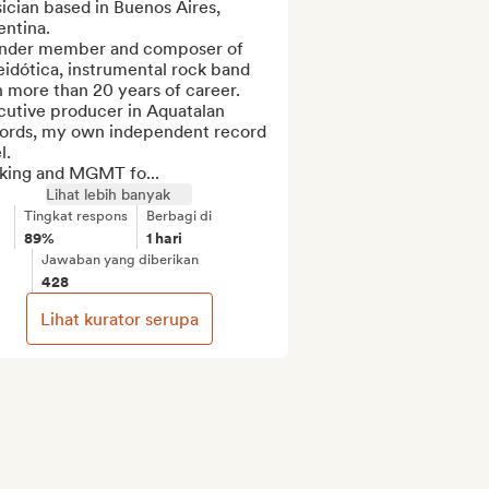
cian based in Buenos Aires, 
ntina. 

nder member and composer of 
idótica, instrumental rock band 
 more than 20 years of career. 

utive producer in Aquatalan 
ords, my own independent record 
.

king and MGMT fo...
Lihat lebih banyak
Tingkat respons
Berbagi di
89%
1 hari
Jawaban yang diberikan
428
Lihat kurator serupa