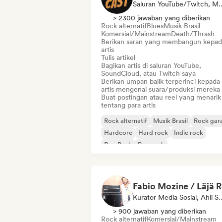
Saluran YouTube/Twitch, Media/Jurnalis, Mentor
> 2300 jawaban yang diberikan
Rock alternatif
Blues
Musik Brasil
Komersial/Mainstream
Death/Thrash
Berikan saran yang membangun kepad
artis
Tulis artikel
Bagikan artis di saluran YouTube,
SoundCloud, atau Twitch saya
Berikan umpan balik terperinci kepada
artis mengenai suara/produksi mereka
Buat postingan atau reel yang menarik
tentang para artis
Rock alternatif
Musik Brasil
Rock gara
Hardcore
Hard rock
Indie rock
Pop Punk
Pop rock
Kurator Media Sosi
> 900 jawaban yang diberikan
Rock alternatif
Komersial/Mainstream