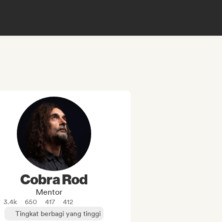
Cobra Rod
Mentor
3.4k
650
417
412
Tingkat berbagi yang tinggi