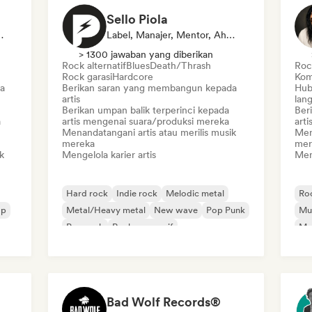
Sello Piola
 Mentor, Kurator Daftar Putar
Label, Manajer, Mentor, Ahli Suara
> 1300 jawaban yang diberikan
Rock alternatif
Blues
Death/Thrash
Rock
Rock garasi
Hardcore
Kom
a
Berikan saran yang membangun kepada
Hub
artis
lan
Berikan umpan balik terperinci kepada
Ber
a
artis mengenai suara/produksi mereka
arti
Menandatangani artis atau merilis musik
Men
mereka
mer
k
Mengelola karier artis
Meng
Hard rock
Indie rock
Melodic metal
Roc
op
Metal/Heavy metal
New wave
Pop Punk
Mus
Pop rock
Rock progresif
Mus
Bad Wolf Records®