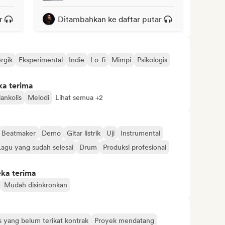
r
Ditambahkan ke daftar putar
rgik
Eksperimental
Indie
Lo-fi
Mimpi
Psikologis
ka terima
ankolis
Melodi
Lihat semua +2
Beatmaker
Demo
Gitar listrik
Uji
Instrumental
Lagu yang sudah selesai
Drum
Produksi profesional
eka terima
Mudah disinkronkan
s yang belum terikat kontrak
Proyek mendatang