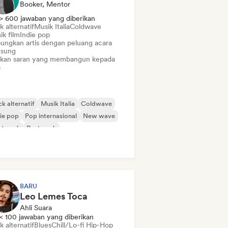
Booker, Mentor
> 600 jawaban yang diberikan
 alternatif
Musik Italia
Coldwave
ik film
Indie pop
ungkan artis dengan peluang acara
gsung
ikan saran yang membangun kepada
s
k alternatif
Musik Italia
Coldwave
ie pop
Pop internasional
New wave
st-rock
Post-rock
BARU
Leo Lemes Toca
Ahli Suara
< 100 jawaban yang diberikan
 alternatif
Blues
Chill/Lo-fi Hip-Hop