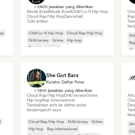
> 2400 jawaban yang diberikan
Musik Brasil
Musik Brasil
Chill/Lo-fi Hip-Hop
Clo
Cloud Rap/Hip Hop
Dancehall
Rap 
Tulis artikel
Tam
ber
ap
Chill/Lo-fi Hip-Hop
Cloud Rap/Hip Hop
Dri
Drill/Jersey
Grime
Hip-hop
Rap
Rap internasional
Cl
Rap dalam bahasa Inggris
Rap Prancis
Rap
She Got Bars
Kurator Daftar Putar
> 1300 jawaban yang diberikan
Cloud Rap/Hip Hop
Drill/Jersey
Grime
Afr
Hip-hop
Rap internasional
Clo
Tambahkan artis ke daftar putar
Deu
berpengaruh saya
Tam
ber
l
Cloud Rap/Hip Hop
Drill/Jersey
Grime
Af
Hip-hop
Rap internasional
Cl