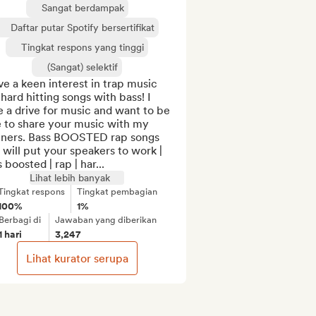
Sangat berdampak
Daftar putar Spotify bersertifikat
Tingkat respons yang tinggi
(Sangat) selektif
ve a keen interest in trap music 
hard hitting songs with bass! I 
 a drive for music and want to be 
 to share your music with my 
teners. Bass BOOSTED rap songs 
 will put your speakers to work | 
 boosted | rap | har...
Lihat lebih banyak
Tingkat respons
Tingkat pembagian
100%
1%
Berbagi di
Jawaban yang diberikan
1 hari
3,247
Lihat kurator serupa