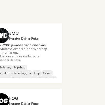
JMC
Kurator Daftar Putar
> 3200 jawaban yang diberikan
l/Jersey
Grime
Hip-hop
Hyperpop
internasional
bahkan artis ke daftar putar
pengaruh saya
ll/Jersey
Hip-hop
 dalam bahasa Inggris
Trap
Grime
perpop
Rap internasional
Rap Prancis
FOG
Kurator Daftar Putar