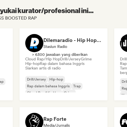
kai kurator/profesional ini...
BASS BOOSTED RAP
Dilemaradio - Hip Hop Music
Stasiun Radio
> 6300 jawaban yang diberikan
Cloud Rap/Hip Hop
Drill/Jersey
Grime
Dril
Hip-hop
Rap dalam bahasa Inggris
Rap 
Siarkan artis di radio
Tam
ber
Drill/Jersey
Hip-hop
ap
Dri
Rap dalam bahasa Inggris
Trap
Rap
Cloud Rap/Hip Hop
Grime
Hy
Rap Forte
Media/Jurnalis