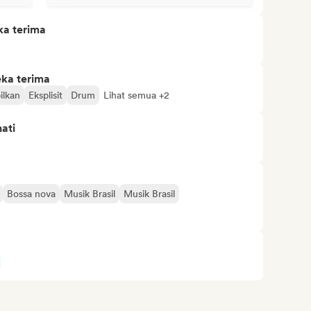
ka terima
eka terima
lkan
Eksplisit
Drum
Lihat semua +2
ati
Bossa nova
Musik Brasil
Musik Brasil