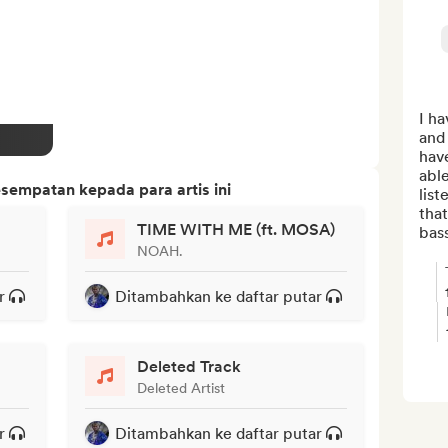
I ha
and 
have
able
sempatan kepada para artis ini
lis
that
TIME WITH ME (ft. MOSA)
bass
NOAH.
r
Ditambahkan ke daftar putar
Deleted Track
Deleted Artist
r
Ditambahkan ke daftar putar