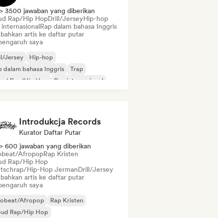
> 3500 jawaban yang diberikan
ud Rap/Hip Hop
Drill/Jersey
Hip-hop
internasional
Rap dalam bahasa Inggris
bahkan artis ke daftar putar
pengaruh saya
ll/Jersey
Hip-hop
 dalam bahasa Inggris
Trap
oud Rap/Hip Hop
Rap internasional
 Prancis
Introdukcja Records
Kurator Daftar Putar
> 600 jawaban yang diberikan
obeat/Afropop
Rap Kristen
ud Rap/Hip Hop
tschrap/Hip-Hop Jerman
Drill/Jersey
bahkan artis ke daftar putar
pengaruh saya
robeat/Afropop
Rap Kristen
oud Rap/Hip Hop