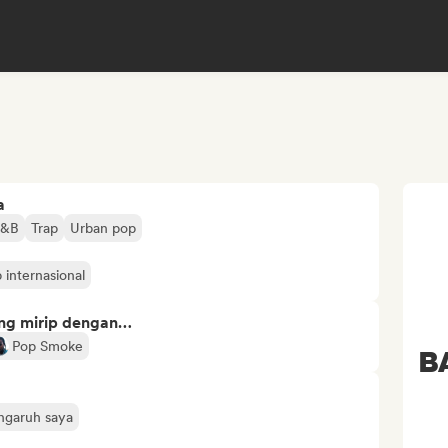
a
R&B
Trap
Urban pop
 internasional
ng mirip dengan…
Pop Smoke
B
engaruh saya