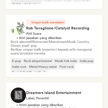
Chill/Lo-fi Hip-Hop
Umpan balik mendalam
Rob Tavaglione/Catalyst Recording
Ahli Suara
> 800 jawaban yang diberikan
Rock alternatif
Komersial/Mainstream
Musik Country
Dream pop
E-pop
Berikan umpan balik terperinci kepada artis mengenai
suara/produksi mereka
E-pop
Rock eksperimental
Musik folk indie
Indie pop
Indie rock
Metal/Heavy metal
Post-rock
Rock & Roll/Rock Klasik
Dreamers Island Entertainment
Label, Penerbit
> 1000 jawaban yang diberikan