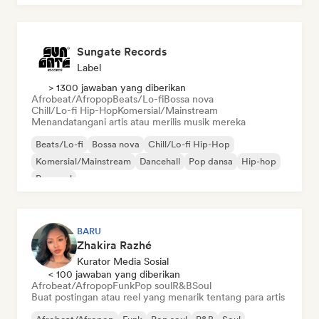
Sungate Records
Label
> 1300 jawaban yang diberikan
Afrobeat/Afropop
Beats/Lo-fi
Bossa nova
Chill/Lo-fi Hip-Hop
Komersial/Mainstream
Menandatangani artis atau merilis musik mereka
Beats/Lo-fi
Bossa nova
Chill/Lo-fi Hip-Hop
Komersial/Mainstream
Dancehall
Pop dansa
Hip-hop
Pop soul
BARU
Zhakira Razhé
Kurator Media Sosial
< 100 jawaban yang diberikan
Afrobeat/Afropop
Funk
Pop soul
R&B
Soul
Buat postingan atau reel yang menarik tentang para artis