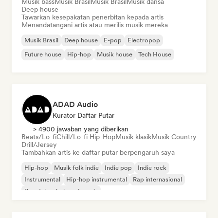
Musik bass
Musik Brasil
Musik Brasil
Musik dansa
Deep house
Tawarkan kesepakatan penerbitan kepada artis
Menandatangani artis atau merilis musik mereka
Musik Brasil
Deep house
E-pop
Electropop
Future house
Hip-hop
Musik house
Tech House
ADAD Audio
Kurator Daftar Putar
> 4900 jawaban yang diberikan
Beats/Lo-fi
Chill/Lo-fi Hip-Hop
Musik klasik
Musik Country
Drill/Jersey
Tambahkan artis ke daftar putar berpengaruh saya
Hip-hop
Musik folk indie
Indie pop
Indie rock
Instrumental
Hip-hop instrumental
Rap internasional
Rap dalam bahasa Inggris