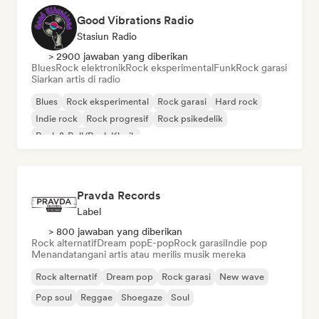
Good Vibrations Radio
Stasiun Radio
> 2900 jawaban yang diberikan
Blues
Rock elektronik
Rock eksperimental
Funk
Rock garasi
Siarkan artis di radio
Blues
Rock eksperimental
Rock garasi
Hard rock
Indie rock
Rock progresif
Rock psikedelik
Rock & Roll/Rock Klasik
Pravda Records
Label
> 800 jawaban yang diberikan
Rock alternatif
Dream pop
E-pop
Rock garasi
Indie pop
Menandatangani artis atau merilis musik mereka
Rock alternatif
Dream pop
Rock garasi
New wave
Pop soul
Reggae
Shoegaze
Soul