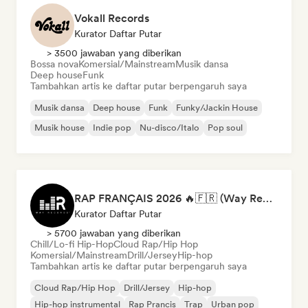
Vokall Records
Kurator Daftar Putar
> 3500 jawaban yang diberikan
Bossa nova
Komersial/Mainstream
Musik dansa
Deep house
Funk
Tambahkan artis ke daftar putar berpengaruh saya
Musik dansa
Deep house
Funk
Funky/Jackin House
Musik house
Indie pop
Nu-disco/Italo
Pop soul
RAP FRANÇAIS 2026 🔥🇫🇷 (Way Records)
Kurator Daftar Putar
> 5700 jawaban yang diberikan
Chill/Lo-fi Hip-Hop
Cloud Rap/Hip Hop
Komersial/Mainstream
Drill/Jersey
Hip-hop
Tambahkan artis ke daftar putar berpengaruh saya
Cloud Rap/Hip Hop
Drill/Jersey
Hip-hop
Hip-hop instrumental
Rap Prancis
Trap
Urban pop