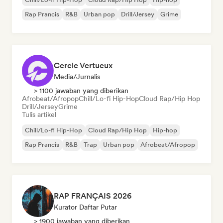
Rap Prancis
R&B
Urban pop
Drill/Jersey
Grime
Cercle Vertueux
Media/Jurnalis
> 1100 jawaban yang diberikan
Afrobeat/Afropop
Chill/Lo-fi Hip-Hop
Cloud Rap/Hip Hop
Drill/Jersey
Grime
Tulis artikel
Chill/Lo-fi Hip-Hop
Cloud Rap/Hip Hop
Hip-hop
Rap Prancis
R&B
Trap
Urban pop
Afrobeat/Afropop
RAP FRANÇAIS 2026
Kurator Daftar Putar
> 1900 jawaban yang diberikan