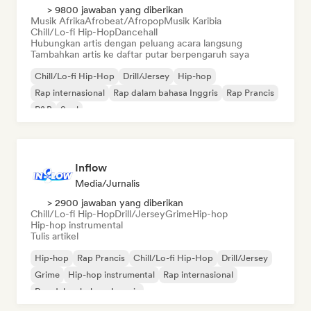
> 9800 jawaban yang diberikan
Musik Afrika
Afrobeat/Afropop
Musik Karibia
Chill/Lo-fi Hip-Hop
Dancehall
Hubungkan artis dengan peluang acara langsung
Tambahkan artis ke daftar putar berpengaruh saya
Chill/Lo-fi Hip-Hop
Drill/Jersey
Hip-hop
Rap internasional
Rap dalam bahasa Inggris
Rap Prancis
R&B
Soul
Inflow
Media/Jurnalis
> 2900 jawaban yang diberikan
Chill/Lo-fi Hip-Hop
Drill/Jersey
Grime
Hip-hop
Hip-hop instrumental
Tulis artikel
Hip-hop
Rap Prancis
Chill/Lo-fi Hip-Hop
Drill/Jersey
Grime
Hip-hop instrumental
Rap internasional
Rap dalam bahasa Inggris