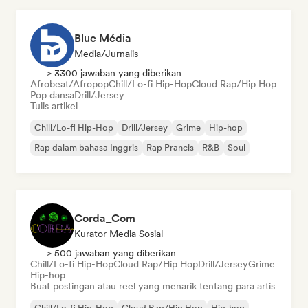
Blue Média
Media/Jurnalis
> 3300 jawaban yang diberikan
Afrobeat/Afropop
Chill/Lo-fi Hip-Hop
Cloud Rap/Hip Hop
Pop dansa
Drill/Jersey
Tulis artikel
Chill/Lo-fi Hip-Hop
Drill/Jersey
Grime
Hip-hop
Rap dalam bahasa Inggris
Rap Prancis
R&B
Soul
Corda_Com
Kurator Media Sosial
> 500 jawaban yang diberikan
Chill/Lo-fi Hip-Hop
Cloud Rap/Hip Hop
Drill/Jersey
Grime
Hip-hop
Buat postingan atau reel yang menarik tentang para artis
Chill/Lo-fi Hip-Hop
Cloud Rap/Hip Hop
Hip-hop