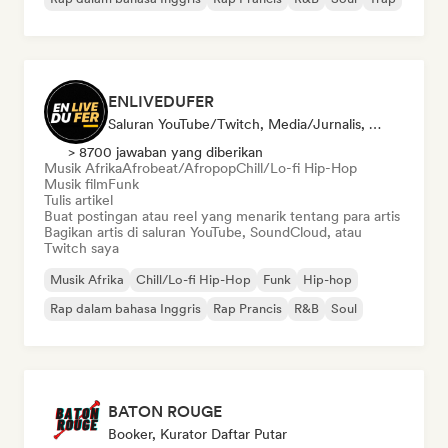
ENLIVEDUFER
Saluran YouTube/Twitch, Media/Jurnalis, Kurator Media Sosial
> 8700 jawaban yang diberikan
Musik Afrika
Afrobeat/Afropop
Chill/Lo-fi Hip-Hop
Musik film
Funk
Tulis artikel
Buat postingan atau reel yang menarik tentang para artis
Bagikan artis di saluran YouTube, SoundCloud, atau
Twitch saya
Musik Afrika
Chill/Lo-fi Hip-Hop
Funk
Hip-hop
Rap dalam bahasa Inggris
Rap Prancis
R&B
Soul
BATON ROUGE
Booker, Kurator Daftar Putar