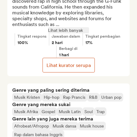
discovered rap in high school through the G-Funk 
sounds from California. He then expanded his 
musical knowledge by exploring libraries, 
specialty shops, and websites and forums for 
enthusiasts such as ...
Lihat lebih banyak
Tingkat respons
Jawaban dalam
Tingkat pembagian
100%
2 hari
17%
Berbagi di
1 hari
Lihat kurator serupa
Genre yang paling sering diterima
Musik Kristen
Hip-hop
Rap Prancis
R&B
Urban pop
Genre yang mereka sukai
Musik Afrika
Gospel
Musik Latin
Soul
Trap
Genre lain yang juga mereka terima
Afrobeat/Afropop
Musik dansa
Musik house
Rap dalam bahasa Inggris