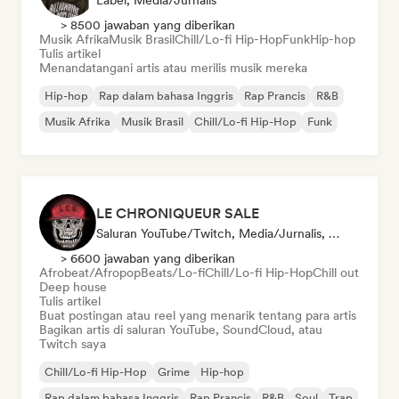
Label, Media/Jurnalis
> 8500 jawaban yang diberikan
Musik Afrika
Musik Brasil
Chill/Lo-fi Hip-Hop
Funk
Hip-hop
Tulis artikel
Menandatangani artis atau merilis musik mereka
Hip-hop
Rap dalam bahasa Inggris
Rap Prancis
R&B
Musik Afrika
Musik Brasil
Chill/Lo-fi Hip-Hop
Funk
LE CHRONIQUEUR SALE
Saluran YouTube/Twitch, Media/Jurnalis, Kurator Media Sosial
> 6600 jawaban yang diberikan
Afrobeat/Afropop
Beats/Lo-fi
Chill/Lo-fi Hip-Hop
Chill out
Deep house
Tulis artikel
Buat postingan atau reel yang menarik tentang para artis
Bagikan artis di saluran YouTube, SoundCloud, atau
Twitch saya
Chill/Lo-fi Hip-Hop
Grime
Hip-hop
Rap dalam bahasa Inggris
Rap Prancis
R&B
Soul
Trap