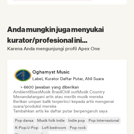
Anda mungkin juga menyukai
kurator/profesional ini...
Karena Anda mengunjungi profil Apex One
Oghamyst Music
Label, Kurator Daftar Putar, Ahli Suara
> 6600 jawaban yang diberikan
Ambient
Blues
Musik Brasil
Chill out
Musik Country
Menandatangani artis atau merilis musik mereka
Berikan umpan balik terperinci kepada artis mengenai
suara/produksi mereka
Tambahkan artis ke daftar putar berpengaruh saya
Pop dansa
Musik folk indie
Indie pop
Pop internasional
K-Pop/J-Pop
Lofi bedroom
Pop rock