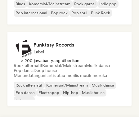
Blues
Komersial/Mainstream
Rock garasi
Indie pop
Pop internasional
Pop rock
Pop soul
Punk Rock
Funktasy Records
Label
> 200 jawaban yang diberikan
Rock alternatif
Komersial/Mainstream
Musik dansa
Pop dansa
Deep house
Menandatangani artis atau merilis musik mereka
Rock alternatif
Komersial/Mainstream
Musik dansa
Pop dansa
Electropop
Hip-hop
Musik house
Indie pop