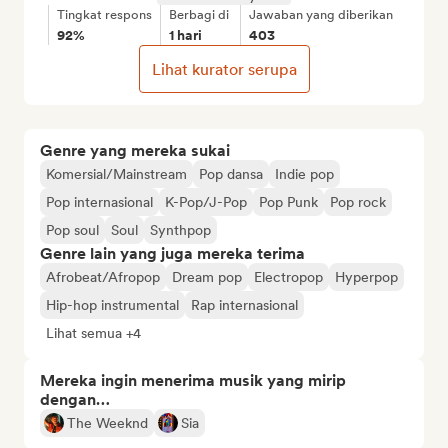
Tingkat respons
Berbagi di
Jawaban yang diberikan
92%
1 hari
403
Lihat kurator serupa
Genre yang mereka sukai
Komersial/Mainstream
Pop dansa
Indie pop
Pop internasional
K-Pop/J-Pop
Pop Punk
Pop rock
Pop soul
Soul
Synthpop
Genre lain yang juga mereka terima
Afrobeat/Afropop
Dream pop
Electropop
Hyperpop
Hip-hop instrumental
Rap internasional
Lihat semua +4
Mereka ingin menerima musik yang mirip
dengan…
The Weeknd
Sia