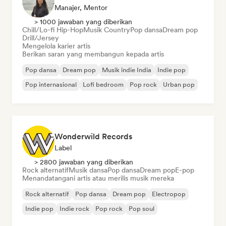
Manajer, Mentor
> 1000 jawaban yang diberikan
Chill/Lo-fi Hip-Hop
Musik Country
Pop dansa
Dream pop
Drill/Jersey
Mengelola karier artis
Berikan saran yang membangun kepada artis
Pop dansa
Dream pop
Musik indie India
Indie pop
Pop internasional
Lofi bedroom
Pop rock
Urban pop
Wonderwild Records
Label
> 2800 jawaban yang diberikan
Rock alternatif
Musik dansa
Pop dansa
Dream pop
E-pop
Menandatangani artis atau merilis musik mereka
Rock alternatif
Pop dansa
Dream pop
Electropop
Indie pop
Indie rock
Pop rock
Pop soul