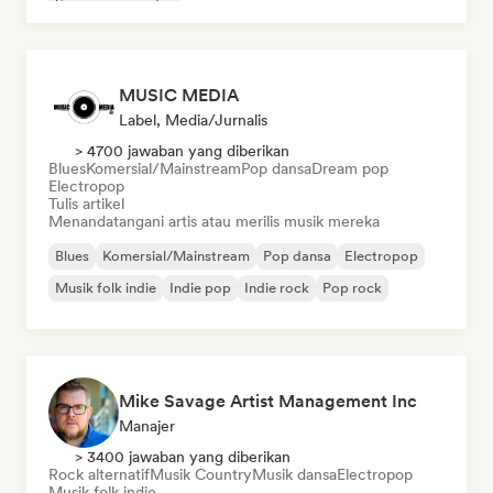
Singer-songwriter
MUSIC MEDIA
Label, Media/Jurnalis
> 4700 jawaban yang diberikan
Blues
Komersial/Mainstream
Pop dansa
Dream pop
Electropop
Tulis artikel
Menandatangani artis atau merilis musik mereka
Blues
Komersial/Mainstream
Pop dansa
Electropop
Musik folk indie
Indie pop
Indie rock
Pop rock
Mike Savage Artist Management Inc
Manajer
> 3400 jawaban yang diberikan
Rock alternatif
Musik Country
Musik dansa
Electropop
Musik folk indie