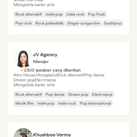
Mengelola karier artis
Rock alternatif
Indie pop
Indie rock
Pop Punk
Pop rock
Rock psikedelik
Singer-songwriter
Synthpop
JV Agency
Manajer
> 2300 jawaban yang diberikan
Afro House/Amapiano
Rock alternatif
Pop dansa
Dream pop
Electropop
Mengelola karier artis
Rock alternatif
Pop dansa
Dream pop
Electropop
Musik film
Indie pop
Indie rock
Pop internasional
Khushboo Verma