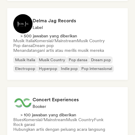
Delma Jag Records
Label
> 500 jawaban yang diberikan
Musik Italia
Komersial/Mainstream
Musik Country
Pop dansa
Dream pop
Menandatangani artis atau merilis musik mereka
Musik Italia
Musik Country
Pop dansa
Dream pop
Electropop
Hyperpop
Indie pop
Pop internasional
Concert Experiences
Booker
> 100 jawaban yang diberikan
Blues
Komersial/Mainstream
Musik Country
Funk
Rock garasi
Hubungkan artis dengan peluang acara langsung