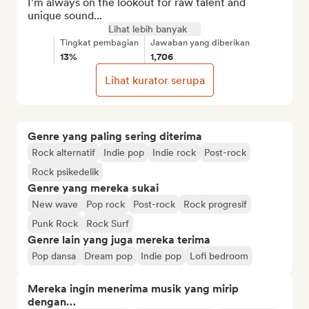
I'm always on the lookout for raw talent and 
unique sound...
Lihat lebih banyak
Tingkat pembagian
Jawaban yang diberikan
13%
1,706
Lihat kurator serupa
Genre yang paling sering diterima
Rock alternatif
Indie pop
Indie rock
Post-rock
Rock psikedelik
Genre yang mereka sukai
New wave
Pop rock
Post-rock
Rock progresif
Punk Rock
Rock Surf
Genre lain yang juga mereka terima
Pop dansa
Dream pop
Indie pop
Lofi bedroom
Mereka ingin menerima musik yang mirip
dengan…