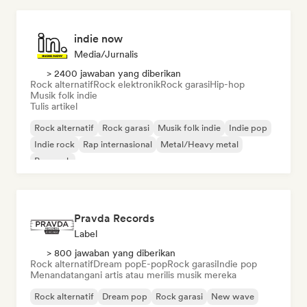
indie now
Media/Jurnalis
> 2400 jawaban yang diberikan
Rock alternatif
Rock elektronik
Rock garasi
Hip-hop
Musik folk indie
Tulis artikel
Rock alternatif
Rock garasi
Musik folk indie
Indie pop
Indie rock
Rap internasional
Metal/Heavy metal
Pop rock
Pravda Records
Label
> 800 jawaban yang diberikan
Rock alternatif
Dream pop
E-pop
Rock garasi
Indie pop
Menandatangani artis atau merilis musik mereka
Rock alternatif
Dream pop
Rock garasi
New wave