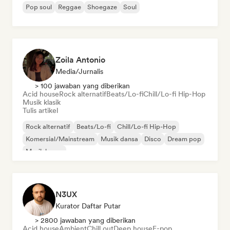
Pop soul
Reggae
Shoegaze
Soul
Zoila Antonio
Media/Jurnalis
> 100 jawaban yang diberikan
Acid house
Rock alternatif
Beats/Lo-fi
Chill/Lo-fi Hip-Hop
Musik klasik
Tulis artikel
Rock alternatif
Beats/Lo-fi
Chill/Lo-fi Hip-Hop
Komersial/Mainstream
Musik dansa
Disco
Dream pop
Musik house
N3UX
Kurator Daftar Putar
> 2800 jawaban yang diberikan
Acid house
Ambient
Chill out
Deep house
E-pop