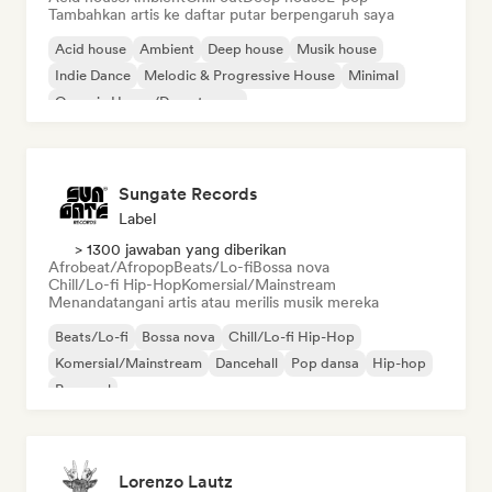
Tambahkan artis ke daftar putar berpengaruh saya
Acid house
Ambient
Deep house
Musik house
Indie Dance
Melodic & Progressive House
Minimal
Organic House/Downtempo
Sungate Records
Label
> 1300 jawaban yang diberikan
Afrobeat/Afropop
Beats/Lo-fi
Bossa nova
Chill/Lo-fi Hip-Hop
Komersial/Mainstream
Menandatangani artis atau merilis musik mereka
Beats/Lo-fi
Bossa nova
Chill/Lo-fi Hip-Hop
Komersial/Mainstream
Dancehall
Pop dansa
Hip-hop
Pop soul
Lorenzo Lautz