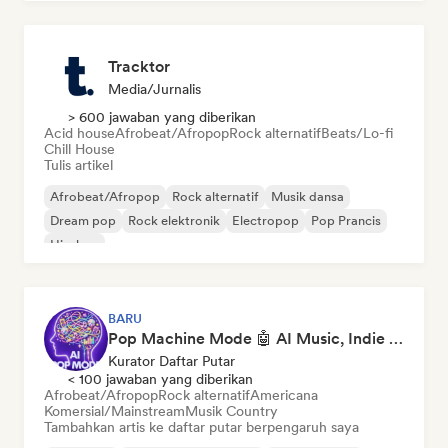
Tracktor
Media/Jurnalis
> 600 jawaban yang diberikan
Acid house
Afrobeat/Afropop
Rock alternatif
Beats/Lo-fi
Chill House
Tulis artikel
Afrobeat/Afropop
Rock alternatif
Musik dansa
Dream pop
Rock elektronik
Electropop
Pop Prancis
Hip-hop
BARU
Pop Machine Mode 🤖 AI Music, Indie Pop & Dream Pop
Kurator Daftar Putar
< 100 jawaban yang diberikan
Afrobeat/Afropop
Rock alternatif
Americana
Komersial/Mainstream
Musik Country
Tambahkan artis ke daftar putar berpengaruh saya