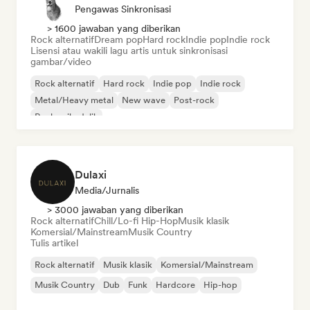
Pengawas Sinkronisasi
> 1600 jawaban yang diberikan
Rock alternatif
Dream pop
Hard rock
Indie pop
Indie rock
Lisensi atau wakili lagu artis untuk sinkronisasi
gambar/video
Rock alternatif
Hard rock
Indie pop
Indie rock
Metal/Heavy metal
New wave
Post-rock
Rock psikedelik
Dulaxi
Media/Jurnalis
> 3000 jawaban yang diberikan
Rock alternatif
Chill/Lo-fi Hip-Hop
Musik klasik
Komersial/Mainstream
Musik Country
Tulis artikel
Rock alternatif
Musik klasik
Komersial/Mainstream
Musik Country
Dub
Funk
Hardcore
Hip-hop