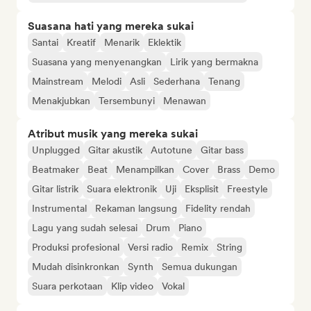
Suasana hati yang mereka sukai
Santai
Kreatif
Menarik
Eklektik
Suasana yang menyenangkan
Lirik yang bermakna
Mainstream
Melodi
Asli
Sederhana
Tenang
Menakjubkan
Tersembunyi
Menawan
Atribut musik yang mereka sukai
Unplugged
Gitar akustik
Autotune
Gitar bass
Beatmaker
Beat
Menampilkan
Cover
Brass
Demo
Gitar listrik
Suara elektronik
Uji
Eksplisit
Freestyle
Instrumental
Rekaman langsung
Fidelity rendah
Lagu yang sudah selesai
Drum
Piano
Produksi profesional
Versi radio
Remix
String
Mudah disinkronkan
Synth
Semua dukungan
Suara perkotaan
Klip video
Vokal