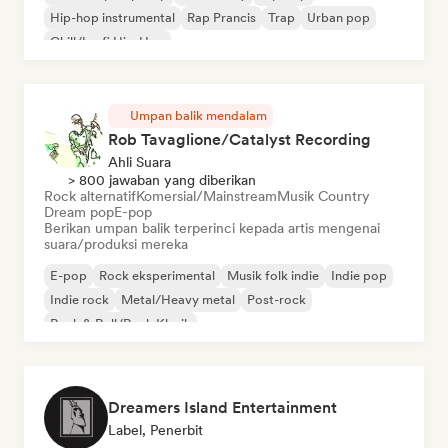
Hip-hop instrumental
Rap Prancis
Trap
Urban pop
Chill/Lo-fi Hip-Hop
Umpan balik mendalam
Rob Tavaglione/Catalyst Recording
Ahli Suara
> 800 jawaban yang diberikan
Rock alternatif
Komersial/Mainstream
Musik Country
Dream pop
E-pop
Berikan umpan balik terperinci kepada artis mengenai
suara/produksi mereka
E-pop
Rock eksperimental
Musik folk indie
Indie pop
Indie rock
Metal/Heavy metal
Post-rock
Rock & Roll/Rock Klasik
Dreamers Island Entertainment
Label, Penerbit