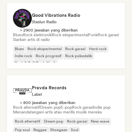
Good Vibrations Radio
Stasiun Radio
> 2900 jawaban yang diberikan
Blues
Rock elektronik
Rock eksperimental
Funk
Rock garasi
Siarkan artis di radio
Blues
Rock eksperimental
Rock garasi
Hard rock
Indie rock
Rock progresif
Rock psikedelik
Rock & Roll/Rock Klasik
Pravda Records
Label
> 800 jawaban yang diberikan
Rock alternatif
Dream pop
E-pop
Rock garasi
Indie pop
Menandatangani artis atau merilis musik mereka
Rock alternatif
Dream pop
Rock garasi
New wave
Pop soul
Reggae
Shoegaze
Soul