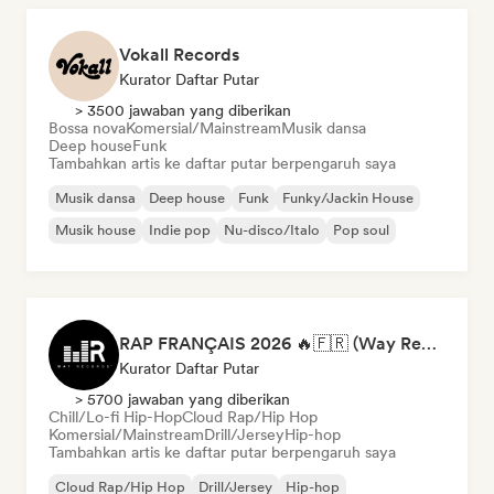
Vokall Records
Kurator Daftar Putar
> 3500 jawaban yang diberikan
Bossa nova
Komersial/Mainstream
Musik dansa
Deep house
Funk
Tambahkan artis ke daftar putar berpengaruh saya
Musik dansa
Deep house
Funk
Funky/Jackin House
Musik house
Indie pop
Nu-disco/Italo
Pop soul
RAP FRANÇAIS 2026 🔥🇫🇷 (Way Records)
Kurator Daftar Putar
> 5700 jawaban yang diberikan
Chill/Lo-fi Hip-Hop
Cloud Rap/Hip Hop
Komersial/Mainstream
Drill/Jersey
Hip-hop
Tambahkan artis ke daftar putar berpengaruh saya
Cloud Rap/Hip Hop
Drill/Jersey
Hip-hop