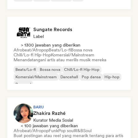
Sungate Records
Label
> 1300 jawaban yang diberikan
Afrobeat/Afropop
Beats/Lo-fi
Bossa nova
Chill/Lo-fi Hip-Hop
Komersial/Mainstream
Menandatangani artis atau merilis musik mereka
Beats/Lo-fi
Bossa nova
Chill/Lo-fi Hip-Hop
Komersial/Mainstream
Dancehall
Pop dansa
Hip-hop
Pop soul
BARU
Zhakira Razhé
Kurator Media Sosial
< 100 jawaban yang diberikan
Afrobeat/Afropop
Funk
Pop soul
R&B
Soul
Buat postingan atau reel yang menarik tentang para artis