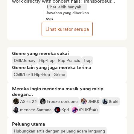
work directly with concert halls: Transbordeur...
Lihat lebih banyak
Jawaban yang diberikan
593
Lihat kurator serupa
Genre yang mereka sukai
Drill/Jersey
Hip-hop
Rap Prancis
Trap
Genre lain yang juga mereka terima
Chill/Lo-fi Hip-Hop
Grime
Mereka ingin menerima musik yang mirip
dengan…
ASHE 22
Freeze corleone
JMK$
8ruki
menace Santana
Kpri
1PLIKÉ140
Peluang utama
Hubungkan artis dengan peluang acara langsung