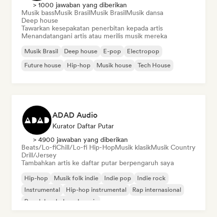
> 1000 jawaban yang diberikan
Musik bass
Musik Brasil
Musik Brasil
Musik dansa
Deep house
Tawarkan kesepakatan penerbitan kepada artis
Menandatangani artis atau merilis musik mereka
Musik Brasil
Deep house
E-pop
Electropop
Future house
Hip-hop
Musik house
Tech House
ADAD Audio
Kurator Daftar Putar
> 4900 jawaban yang diberikan
Beats/Lo-fi
Chill/Lo-fi Hip-Hop
Musik klasik
Musik Country
Drill/Jersey
Tambahkan artis ke daftar putar berpengaruh saya
Hip-hop
Musik folk indie
Indie pop
Indie rock
Instrumental
Hip-hop instrumental
Rap internasional
Rap dalam bahasa Inggris