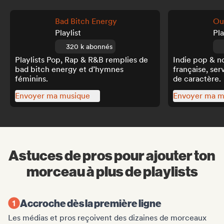
Bad Bitch Energy
Ou
Playlist
Pla
320 k abonnés
Playlists Pop, Rap & R&B remplies de
Indie pop & no
bad bitch energy et d’hymnes
française, ser
féminins.
de caractère.
Envoyer ma musique
Envoyer ma m
Astuces de pros pour ajouter ton
morceau à plus de playlists
Accroche dès la première ligne
Les médias et pros reçoivent des dizaines de morceaux