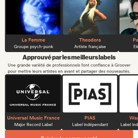
La Femme
Theodora
Pa
Groupe psych-punk
Artiste française
El
Approuvé par les meilleurs labels
Une grande variété de professionnels font confiance à Groover
pour mettre leurs artistes en avant et partager des nouveautés.
Universal Music France
PIAS
Wag
Major Record Label
Label indépendant
Label in