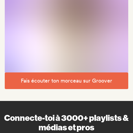
Fais écouter ton morceau sur Groover
Connecte-toi à 3000+ playlists &
médias et pros