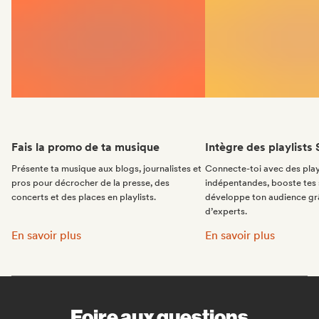
Fais la promo de ta musique
Intègre des playlists 
Présente ta musique aux blogs, journalistes et
Connecte-toi avec des play
pros pour décrocher de la presse, des
indépentandes, booste tes 
concerts et des places en playlists.
développe ton audience gr
d’experts.
Fais la promo de ta musique:
Intègre des playlists 
En savoir plus
En savoir plus
Foire aux questions