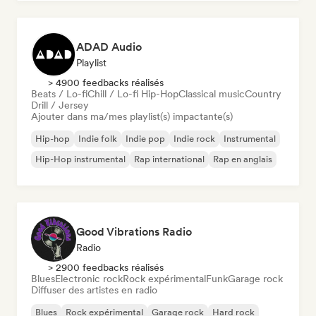
ADAD Audio
Playlist
> 4900 feedbacks réalisés
Beats / Lo-fi
Chill / Lo-fi Hip-Hop
Classical music
Country
Drill / Jersey
Ajouter dans ma/mes playlist(s) impactante(s)
Hip-hop
Indie folk
Indie pop
Indie rock
Instrumental
Hip-Hop instrumental
Rap international
Rap en anglais
Good Vibrations Radio
Radio
> 2900 feedbacks réalisés
Blues
Electronic rock
Rock expérimental
Funk
Garage rock
Diffuser des artistes en radio
Blues
Rock expérimental
Garage rock
Hard rock