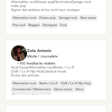
Alternative rock
Dream pop
Electronica
Garage rock
Indie pop
Signer des artistes et/ou sortir leur musique
Alternative rock
Dream pop
Garage rock
New wave
Pop soul
Reggae
Shoegaze
Soul
Zoila Antonio
Média / Journaliste
> 100 feedbacks réalisés
Acid house
Alternative rock
Beats / Lo-fi
Chill / Lo-fi Hip-Hop
Classical music
Écrire des articles
Alternative rock
Beats / Lo-fi
Chill / Lo-fi Hip-Hop
Commercial / Mainstream
Dance music
Disco
Dream pop
House music