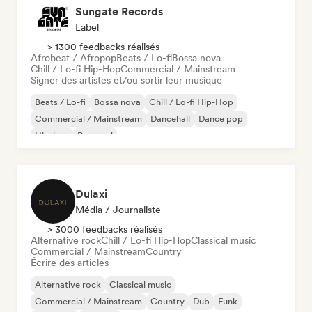
Sungate Records
Label
> 1300 feedbacks réalisés
Afrobeat / Afropop
Beats / Lo-fi
Bossa nova
Chill / Lo-fi Hip-Hop
Commercial / Mainstream
Signer des artistes et/ou sortir leur musique
Beats / Lo-fi
Bossa nova
Chill / Lo-fi Hip-Hop
Commercial / Mainstream
Dancehall
Dance pop
Hip-hop
Pop soul
Dulaxi
Média / Journaliste
> 3000 feedbacks réalisés
Alternative rock
Chill / Lo-fi Hip-Hop
Classical music
Commercial / Mainstream
Country
Écrire des articles
Alternative rock
Classical music
Commercial / Mainstream
Country
Dub
Funk