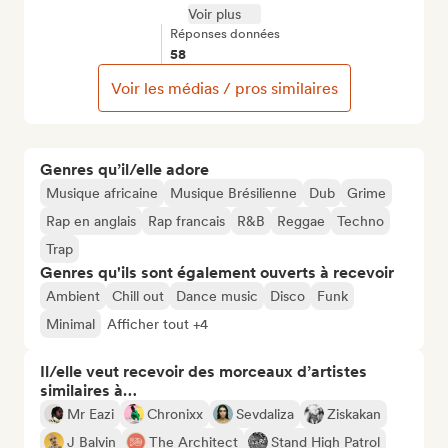
Voir plus
Réponses données
58
Voir les médias / pros similaires
Genres qu’il/elle adore
Musique africaine
Musique Brésilienne
Dub
Grime
Rap en anglais
Rap francais
R&B
Reggae
Techno
Trap
Genres qu'ils sont également ouverts à recevoir
Ambient
Chill out
Dance music
Disco
Funk
Minimal
Afficher tout +4
Il/elle veut recevoir des morceaux d’artistes
similaires à…
Mr Eazi
Chronixx
Sevdaliza
Ziskakan
J Balvin
The Architect
Stand High Patrol