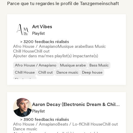
Parce que tu regardes le profil de Tanzgemeinschaft
Art Vibes
Playlist
> 3200 feedbacks réalisés
Afro House / Amapiano
Musique arabe
Bass Music
Chill House
Chill out
Ajouter dans ma/mes playlist(s) impactante(s)
Afro House / Amapiano
Musique arabe
Bass Music
Chill House
Chill out
Dance music
Deep house
Electronica
Aaron Decay (Electronic Dream & Chill Electronic Dream playlists)
Playlist
> 3900 feedbacks réalisés
Afro House / Amapiano
Beats / Lo-fi
Chill House
Chill out
Dance music