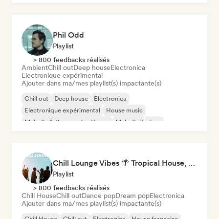
Phil Odd
Playlist
> 800 feedbacks réalisés
Ambient
Chill out
Deep house
Electronica
Electronique expérimental
Ajouter dans ma/mes playlist(s) impactante(s)
Chill out
Deep house
Electronica
Electronique expérimental
House music
Melodic & Progressive House
Melodic Techno
Organic House / Downtempo
Chill Lounge Vibes 🌴 Tropical House, Deep House & Downtempo
Playlist
> 800 feedbacks réalisés
Chill House
Chill out
Dance pop
Dream pop
Electronica
Ajouter dans ma/mes playlist(s) impactante(s)
Chill House
Chill out
Electronica
House française