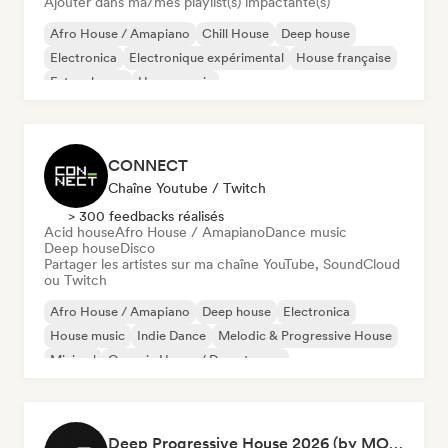
Ajouter dans ma/mes playlist(s) impactante(s)
Afro House / Amapiano
Chill House
Deep house
Electronica
Electronique expérimental
House française
Future house
House music
CONNECT
Chaîne Youtube / Twitch
> 300 feedbacks réalisés
Acid house
Afro House / Amapiano
Dance music
Deep house
Disco
Partager les artistes sur ma chaîne YouTube, SoundCloud
ou Twitch
Afro House / Amapiano
Deep house
Electronica
House music
Indie Dance
Melodic & Progressive House
Minimal
Organic House / Downtempo
Deep Progressive House 2026 (by MODERNDEEP)