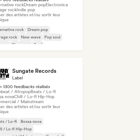
rnative rock
Dream pop
Electronica
age rock
Indie pop
er des artistes et/ou sortir leur
ique
ernative rock
Dream pop
rage rock
New wave
Pop soul
ggae
Shoegaze
Soul
Sungate Records
Label
> 1300 feedbacks réalisés
obeat / Afropop
Beats / Lo-fi
sa nova
Chill / Lo-fi Hip-Hop
mercial / Mainstream
er des artistes et/ou sortir leur
ique
ts / Lo-fi
Bossa nova
ll / Lo-fi Hip-Hop
mmercial / Mainstream
Dancehall