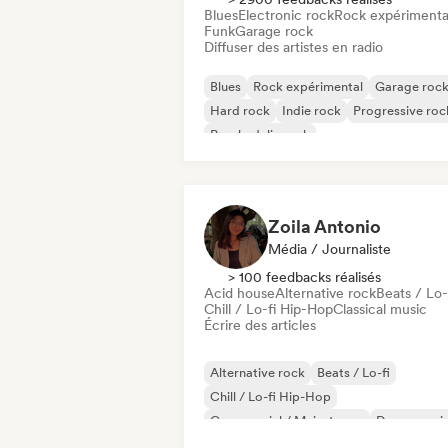
Blues
Electronic rock
Rock expérimenta
Funk
Garage rock
Diffuser des artistes en radio
Blues
Rock expérimental
Garage roc
Hard rock
Indie rock
Progressive roc
Psychedelic rock
Rock & Roll / Classic Rock
Zoila Antonio
Média / Journaliste
> 100 feedbacks réalisés
Acid house
Alternative rock
Beats / Lo-
Chill / Lo-fi Hip-Hop
Classical music
Écrire des articles
Alternative rock
Beats / Lo-fi
Chill / Lo-fi Hip-Hop
Commercial / Mainstream
Dance musi
Disco
Dream pop
House music