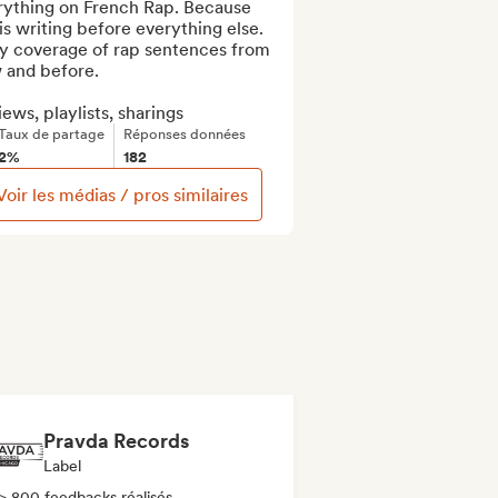
rything on French Rap. Because 
is writing before everything else. 
ly coverage of rap sentences from 
 and before.

ews, playlists, sharings
Taux de partage
Réponses données
2%
182
Voir les médias / pros similaires
Pravda Records
Label
> 800 feedbacks réalisés