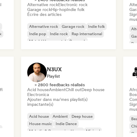
l
Alternative rock
Electronic rock
Alte
Garage rock
Hip-hop
Indie folk
Gar
Écrire des articles
Sign
mus
k
Alternative rock
Garage rock
Indie folk
Alt
k
Indie pop
Indie rock
Rap international
Ga
Metal / Heavy metal
Pop rock
Re
N3UX
Playlist
> 2800 feedbacks réalisés
fi
Acid house
Ambient
Chill out
Deep house
Afr
Electronica
Bos
Ajouter dans ma/mes playlist(s)
Com
impactante(s)
Sign
mus
Acid house
Ambient
Deep house
Bea
House music
Indie Dance
Chi
c
Melodic & Progressive House
Minimal
Co