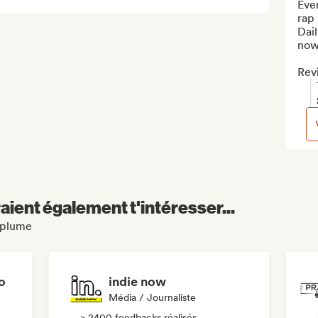
Eve
rap 
Dai
now
Revi
aient également t'intéresser...
Raplume
o
indie now
Média / Journaliste
> 2400 feedbacks réalisés