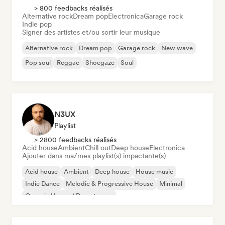
> 800 feedbacks réalisés
Alternative rock
Dream pop
Electronica
Garage rock
Indie pop
Signer des artistes et/ou sortir leur musique
Alternative rock
Dream pop
Garage rock
New wave
Pop soul
Reggae
Shoegaze
Soul
N3UX
Playlist
> 2800 feedbacks réalisés
Acid house
Ambient
Chill out
Deep house
Electronica
Ajouter dans ma/mes playlist(s) impactante(s)
Acid house
Ambient
Deep house
House music
Indie Dance
Melodic & Progressive House
Minimal
Organic House / Downtempo