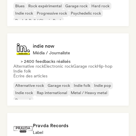
Blues
Rock expérimental
Garage rock
Hard rock
Indie rock
Progressive rock
Psychedelic rock
Rock & Roll / Classic Rock
indie now
Média / Journaliste
> 2400 feedbacks réalisés
Alternative rock
Electronic rock
Garage rock
Hip-hop
Indie folk
Écrire des articles
Alternative rock
Garage rock
Indie folk
Indie pop
Indie rock
Rap international
Metal / Heavy metal
Pop rock
Pravda Records
Label