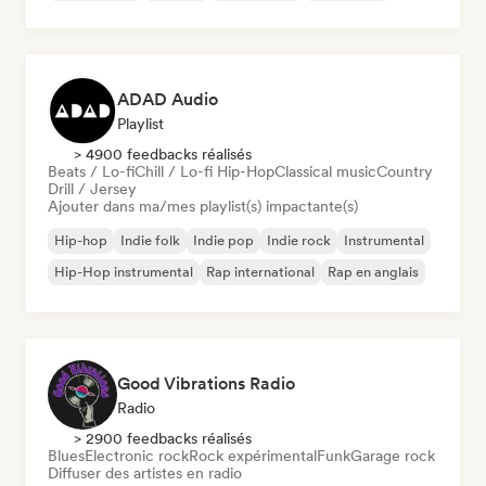
ADAD Audio
Playlist
> 4900 feedbacks réalisés
Beats / Lo-fi
Chill / Lo-fi Hip-Hop
Classical music
Country
Drill / Jersey
Ajouter dans ma/mes playlist(s) impactante(s)
Hip-hop
Indie folk
Indie pop
Indie rock
Instrumental
Hip-Hop instrumental
Rap international
Rap en anglais
Good Vibrations Radio
Radio
> 2900 feedbacks réalisés
Blues
Electronic rock
Rock expérimental
Funk
Garage rock
Diffuser des artistes en radio