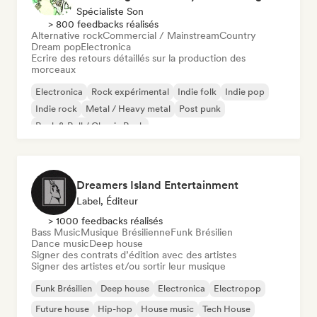
Spécialiste Son
> 800 feedbacks réalisés
Alternative rock
Commercial / Mainstream
Country
Dream pop
Electronica
Ecrire des retours détaillés sur la production des
morceaux
Electronica
Rock expérimental
Indie folk
Indie pop
Indie rock
Metal / Heavy metal
Post punk
Rock & Roll / Classic Rock
Dreamers Island Entertainment
Label, Éditeur
> 1000 feedbacks réalisés
Bass Music
Musique Brésilienne
Funk Brésilien
Dance music
Deep house
Signer des contrats d’édition avec des artistes
Signer des artistes et/ou sortir leur musique
Funk Brésilien
Deep house
Electronica
Electropop
Future house
Hip-hop
House music
Tech House