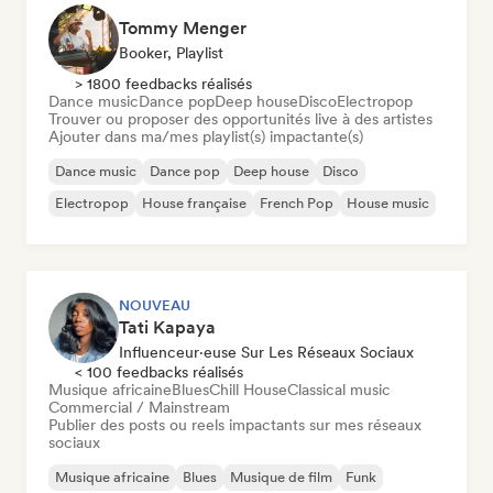
Tommy Menger
Booker, Playlist
> 1800 feedbacks réalisés
Dance music
Dance pop
Deep house
Disco
Electropop
Trouver ou proposer des opportunités live à des artistes
Ajouter dans ma/mes playlist(s) impactante(s)
Dance music
Dance pop
Deep house
Disco
Electropop
House française
French Pop
House music
NOUVEAU
Tati Kapaya
Influenceur·euse Sur Les Réseaux Sociaux
< 100 feedbacks réalisés
Musique africaine
Blues
Chill House
Classical music
Commercial / Mainstream
Publier des posts ou reels impactants sur mes réseaux
sociaux
Musique africaine
Blues
Musique de film
Funk