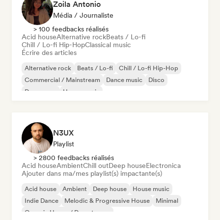
Zoila Antonio
Média / Journaliste
> 100 feedbacks réalisés
Acid house
Alternative rock
Beats / Lo-fi
Chill / Lo-fi Hip-Hop
Classical music
Écrire des articles
Alternative rock
Beats / Lo-fi
Chill / Lo-fi Hip-Hop
Commercial / Mainstream
Dance music
Disco
Dream pop
House music
N3UX
Playlist
> 2800 feedbacks réalisés
Acid house
Ambient
Chill out
Deep house
Electronica
Ajouter dans ma/mes playlist(s) impactante(s)
Acid house
Ambient
Deep house
House music
Indie Dance
Melodic & Progressive House
Minimal
Organic House / Downtempo