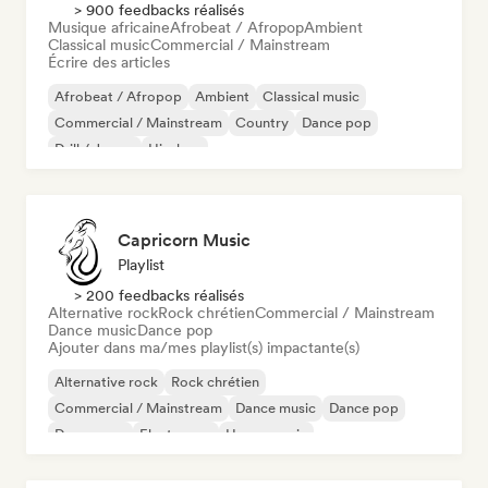
> 900 feedbacks réalisés
Musique africaine
Afrobeat / Afropop
Ambient
Classical music
Commercial / Mainstream
Écrire des articles
Afrobeat / Afropop
Ambient
Classical music
Commercial / Mainstream
Country
Dance pop
Drill / Jersey
Hip-hop
Capricorn Music
Playlist
> 200 feedbacks réalisés
Alternative rock
Rock chrétien
Commercial / Mainstream
Dance music
Dance pop
Ajouter dans ma/mes playlist(s) impactante(s)
Alternative rock
Rock chrétien
Commercial / Mainstream
Dance music
Dance pop
Dream pop
Electropop
House music