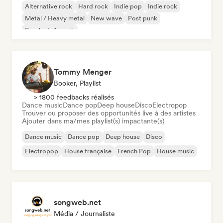
Alternative rock
Hard rock
Indie pop
Indie rock
Metal / Heavy metal
New wave
Post punk
Psychedelic rock
Tommy Menger
Booker, Playlist
> 1800 feedbacks réalisés
Dance music
Dance pop
Deep house
Disco
Electropop
Trouver ou proposer des opportunités live à des artistes
Ajouter dans ma/mes playlist(s) impactante(s)
Dance music
Dance pop
Deep house
Disco
Electropop
House française
French Pop
House music
songweb.net
Média / Journaliste