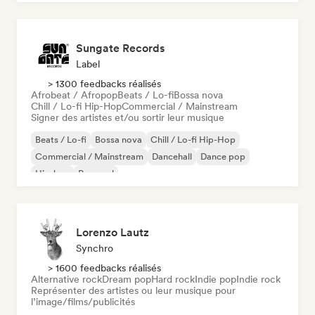
Sungate Records
Label
> 1300 feedbacks réalisés
Afrobeat / Afropop
Beats / Lo-fi
Bossa nova
Chill / Lo-fi Hip-Hop
Commercial / Mainstream
Signer des artistes et/ou sortir leur musique
Beats / Lo-fi
Bossa nova
Chill / Lo-fi Hip-Hop
Commercial / Mainstream
Dancehall
Dance pop
Hip-hop
Pop soul
Lorenzo Lautz
Synchro
> 1600 feedbacks réalisés
Alternative rock
Dream pop
Hard rock
Indie pop
Indie rock
Représenter des artistes ou leur musique pour
l’image/films/publicités