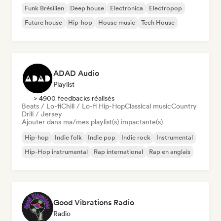
Funk Brésilien
Deep house
Electronica
Electropop
Future house
Hip-hop
House music
Tech House
ADAD Audio
Playlist
> 4900 feedbacks réalisés
Beats / Lo-fi
Chill / Lo-fi Hip-Hop
Classical music
Country
Drill / Jersey
Ajouter dans ma/mes playlist(s) impactante(s)
Hip-hop
Indie folk
Indie pop
Indie rock
Instrumental
Hip-Hop instrumental
Rap international
Rap en anglais
Good Vibrations Radio
Radio