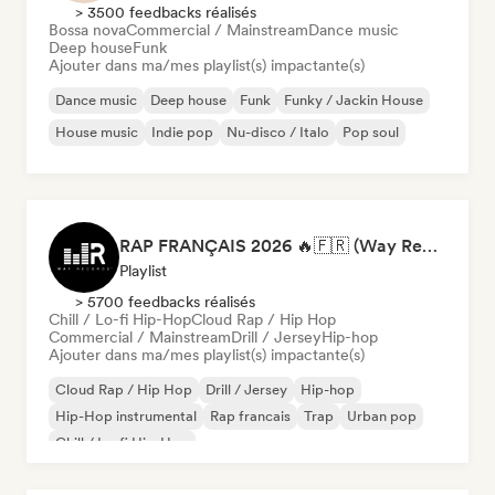
> 3500 feedbacks réalisés
Bossa nova
Commercial / Mainstream
Dance music
Deep house
Funk
Ajouter dans ma/mes playlist(s) impactante(s)
Dance music
Deep house
Funk
Funky / Jackin House
House music
Indie pop
Nu-disco / Italo
Pop soul
RAP FRANÇAIS 2026 🔥🇫🇷 (Way Records)
Playlist
> 5700 feedbacks réalisés
Chill / Lo-fi Hip-Hop
Cloud Rap / Hip Hop
Commercial / Mainstream
Drill / Jersey
Hip-hop
Ajouter dans ma/mes playlist(s) impactante(s)
Cloud Rap / Hip Hop
Drill / Jersey
Hip-hop
Hip-Hop instrumental
Rap francais
Trap
Urban pop
Chill / Lo-fi Hip-Hop