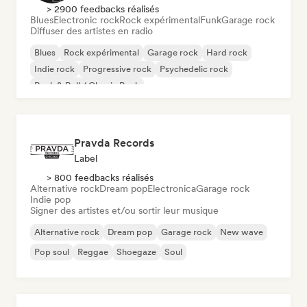
> 2900 feedbacks réalisés
Blues
Electronic rock
Rock expérimental
Funk
Garage rock
Diffuser des artistes en radio
Blues
Rock expérimental
Garage rock
Hard rock
Indie rock
Progressive rock
Psychedelic rock
Rock & Roll / Classic Rock
Pravda Records
Label
> 800 feedbacks réalisés
Alternative rock
Dream pop
Electronica
Garage rock
Indie pop
Signer des artistes et/ou sortir leur musique
Alternative rock
Dream pop
Garage rock
New wave
Pop soul
Reggae
Shoegaze
Soul