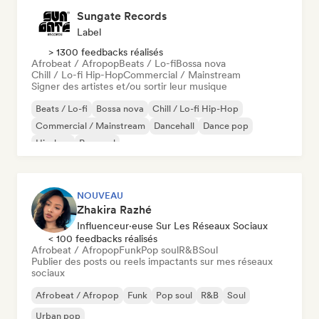
Sungate Records
Label
> 1300 feedbacks réalisés
Afrobeat / Afropop
Beats / Lo-fi
Bossa nova
Chill / Lo-fi Hip-Hop
Commercial / Mainstream
Signer des artistes et/ou sortir leur musique
Beats / Lo-fi
Bossa nova
Chill / Lo-fi Hip-Hop
Commercial / Mainstream
Dancehall
Dance pop
Hip-hop
Pop soul
NOUVEAU
Zhakira Razhé
Influenceur·euse Sur Les Réseaux Sociaux
< 100 feedbacks réalisés
Afrobeat / Afropop
Funk
Pop soul
R&B
Soul
Publier des posts ou reels impactants sur mes réseaux
sociaux
Afrobeat / Afropop
Funk
Pop soul
R&B
Soul
Urban pop