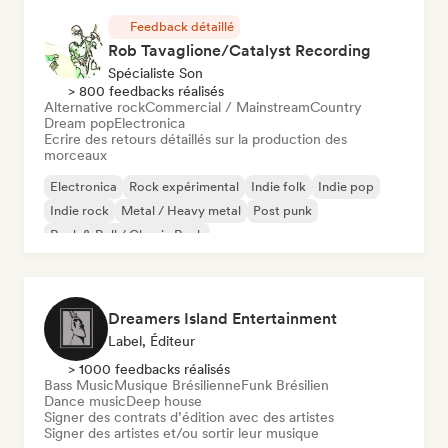
Feedback détaillé
Rob Tavaglione/Catalyst Recording
Spécialiste Son
> 800 feedbacks réalisés
Alternative rock
Commercial / Mainstream
Country
Dream pop
Electronica
Ecrire des retours détaillés sur la production des
morceaux
Electronica
Rock expérimental
Indie folk
Indie pop
Indie rock
Metal / Heavy metal
Post punk
Rock & Roll / Classic Rock
Dreamers Island Entertainment
Label, Éditeur
> 1000 feedbacks réalisés
Bass Music
Musique Brésilienne
Funk Brésilien
Dance music
Deep house
Signer des contrats d’édition avec des artistes
Signer des artistes et/ou sortir leur musique