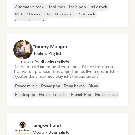
Alternative rock
Hard rock
Indie pop
Indie rock
Metal / Heavy metal
New wave
Post punk
Psychedelic rock
Tommy Menger
Booker, Playlist
> 1800 feedbacks réalisés
Dance music
Dance pop
Deep house
Disco
Electropop
Trouver ou proposer des opportunités live à des artistes
Ajouter dans ma/mes playlist(s) impactante(s)
Dance music
Dance pop
Deep house
Disco
Electropop
House française
French Pop
House music
songweb.net
Média / Journaliste