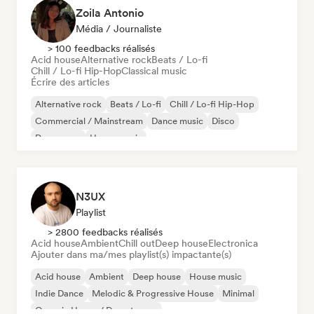
Zoila Antonio
Média / Journaliste
> 100 feedbacks réalisés
Acid house
Alternative rock
Beats / Lo-fi
Chill / Lo-fi Hip-Hop
Classical music
Écrire des articles
Alternative rock
Beats / Lo-fi
Chill / Lo-fi Hip-Hop
Commercial / Mainstream
Dance music
Disco
Dream pop
House music
N3UX
Playlist
> 2800 feedbacks réalisés
Acid house
Ambient
Chill out
Deep house
Electronica
Ajouter dans ma/mes playlist(s) impactante(s)
Acid house
Ambient
Deep house
House music
Indie Dance
Melodic & Progressive House
Minimal
Organic House / Downtempo