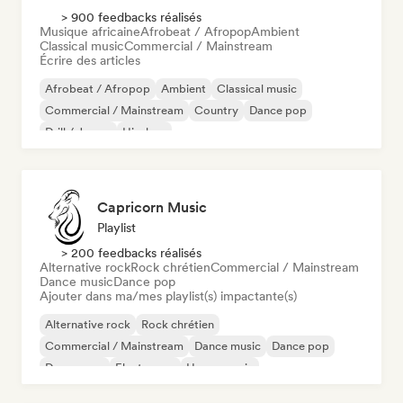
> 900 feedbacks réalisés
Musique africaine
Afrobeat / Afropop
Ambient
Classical music
Commercial / Mainstream
Écrire des articles
Afrobeat / Afropop
Ambient
Classical music
Commercial / Mainstream
Country
Dance pop
Drill / Jersey
Hip-hop
Capricorn Music
Playlist
> 200 feedbacks réalisés
Alternative rock
Rock chrétien
Commercial / Mainstream
Dance music
Dance pop
Ajouter dans ma/mes playlist(s) impactante(s)
Alternative rock
Rock chrétien
Commercial / Mainstream
Dance music
Dance pop
Dream pop
Electropop
House music