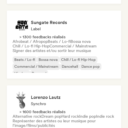
Sungate Records
Label
> 1300 feedbacks réalisés
Afrobeat / Afropop
Beats / Lo-fi
Bossa nova
Chill / Lo-fi Hip-Hop
Commercial / Mainstream
Signer des artistes et/ou sortir leur musique
Beats / Lo-fi
Bossa nova
Chill / Lo-fi Hip-Hop
Commercial / Mainstream
Dancehall
Dance pop
Hip-hop
Pop soul
Lorenzo Lautz
Synchro
> 1600 feedbacks réalisés
Alternative rock
Dream pop
Hard rock
Indie pop
Indie rock
Représenter des artistes ou leur musique pour
l’image/films/publicités