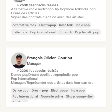
> 2600 feedbacks réalisés
Alternative rock
Electropop
Hip-hop
Indie folk
Indie pop
Écrire des articles
Signer des contrats d’édition avec des artistes
Alternative rock
Electropop
Indie folk
Indie pop
Indie rock
Pop international
Pop rock
Psychedelic pop
François Olivier-Gouriou
Manager
> 2200 feedbacks réalisés
Dance pop
Dream pop
Electropop
Indie pop
Pop international
Manager/Représenter des artistes dans leur carrière
Dance pop
Dream pop
Electropop
Indie pop
Pop international
Nouvelle scène
Singer-songwriter
Synthpop