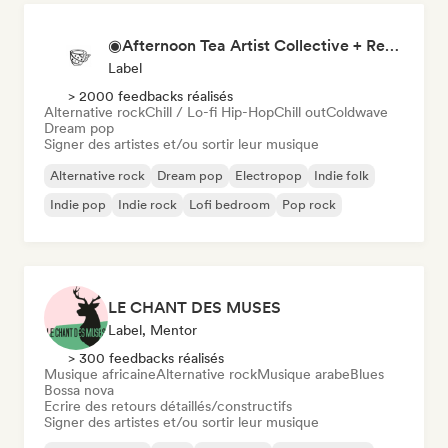
◉Afternoon Tea Artist Collective + Record Label◉
Label
> 2000 feedbacks réalisés
Alternative rock
Chill / Lo-fi Hip-Hop
Chill out
Coldwave
Dream pop
Signer des artistes et/ou sortir leur musique
Alternative rock
Dream pop
Electropop
Indie folk
Indie pop
Indie rock
Lofi bedroom
Pop rock
LE CHANT DES MUSES
Label, Mentor
> 300 feedbacks réalisés
Musique africaine
Alternative rock
Musique arabe
Blues
Bossa nova
Ecrire des retours détaillés/constructifs
Signer des artistes et/ou sortir leur musique