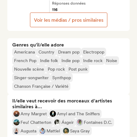
Réponses données
116
Voir les médias / pros similaires
Genres qu’il/elle adore
Americana
Country
Dream pop
Electropop
French Pop
Indie folk
Indie pop
Indie rock
Noise
Nouvelle scène
Pop rock
Post punk
Singer-songwriter
Synthpop
Chanson Française / Variété
Il/elle veut recevoir des morceaux d’artistes
similaires à…
Arny Margret
Amyl and The Sniffers
Feu! Chatterton
Ásgeir
Fontaines D.C.
Augusta
Mattiel
Saya Gray