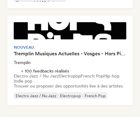
Commercial / Mainstream
NOUVEAU
Tremplin Musiques Actuelles - Vosges - Hors Piste x Groover
Tremplin
< 100 feedbacks réalisés
Electro Jazz / Nu Jazz
Electropop
French Pop
Hip-hop
Indie pop
Trouver ou proposer des opportunités live à des artistes
Electro Jazz / Nu Jazz
Electropop
French Pop
Hip-hop
Indie pop
Indie rock
Nouvelle scène
Pop rock