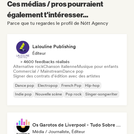
Ces médias / pros pourraient
également t'intéresser...
Parce que tu regardes le profil de Nótt Agency
Lalouline Publishing
Éditeur
> 4600 feedbacks réalisés
Alternative rock
Chanson italienne
Musique pour enfants
Commercial / Mainstream
Dance pop
Signer des contrats d’édition avec des artistes
Dance pop
Electropop
French Pop
Hip-hop
Indie pop
Nouvelle scène
Pop rock
Singer-songwriter
Os Garotos de Liverpool - Tudo Sobre Música
Média / Journaliste, Éditeur