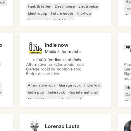
Hi
folk
Funk Brésilien
Deep house
Electronica
Ins
Electropop
Future house
Hip-hop
Rap
House music
Tech House
o
indie now
Média / Journaliste
> 2400 feedbacks réalisés
l
Alternative rock
Electronic rock
Alte
Garage rock
Hip-hop
Indie folk
Gar
Écrire des articles
Sign
mus
k
Alternative rock
Garage rock
Indie folk
Alt
k
Indie pop
Indie rock
Rap international
Ga
Metal / Heavy metal
Pop rock
Re
Lorenzo Lautz