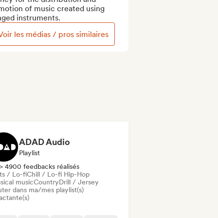
motion of music created using 
nged instruments.
Voir les médias / pros similaires
ADAD Audio
Playlist
> 4900 feedbacks réalisés
s / Lo-fi
Chill / Lo-fi Hip-Hop
sical music
Country
Drill / Jersey
uter dans ma/mes playlist(s)
actante(s)