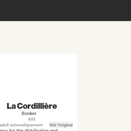
La Cordillière
Booker
633
raduit automatiquement
Voir l'original
cy for the distribution and 