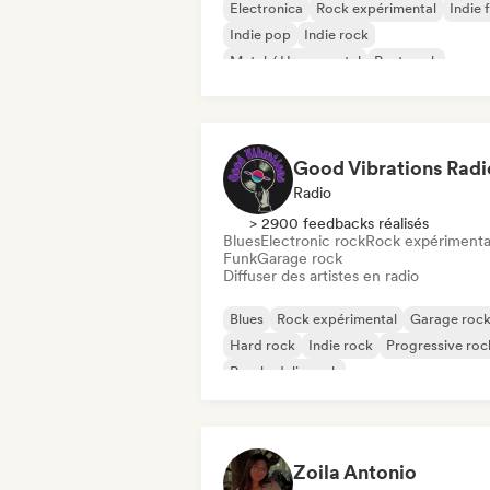
Electronica
Rock expérimental
Indie 
Indie pop
Indie rock
Metal / Heavy metal
Post punk
Rock & Roll / Classic Rock
Good Vibrations Radi
Radio
> 2900 feedbacks réalisés
Blues
Electronic rock
Rock expérimenta
Funk
Garage rock
Diffuser des artistes en radio
Blues
Rock expérimental
Garage roc
Hard rock
Indie rock
Progressive roc
Psychedelic rock
Rock & Roll / Classic Rock
Zoila Antonio