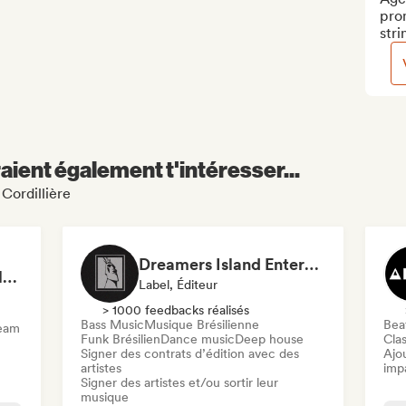
pro
stri
aient également t'intéresser...
 Cordillière
Dreamers Island Entertainment
Rob Tavaglione/Catalyst Recording
Label, Éditeur
> 1000 feedbacks réalisés
Bass Music
Musique Brésilienne
Beat
ream
Funk Brésilien
Dance music
Deep house
Clas
Signer des contrats d’édition avec des
Ajo
artistes
imp
Signer des artistes et/ou sortir leur
musique