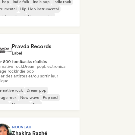
p-hop
Indie folk
Indie pop
Indie rock
trumental
Hip-Hop instrumental
 international
Rap en anglais
Pravda Records
Label
> 800 feedbacks réalisés
rnative rock
Dream pop
Electronica
age rock
Indie pop
er des artistes et/ou sortir leur
ique
ernative rock
Dream pop
rage rock
New wave
Pop soul
ggae
Shoegaze
Soul
NOUVEAU
Zhakira Razhé