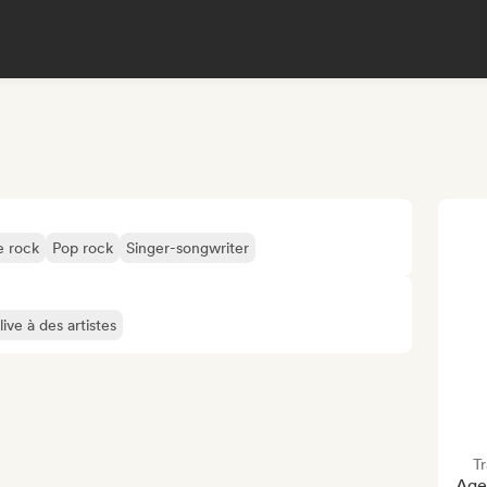
e rock
Pop rock
Singer-songwriter
ive à des artistes
T
Agen