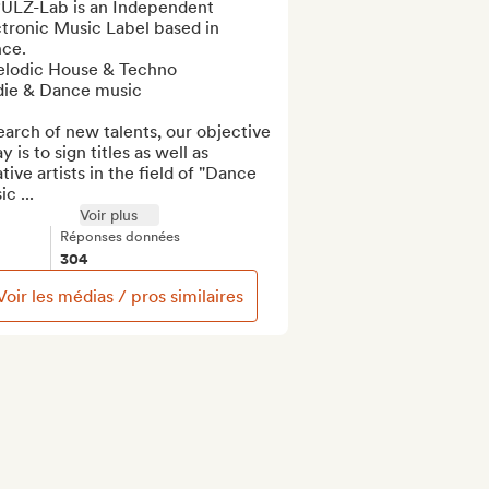
ULZ-Lab is an Independent 
tronic Music Label based in 
ce.

elodic House & Techno

die & Dance music

earch of new talents, our objective 
y is to sign titles as well as 
tive artists in the field of "Dance 
c ...
Voir plus
Réponses données
304
Voir les médias / pros similaires