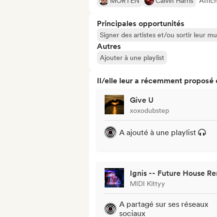
MORTEN
Calvin Harris
Affic
Principales opportunités
Signer des artistes et/ou sortir leur m
Autres
Ajouter à une playlist
Il/elle leur a récemment proposé
Give U
xoxodubstep
A ajouté à une playlist
Ignis -- Future House R
MIDI Kittyy
A partagé sur ses réseaux
sociaux