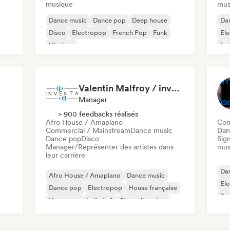
musique
mus
Dance music
Dance pop
Deep house
Da
Disco
Electropop
French Pop
Funk
Ele
Hip-hop
Ins
Valentin Malfroy / inventa
Manager
> 900 feedbacks réalisés
Afro House / Amapiano
Com
Commercial / Mainstream
Dance music
Dan
Dance pop
Disco
Sign
Manager/Représenter des artistes dans
mus
leur carrière
Da
Afro House / Amapiano
Dance music
El
Dance pop
Electropop
House française
Sy
Hyperpop
Indie folk
Nouvelle scène