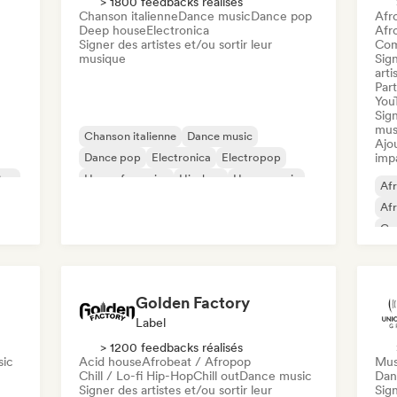
> 1800 feedbacks réalisés
Chanson italienne
Dance music
Dance pop
Afr
Deep house
Electronica
Afr
Signer des artistes et/ou sortir leur
Com
musique
Sign
arti
Part
You
Sign
mus
Chanson italienne
Dance music
Ajo
Dance pop
Electronica
Electropop
imp
Pop
House française
Hip-hop
House music
Af
Af
Co
Da
Fut
Golden Factory
Label
> 1200 feedbacks réalisés
sic
Acid house
Afrobeat / Afropop
Mus
Chill / Lo-fi Hip-Hop
Chill out
Dance music
Dan
Signer des artistes et/ou sortir leur
Sign