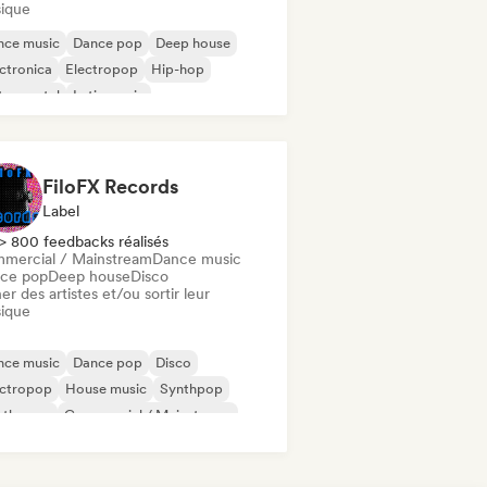
ique
nce music
Dance pop
Deep house
ctronica
Electropop
Hip-hop
trumental
Latin music
FiloFX Records
Label
> 800 feedbacks réalisés
mercial / Mainstream
Dance music
ce pop
Deep house
Disco
er des artistes et/ou sortir leur
ique
nce music
Dance pop
Disco
ectropop
House music
Synthpop
nthwave
Commercial / Mainstream