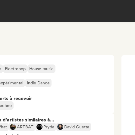
a
Electropop
House music
expérimental
Indie Dance
erts à recevoir
echno
 d’artistes similaires à…
Phat
ARTBAT
Pryda
David Guetta