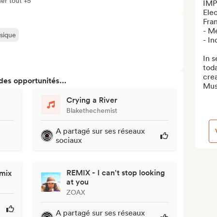
her tout +5
IMP
Elec
Fran
- M
usique
- In
In s
toda
crea
 des opportunités…
Musi
Crying a River
Blakethechemist
A partagé sur ses réseaux
sociaux
REMIX - I can't stop looking
emix
at you
ZOAX
A partagé sur ses réseaux