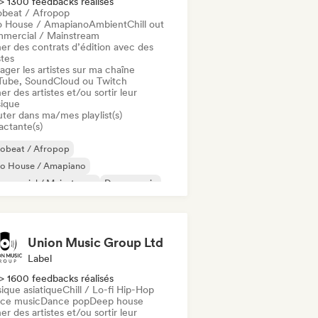
> 1300 feedbacks réalisés
obeat / Afropop
o House / Amapiano
Ambient
Chill out
mercial / Mainstream
er des contrats d’édition avec des
stes
ager les artistes sur ma chaîne
Tube, SoundCloud ou Twitch
er des artistes et/ou sortir leur
ique
uter dans ma/mes playlist(s)
actante(s)
robeat / Afropop
ro House / Amapiano
mmercial / Mainstream
Dance music
nce pop
Deep house
House française
ure house
Union Music Group Ltd
Label
> 1600 feedbacks réalisés
ique asiatique
Chill / Lo-fi Hip-Hop
ce music
Dance pop
Deep house
er des artistes et/ou sortir leur