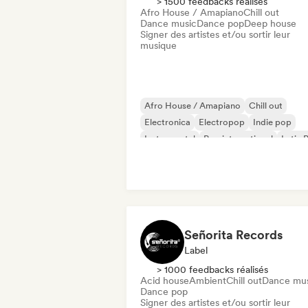
> 1500 feedbacks réalisés
Afro House / Amapiano
Chill out
Dance music
Dance pop
Deep house
Signer des artistes et/ou sortir leur
musique
Afro House / Amapiano
Chill out
Electronica
Electropop
Indie pop
Instrumental
Pop international
Latin 
Señorita Records
Label
> 1000 feedbacks réalisés
Acid house
Ambient
Chill out
Dance mu
Dance pop
Signer des artistes et/ou sortir leur