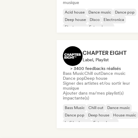
musique
Acid house
Dance music
Dance pop
Deep house
Disco
Electronica
Electropop
Future house
CHAPTER EIGHT
Label, Playlist
> 3400 feedbacks réalisés
Bass Music
Chill out
Dance music
Dance pop
Deep house
Signer des artistes et/ou sortir leur
musique
Ajouter dans ma/mes playlist(s)
impactante(s)
Bass Music
Chill out
Dance music
Dance pop
Deep house
House music
Lofi bedroom
Future house