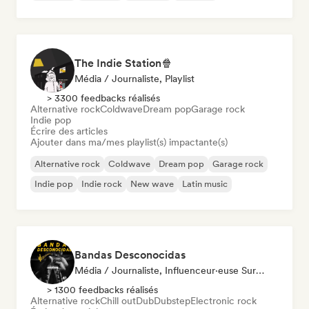
The Indie Station🍿
Média / Journaliste, Playlist
> 3300 feedbacks réalisés
Alternative rock
Coldwave
Dream pop
Garage rock
Indie pop
Écrire des articles
Ajouter dans ma/mes playlist(s) impactante(s)
Alternative rock
Coldwave
Dream pop
Garage rock
Indie pop
Indie rock
New wave
Latin music
Bandas Desconocidas
Média / Journaliste, Influenceur·euse Sur Les Réseaux Sociaux
> 1300 feedbacks réalisés
Alternative rock
Chill out
Dub
Dubstep
Electronic rock