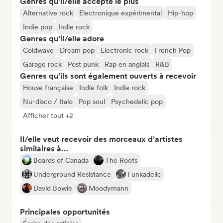
Genres qu’il/elle accepte le plus
Alternative rock
Electronique expérimental
Hip-hop
Indie pop
Indie rock
Genres qu’il/elle adore
Coldwave
Dream pop
Electronic rock
French Pop
Garage rock
Post punk
Rap en anglais
R&B
Genres qu'ils sont également ouverts à recevoir
House française
Indie folk
Indie rock
Nu-disco / Italo
Pop soul
Psychedelic pop
Afficher tout +2
Il/elle veut recevoir des morceaux d’artistes
similaires à…
Boards of Canada
The Roots
Underground Resistance
Funkadelic
David Bowie
Moodymann
Principales opportunités