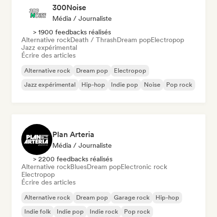
300Noise
Média / Journaliste
> 1900 feedbacks réalisés
Alternative rock
Death / Thrash
Dream pop
Electropop
Jazz expérimental
Écrire des articles
Alternative rock
Dream pop
Electropop
Jazz expérimental
Hip-hop
Indie pop
Noise
Pop rock
Plan Arteria
Média / Journaliste
> 2200 feedbacks réalisés
Alternative rock
Blues
Dream pop
Electronic rock
Electropop
Écrire des articles
Alternative rock
Dream pop
Garage rock
Hip-hop
Indie folk
Indie pop
Indie rock
Pop rock