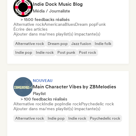
Indie Dock Music Blog
Média / Journaliste
> 1500 feedbacks réalisés
Alternative rock
Americana
Blues
Dream pop
Funk
Écrire des articles
Ajouter dans ma/mes playlist(s) impactante(s)
Alternative rock
Dream pop
Jazz fusion
Indie folk
Indie pop
Indie rock
Post punk
Post rock
NOUVEAU
Main Character Vibes by ZBMelodies
Playlist
> 100 feedbacks réalisés
Alternative rock
Indie pop
Indie rock
Psychedelic rock
Ajouter dans ma/mes playlist(s) impactante(s)
Alternative rock
Indie pop
Indie rock
Psychedelic rock