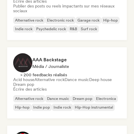
Écrire des articles
Publier des posts ou reels impactants sur mes réseaux
sociaux
Alternative rock
Electronic rock
Garage rock
Hip-hop
Indie rock
Psychedelic rock
R&B
Surf rock
AAA Backstage
Média / Journaliste
> 200 feedbacks réalisés
Acid house
Alternative rock
Dance music
Deep house
Dream pop
Écrire des articles
Alternative rock
Dance music
Dream pop
Electronica
Hip-hop
Indie pop
Indie rock
Hip-Hop instrumental