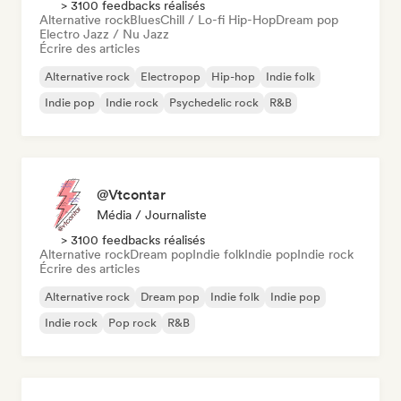
> 3100 feedbacks réalisés
Alternative rock
Blues
Chill / Lo-fi Hip-Hop
Dream pop
Electro Jazz / Nu Jazz
Écrire des articles
Alternative rock
Electropop
Hip-hop
Indie folk
Indie pop
Indie rock
Psychedelic rock
R&B
@Vtcontar
Média / Journaliste
> 3100 feedbacks réalisés
Alternative rock
Dream pop
Indie folk
Indie pop
Indie rock
Écrire des articles
Alternative rock
Dream pop
Indie folk
Indie pop
Indie rock
Pop rock
R&B