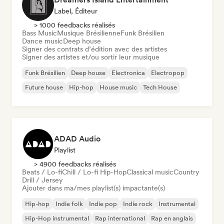
Label, Éditeur
> 1000 feedbacks réalisés
Bass Music
Musique Brésilienne
Funk Brésilien
Dance music
Deep house
Signer des contrats d’édition avec des artistes
Signer des artistes et/ou sortir leur musique
Funk Brésilien
Deep house
Electronica
Electropop
Future house
Hip-hop
House music
Tech House
ADAD Audio
Playlist
> 4900 feedbacks réalisés
Beats / Lo-fi
Chill / Lo-fi Hip-Hop
Classical music
Country
Drill / Jersey
Ajouter dans ma/mes playlist(s) impactante(s)
Hip-hop
Indie folk
Indie pop
Indie rock
Instrumental
Hip-Hop instrumental
Rap international
Rap en anglais