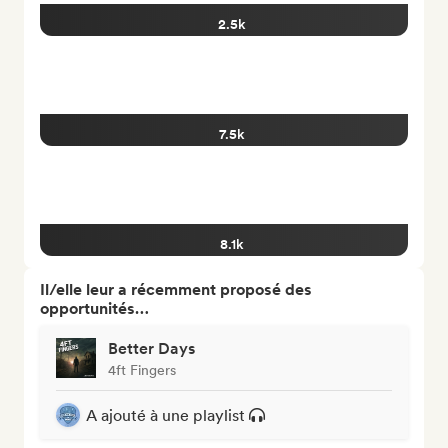
2.5k
7.5k
8.1k
Il/elle leur a récemment proposé des
opportunités…
Better Days
4ft Fingers
A ajouté à une playlist