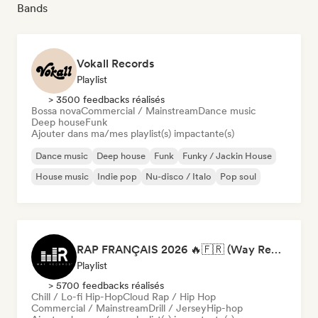
Bands
Vokall Records
Playlist
> 3500 feedbacks réalisés
Bossa nova
Commercial / Mainstream
Dance music
Deep house
Funk
Ajouter dans ma/mes playlist(s) impactante(s)
Dance music
Deep house
Funk
Funky / Jackin House
House music
Indie pop
Nu-disco / Italo
Pop soul
RAP FRANÇAIS 2026 🔥🇫🇷 (Way Records)
Playlist
> 5700 feedbacks réalisés
Chill / Lo-fi Hip-Hop
Cloud Rap / Hip Hop
Commercial / Mainstream
Drill / Jersey
Hip-hop