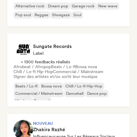
Alternative rock
Dream pop
Garage rock
New wave
Pop soul
Reggae
Shoegaze
Soul
Sungate Records
Label
> 1300 feedbacks réalisés
Afrobeat / Afropop
Beats / Lo-fi
Bossa nova
Chill / Lo-fi Hip-Hop
Commercial / Mainstream
Signer des artistes et/ou sortir leur musique
Beats / Lo-fi
Bossa nova
Chill / Lo-fi Hip-Hop
Commercial / Mainstream
Dancehall
Dance pop
Hip-hop
Pop soul
NOUVEAU
Zhakira Razhé
Influenceur·euse Sur Les Réseaux Sociaux