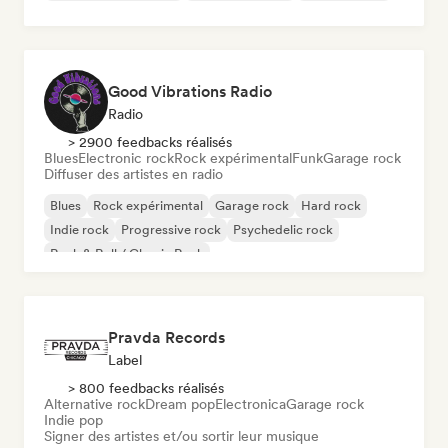
Good Vibrations Radio
Radio
> 2900 feedbacks réalisés
Blues
Electronic rock
Rock expérimental
Funk
Garage rock
Diffuser des artistes en radio
Blues
Rock expérimental
Garage rock
Hard rock
Indie rock
Progressive rock
Psychedelic rock
Rock & Roll / Classic Rock
Pravda Records
Label
> 800 feedbacks réalisés
Alternative rock
Dream pop
Electronica
Garage rock
Indie pop
Signer des artistes et/ou sortir leur musique