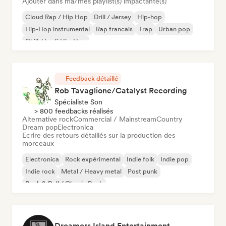
Ajouter dans ma/mes playlist(s) impactante(s)
Cloud Rap / Hip Hop
Drill / Jersey
Hip-hop
Hip-Hop instrumental
Rap francais
Trap
Urban pop
Chill / Lo-fi Hip-Hop
Feedback détaillé
Rob Tavaglione/Catalyst Recording
Spécialiste Son
> 800 feedbacks réalisés
Alternative rock
Commercial / Mainstream
Country
Dream pop
Electronica
Ecrire des retours détaillés sur la production des
morceaux
Electronica
Rock expérimental
Indie folk
Indie pop
Indie rock
Metal / Heavy metal
Post punk
Rock & Roll / Classic Rock
Dreamers Island Entertainment