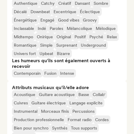
Authentique
Catchy
Créatif
Dansant
Sombre
Décalé
Downbeat
Excentrique
Éclectique
Énergétique
Engagé
Good vibes
Groovy
Inclassable
Indé
Paroles
Mélancolique
Mélodique
Midtempo
Onirique
Original
Positif
Psyché
Relax
Romantique
Simple
Surprenant
Underground
Univers fort
Upbeat
Bizarre
Les humeurs qu’ils sont également ouverts à
recevoir
Contemporain
Fusion
Intense
Attributs musicaux qu’il/elle adore
Acoustique
Guitare acoustique
Basse
Collab'
Cuivres
Guitare électrique
Langage explicite
Instrumental
Morceaux finis
Percussions
Production professionnelle
Format radio
Cordes
Bien pour synchro
Synthés
Tous supports