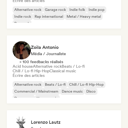
Écrire des articles
Alternative rock
Garage rock
Indie folk
Indie pop
Indie rock
Rap international
Metal / Heavy metal
Pop rock
Zoila Antonio
Média / Journaliste
> 100 feedbacks réalisés
Acid house
Alternative rock
Beats / Lo-fi
Chill / Lo-fi Hip-Hop
Classical music
Écrire des articles
Alternative rock
Beats / Lo-fi
Chill / Lo-fi Hip-Hop
Commercial / Mainstream
Dance music
Disco
Dream pop
House music
Lorenzo Lautz