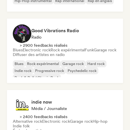
Hip-Hop instrumental
Rap international
Rap en anglais
Good Vibrations Radio
Radio
> 2900 feedbacks réalisés
Blues
Electronic rock
Rock expérimental
Funk
Garage rock
Diffuser des artistes en radio
Blues
Rock expérimental
Garage rock
Hard rock
Indie rock
Progressive rock
Psychedelic rock
Rock & Roll / Classic Rock
indie now
Média / Journaliste
> 2400 feedbacks réalisés
Alternative rock
Electronic rock
Garage rock
Hip-hop
Indie folk