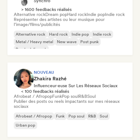
Synchro
> 1600 feedbacks réalisés
Alternative rock
Dream pop
Hard rock
Indie pop
Indie rock
Représenter des artistes ou leur musique pour
l’image/films/publicités
Alternative rock
Hard rock
Indie pop
Indie rock
Metal / Heavy metal
New wave
Post punk
Psychedelic rock
NOUVEAU
Zhakira Razhé
Influenceur·euse Sur Les Réseaux Sociaux
< 100 feedbacks réalisés
Afrobeat / Afropop
Funk
Pop soul
R&B
Soul
Publier des posts ou reels impactants sur mes réseaux
sociaux
Afrobeat / Afropop
Funk
Pop soul
R&B
Soul
Urban pop