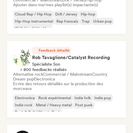
Commercial / Mainstream
Drill / Jersey
Hip-hop
Ajouter dans ma/mes playlist(s) impactante(s)
Cloud Rap / Hip Hop
Drill / Jersey
Hip-hop
Hip-Hop instrumental
Rap francais
Trap
Urban pop
Chill / Lo-fi Hip-Hop
Feedback détaillé
Rob Tavaglione/Catalyst Recording
Spécialiste Son
> 800 feedbacks réalisés
Alternative rock
Commercial / Mainstream
Country
Dream pop
Electronica
Ecrire des retours détaillés sur la production des
morceaux
Electronica
Rock expérimental
Indie folk
Indie pop
Indie rock
Metal / Heavy metal
Post punk
Rock & Roll / Classic Rock