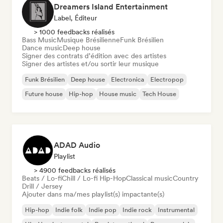
Dreamers Island Entertainment
Label, Éditeur
> 1000 feedbacks réalisés
Bass Music
Musique Brésilienne
Funk Brésilien
Dance music
Deep house
Signer des contrats d’édition avec des artistes
Signer des artistes et/ou sortir leur musique
Funk Brésilien
Deep house
Electronica
Electropop
Future house
Hip-hop
House music
Tech House
ADAD Audio
Playlist
> 4900 feedbacks réalisés
Beats / Lo-fi
Chill / Lo-fi Hip-Hop
Classical music
Country
Drill / Jersey
Ajouter dans ma/mes playlist(s) impactante(s)
Hip-hop
Indie folk
Indie pop
Indie rock
Instrumental