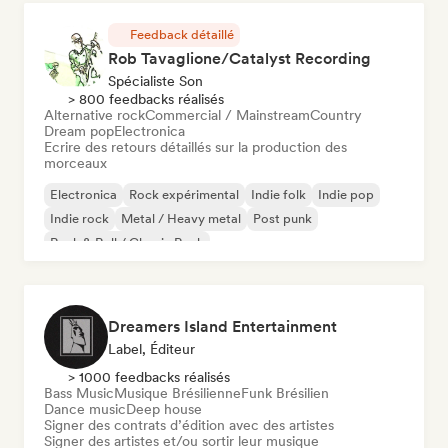
Feedback détaillé
Rob Tavaglione/Catalyst Recording
Spécialiste Son
> 800 feedbacks réalisés
Alternative rock
Commercial / Mainstream
Country
Dream pop
Electronica
Ecrire des retours détaillés sur la production des
morceaux
Electronica
Rock expérimental
Indie folk
Indie pop
Indie rock
Metal / Heavy metal
Post punk
Rock & Roll / Classic Rock
Dreamers Island Entertainment
Label, Éditeur
> 1000 feedbacks réalisés
Bass Music
Musique Brésilienne
Funk Brésilien
Dance music
Deep house
Signer des contrats d’édition avec des artistes
Signer des artistes et/ou sortir leur musique