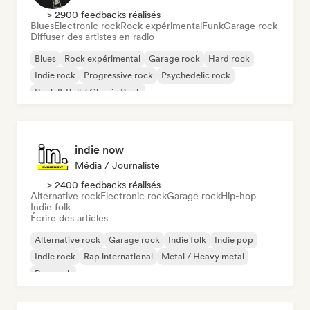
> 2900 feedbacks réalisés
Blues
Electronic rock
Rock expérimental
Funk
Garage rock
Diffuser des artistes en radio
Blues
Rock expérimental
Garage rock
Hard rock
Indie rock
Progressive rock
Psychedelic rock
Rock & Roll / Classic Rock
indie now
Média / Journaliste
> 2400 feedbacks réalisés
Alternative rock
Electronic rock
Garage rock
Hip-hop
Indie folk
Écrire des articles
Alternative rock
Garage rock
Indie folk
Indie pop
Indie rock
Rap international
Metal / Heavy metal
Pop rock