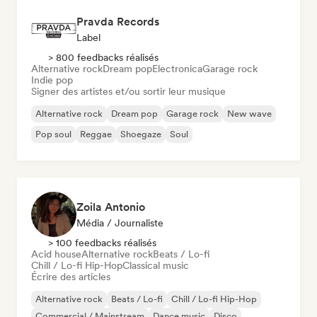
Pravda Records
Label
> 800 feedbacks réalisés
Alternative rock
Dream pop
Electronica
Garage rock
Indie pop
Signer des artistes et/ou sortir leur musique
Alternative rock
Dream pop
Garage rock
New wave
Pop soul
Reggae
Shoegaze
Soul
Zoila Antonio
Média / Journaliste
> 100 feedbacks réalisés
Acid house
Alternative rock
Beats / Lo-fi
Chill / Lo-fi Hip-Hop
Classical music
Écrire des articles
Alternative rock
Beats / Lo-fi
Chill / Lo-fi Hip-Hop
Commercial / Mainstream
Dance music
Disco