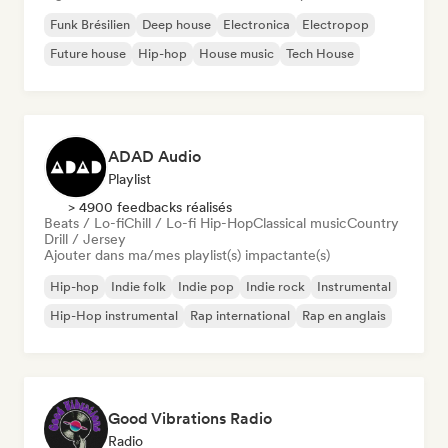
Funk Brésilien
Deep house
Electronica
Electropop
Future house
Hip-hop
House music
Tech House
ADAD Audio
Playlist
> 4900 feedbacks réalisés
Beats / Lo-fi
Chill / Lo-fi Hip-Hop
Classical music
Country
Drill / Jersey
Ajouter dans ma/mes playlist(s) impactante(s)
Hip-hop
Indie folk
Indie pop
Indie rock
Instrumental
Hip-Hop instrumental
Rap international
Rap en anglais
Good Vibrations Radio
Radio