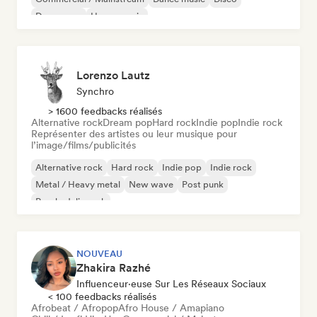
Dream pop
House music
Lorenzo Lautz
Synchro
> 1600 feedbacks réalisés
Alternative rock
Dream pop
Hard rock
Indie pop
Indie rock
Représenter des artistes ou leur musique pour
l’image/films/publicités
Alternative rock
Hard rock
Indie pop
Indie rock
Metal / Heavy metal
New wave
Post punk
Psychedelic rock
NOUVEAU
Zhakira Razhé
Influenceur·euse Sur Les Réseaux Sociaux
< 100 feedbacks réalisés
Afrobeat / Afropop
Afro House / Amapiano