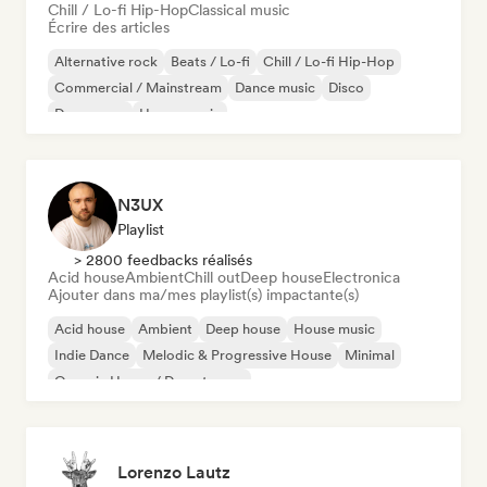
Chill / Lo-fi Hip-Hop
Classical music
Écrire des articles
Alternative rock
Beats / Lo-fi
Chill / Lo-fi Hip-Hop
Commercial / Mainstream
Dance music
Disco
Dream pop
House music
N3UX
Playlist
> 2800 feedbacks réalisés
Acid house
Ambient
Chill out
Deep house
Electronica
Ajouter dans ma/mes playlist(s) impactante(s)
Acid house
Ambient
Deep house
House music
Indie Dance
Melodic & Progressive House
Minimal
Organic House / Downtempo
Lorenzo Lautz