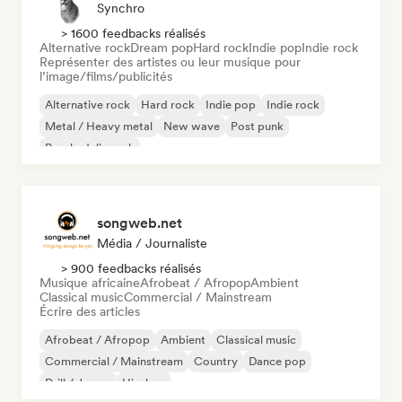
Synchro
> 1600 feedbacks réalisés
Alternative rock
Dream pop
Hard rock
Indie pop
Indie rock
Représenter des artistes ou leur musique pour
l’image/films/publicités
Alternative rock
Hard rock
Indie pop
Indie rock
Metal / Heavy metal
New wave
Post punk
Psychedelic rock
songweb.net
Média / Journaliste
> 900 feedbacks réalisés
Musique africaine
Afrobeat / Afropop
Ambient
Classical music
Commercial / Mainstream
Écrire des articles
Afrobeat / Afropop
Ambient
Classical music
Commercial / Mainstream
Country
Dance pop
Drill / Jersey
Hip-hop