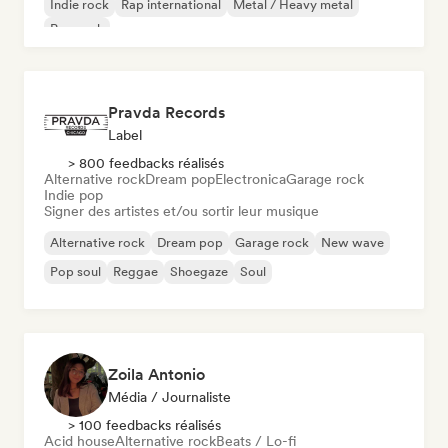
Indie rock
Rap international
Metal / Heavy metal
Pop rock
Pravda Records
Label
> 800 feedbacks réalisés
Alternative rock
Dream pop
Electronica
Garage rock
Indie pop
Signer des artistes et/ou sortir leur musique
Alternative rock
Dream pop
Garage rock
New wave
Pop soul
Reggae
Shoegaze
Soul
Zoila Antonio
Média / Journaliste
> 100 feedbacks réalisés
Acid house
Alternative rock
Beats / Lo-fi