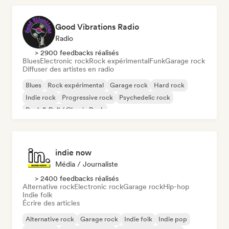
Good Vibrations Radio
Radio
> 2900 feedbacks réalisés
Blues
Electronic rock
Rock expérimental
Funk
Garage rock
Diffuser des artistes en radio
Blues
Rock expérimental
Garage rock
Hard rock
Indie rock
Progressive rock
Psychedelic rock
Rock & Roll / Classic Rock
indie now
Média / Journaliste
> 2400 feedbacks réalisés
Alternative rock
Electronic rock
Garage rock
Hip-hop
Indie folk
Écrire des articles
Alternative rock
Garage rock
Indie folk
Indie pop