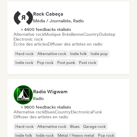
Rock Cabeça
Média / Journaliste, Radio
> 4400 feedbacks réalisés
Alternative rock
Musique Brésilienne
Country
Dubstep
Electronic rock
Écrire des articles
Diffuser des artistes en radio
Hard rock
Alternative rock
Indie folk
Indie pop
Indie rock
Pop rock
Post punk
Post rock
Radio Wigwam
Radio
> 9600 feedbacks réalisés
Alternative rock
Blues
Country
Electronica
Funk
Diffuser des artistes en radio
Hard rock
Alternative rock
Blues
Garage rock
Indie folk
Indie rock
Metal / Heavy metal
Pop rock