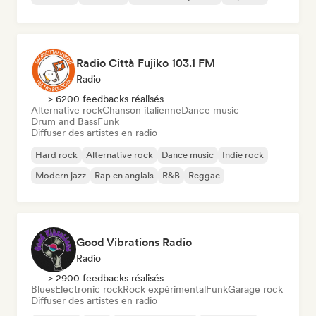
Radio Città Fujiko 103.1 FM
Radio
> 6200 feedbacks réalisés
Alternative rock
Chanson italienne
Dance music
Drum and Bass
Funk
Diffuser des artistes en radio
Hard rock
Alternative rock
Dance music
Indie rock
Modern jazz
Rap en anglais
R&B
Reggae
Good Vibrations Radio
Radio
> 2900 feedbacks réalisés
Blues
Electronic rock
Rock expérimental
Funk
Garage rock
Diffuser des artistes en radio