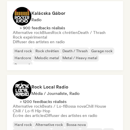
Kalácska Gábor
Radio
> 900 feedbacks réalisés
Alternative rock
Blues
Rock chrétien
Death / Thrash
Rock expérimental
Diffuser des artistes en radio
Hard rock
Rock chrétien
Death / Thrash
Garage rock
Hardcore
Melodic metal
Metal / Heavy metal
Pop punk
Rock Local Radio
Média / Journaliste, Radio
> 1200 feedbacks réalisés
Alternative rock
Beats / Lo-fi
Bossa nova
Chill House
Chill / Lo-fi Hip-Hop
Écrire des articles
Diffuser des artistes en radio
Hard rock
Alternative rock
Bossa nova