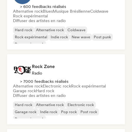
> 600 feedbacks réalisés
Alternative rock
Blues
Musique Brésilienne
Coldwave
Rock expérimental
Diffuser des artistes en radio
Hard rock
Alternative rock
Coldwave
Rock expérimental
Indie rock
New wave
Post punk
Progressive rock
Rock Zone
Radio
> 7000 feedbacks réalisés
Alternative rock
Electronic rock
Rock expérimental
Garage rock
Hard rock
Diffuser des artistes en radio
Hard rock
Alternative rock
Electronic rock
Garage rock
Indie rock
Pop rock
Post rock
Progressive rock