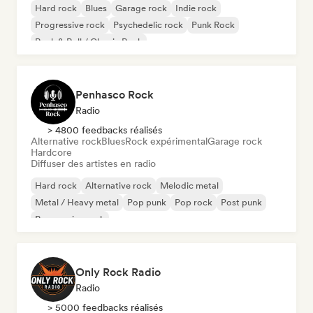
Hard rock
Blues
Garage rock
Indie rock
Progressive rock
Psychedelic rock
Punk Rock
Rock & Roll / Classic Rock
Penhasco Rock
Radio
> 4800 feedbacks réalisés
Alternative rock
Blues
Rock expérimental
Garage rock
Hardcore
Diffuser des artistes en radio
Hard rock
Alternative rock
Melodic metal
Metal / Heavy metal
Pop punk
Pop rock
Post punk
Progressive rock
Only Rock Radio
Radio
> 5000 feedbacks réalisés