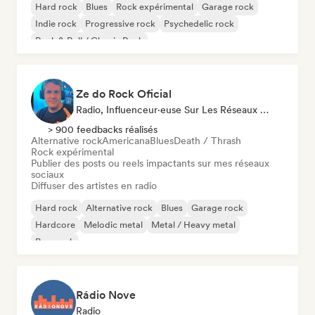
Hard rock
Blues
Rock expérimental
Garage rock
Indie rock
Progressive rock
Psychedelic rock
Rock & Roll / Classic Rock
Ze do Rock Oficial
Radio, Influenceur·euse Sur Les Réseaux Sociaux
> 900 feedbacks réalisés
Alternative rock
Americana
Blues
Death / Thrash
Rock expérimental
Publier des posts ou reels impactants sur mes réseaux
sociaux
Diffuser des artistes en radio
Hard rock
Alternative rock
Blues
Garage rock
Hardcore
Melodic metal
Metal / Heavy metal
Pop punk
Rádio Nove
Radio