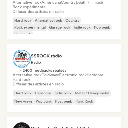
Alternative rock
Americana
Country
Death / Thrash
Rock expérimental
Diffuser des artistes en radio
Hard rock
Alternative rock
Country
Rock expérimental
Garage rock
Indie rock
Pop punk
Post punk
SSROCK rádio
Radio
> 2400 feedbacks réalisés
Alternative rock
Coldwave
Electronic rock
Hardcore
Hard rock
Diffuser des artistes en radio
Hard rock
Hardcore
Indie rock
Metal / Heavy metal
New wave
Pop punk
Post punk
Punk Rock