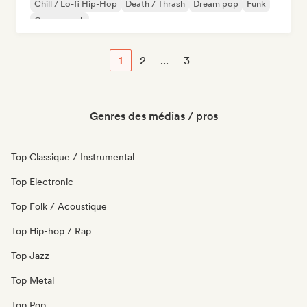
Chill / Lo-fi Hip-Hop
Death / Thrash
Dream pop
Funk
Garage rock
1
2
...
3
Genres des médias / pros
Top Classique / Instrumental
Top Electronic
Top Folk / Acoustique
Top Hip-hop / Rap
Top Jazz
Top Metal
Top Pop