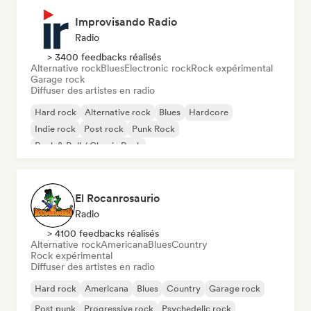
Improvisando Radio
Radio
> 3400 feedbacks réalisés
Alternative rock
Blues
Electronic rock
Rock expérimental
Garage rock
Diffuser des artistes en radio
Hard rock
Alternative rock
Blues
Hardcore
Indie rock
Post rock
Punk Rock
Rock & Roll / Classic Rock
El Rocanrosaurio
Radio
> 4100 feedbacks réalisés
Alternative rock
Americana
Blues
Country
Rock expérimental
Diffuser des artistes en radio
Hard rock
Americana
Blues
Country
Garage rock
Post punk
Progressive rock
Psychedelic rock