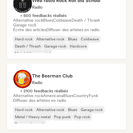
Web rádio Rock Roll old School
Radio
> 600 feedbacks réalisés
Alternative rock
Blues
Coldwave
Death / Thrash
Garage rock
Écrire des articles
Diffuser des artistes en radio
Hard rock
Alternative rock
Blues
Coldwave
Death / Thrash
Garage rock
Hardcore
Metal / Heavy metal
The Beerman Club
Radio
> 2100 feedbacks réalisés
Alternative rock
Americana
Blues
Country
Funk
Diffuser des artistes en radio
Hard rock
Alternative rock
Blues
Garage rock
Metal / Heavy metal
Pop punk
Pop rock
Progressive rock