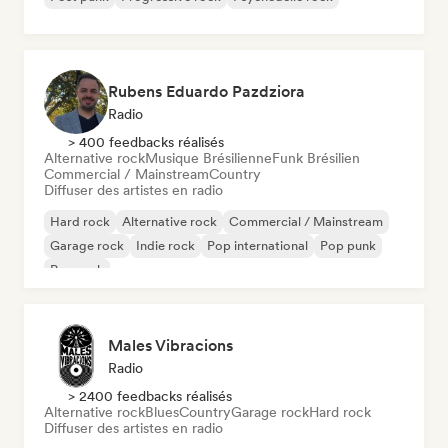
Rubens Eduardo Pazdziora
Radio
> 400 feedbacks réalisés
Alternative rock
Musique Brésilienne
Funk Brésilien
Commercial / Mainstream
Country
Diffuser des artistes en radio
Hard rock
Alternative rock
Commercial / Mainstream
Garage rock
Indie rock
Pop international
Pop punk
Pop rock
Males Vibracions
Radio
> 2400 feedbacks réalisés
Alternative rock
Blues
Country
Garage rock
Hard rock
Diffuser des artistes en radio