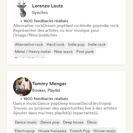
Lorenzo Lautz
Synchro
> 1600 feedbacks réalisés
Alternative rock
Dream pop
Hard rock
Indie pop
Indie rock
Représenter des artistes ou leur musique pour
l’image/films/publicités
Alternative rock
Hard rock
Indie pop
Indie rock
Metal / Heavy metal
New wave
Post punk
Psychedelic rock
Tommy Menger
Booker, Playlist
> 1800 feedbacks réalisés
Dance music
Dance pop
Deep house
Disco
Electropop
Trouver ou proposer des opportunités live à des artistes
Ajouter dans ma/mes playlist(s) impactante(s)
Dance music
Dance pop
Deep house
Disco
Electropop
House française
French Pop
House music