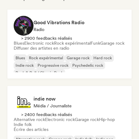
Good Vibrations Radio
Radio
> 2900 feedbacks réalisés
Blues
Electronic rock
Rock expérimental
Funk
Garage rock
Diffuser des artistes en radio
Blues
Rock expérimental
Garage rock
Hard rock
Indie rock
Progressive rock
Psychedelic rock
Rock & Roll / Classic Rock
indie now
Média / Journaliste
> 2400 feedbacks réalisés
Alternative rock
Electronic rock
Garage rock
Hip-hop
Indie folk
Écrire des articles