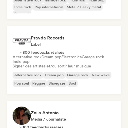
Alternative rock
Garage rock
Indie folk
Indie pop
Indie rock
Rap international
Metal / Heavy metal
Pop rock
Pravda Records
Label
> 800 feedbacks réalisés
Alternative rock
Dream pop
Electronica
Garage rock
Indie pop
Signer des artistes et/ou sortir leur musique
Alternative rock
Dream pop
Garage rock
New wave
Pop soul
Reggae
Shoegaze
Soul
Zoila Antonio
Média / Journaliste
> 100 feedbacks réalisés