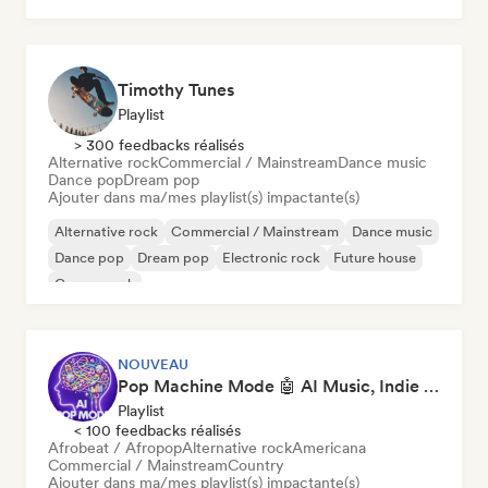
Timothy Tunes
Playlist
> 300 feedbacks réalisés
Alternative rock
Commercial / Mainstream
Dance music
Dance pop
Dream pop
Ajouter dans ma/mes playlist(s) impactante(s)
Alternative rock
Commercial / Mainstream
Dance music
Dance pop
Dream pop
Electronic rock
Future house
Garage rock
NOUVEAU
Pop Machine Mode 🤖 AI Music, Indie Pop & Dream Pop
Playlist
< 100 feedbacks réalisés
Afrobeat / Afropop
Alternative rock
Americana
Commercial / Mainstream
Country
Ajouter dans ma/mes playlist(s) impactante(s)