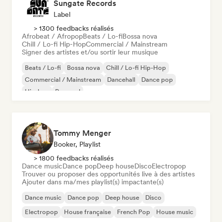
Sungate Records
Label
> 1300 feedbacks réalisés
Afrobeat / Afropop
Beats / Lo-fi
Bossa nova
Chill / Lo-fi Hip-Hop
Commercial / Mainstream
Signer des artistes et/ou sortir leur musique
Beats / Lo-fi
Bossa nova
Chill / Lo-fi Hip-Hop
Commercial / Mainstream
Dancehall
Dance pop
Hip-hop
Pop soul
Tommy Menger
Booker, Playlist
> 1800 feedbacks réalisés
Dance music
Dance pop
Deep house
Disco
Electropop
Trouver ou proposer des opportunités live à des artistes
Ajouter dans ma/mes playlist(s) impactante(s)
Dance music
Dance pop
Deep house
Disco
Electropop
House française
French Pop
House music