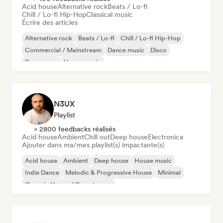
Acid house
Alternative rock
Beats / Lo-fi
Chill / Lo-fi Hip-Hop
Classical music
Écrire des articles
Alternative rock
Beats / Lo-fi
Chill / Lo-fi Hip-Hop
Commercial / Mainstream
Dance music
Disco
Dream pop
House music
N3UX
Playlist
> 2800 feedbacks réalisés
Acid house
Ambient
Chill out
Deep house
Electronica
Ajouter dans ma/mes playlist(s) impactante(s)
Acid house
Ambient
Deep house
House music
Indie Dance
Melodic & Progressive House
Minimal
Organic House / Downtempo