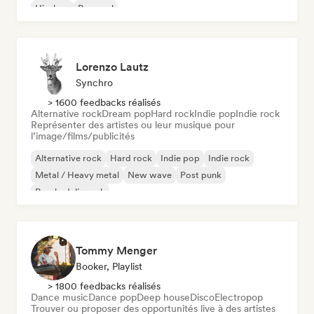
Hip-hop
Pop soul
Lorenzo Lautz
Synchro
> 1600 feedbacks réalisés
Alternative rock
Dream pop
Hard rock
Indie pop
Indie rock
Représenter des artistes ou leur musique pour
l’image/films/publicités
Alternative rock
Hard rock
Indie pop
Indie rock
Metal / Heavy metal
New wave
Post punk
Psychedelic rock
Tommy Menger
Booker, Playlist
> 1800 feedbacks réalisés
Dance music
Dance pop
Deep house
Disco
Electropop
Trouver ou proposer des opportunités live à des artistes