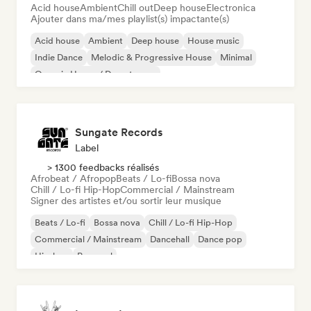
Acid house
Ambient
Chill out
Deep house
Electronica
Ajouter dans ma/mes playlist(s) impactante(s)
Acid house
Ambient
Deep house
House music
Indie Dance
Melodic & Progressive House
Minimal
Organic House / Downtempo
Sungate Records
Label
> 1300 feedbacks réalisés
Afrobeat / Afropop
Beats / Lo-fi
Bossa nova
Chill / Lo-fi Hip-Hop
Commercial / Mainstream
Signer des artistes et/ou sortir leur musique
Beats / Lo-fi
Bossa nova
Chill / Lo-fi Hip-Hop
Commercial / Mainstream
Dancehall
Dance pop
Hip-hop
Pop soul