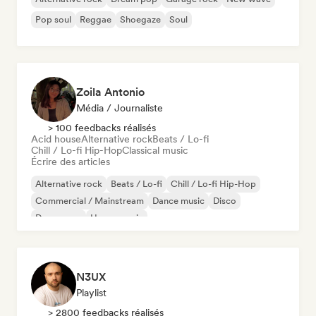
Pop soul
Reggae
Shoegaze
Soul
Zoila Antonio
Média / Journaliste
> 100 feedbacks réalisés
Acid house
Alternative rock
Beats / Lo-fi
Chill / Lo-fi Hip-Hop
Classical music
Écrire des articles
Alternative rock
Beats / Lo-fi
Chill / Lo-fi Hip-Hop
Commercial / Mainstream
Dance music
Disco
Dream pop
House music
N3UX
Playlist
> 2800 feedbacks réalisés