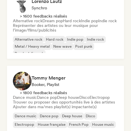
Lorenzo Lautz
Synchro
> 1600 feedbacks réalisés
Alternative rock
Dream pop
Hard rock
Indie pop
Indie rock
Représenter des artistes ou leur musique pour
l’image/films/publicités
Alternative rock
Hard rock
Indie pop
Indie rock
Metal / Heavy metal
New wave
Post punk
Psychedelic rock
Tommy Menger
Booker, Playlist
> 1800 feedbacks réalisés
Dance music
Dance pop
Deep house
Disco
Electropop
Trouver ou proposer des opportunités live à des artistes
Ajouter dans ma/mes playlist(s) impactante(s)
Dance music
Dance pop
Deep house
Disco
Electropop
House française
French Pop
House music