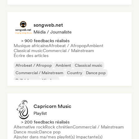
songweb.net
Média / Journaliste
> 900 feedbacks réalisés
Musique africaine
Afrobeat / Afropop
Ambient
Classical music
Commercial / Mainstream
Écrire des articles
Afrobeat / Afropop
Ambient
Classical music
Commercial / Mainstream
Country
Dance pop
Drill / Jersey
Hip-hop
Capricorn Music
Playlist
> 200 feedbacks réalisés
Alternative rock
Rock chrétien
Commercial / Mainstream
Dance music
Dance pop
Ajouter dans ma/mes playlist(s) impactante(s)