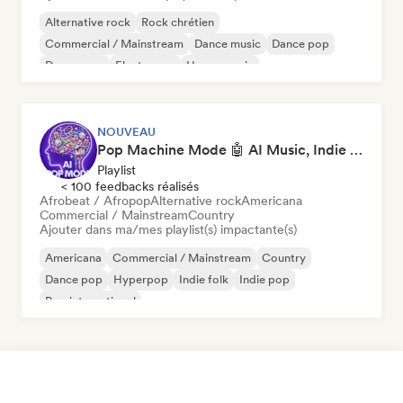
Alternative rock
Rock chrétien
Commercial / Mainstream
Dance music
Dance pop
Dream pop
Electropop
House music
NOUVEAU
Pop Machine Mode 🤖 AI Music, Indie Pop & Dream Pop
Playlist
< 100 feedbacks réalisés
Afrobeat / Afropop
Alternative rock
Americana
Commercial / Mainstream
Country
Ajouter dans ma/mes playlist(s) impactante(s)
Americana
Commercial / Mainstream
Country
Dance pop
Hyperpop
Indie folk
Indie pop
Pop international