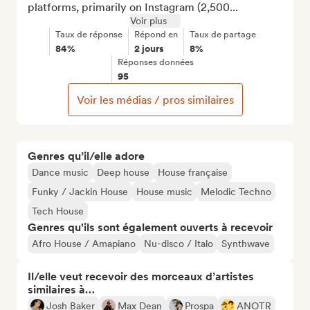
platforms, primarily on Instagram (2,500...
Voir plus
Taux de réponse
Répond en
Taux de partage
84%
2 jours
8%
Réponses données
95
Voir les médias / pros similaires
Genres qu’il/elle adore
Dance music
Deep house
House française
Funky / Jackin House
House music
Melodic Techno
Tech House
Genres qu'ils sont également ouverts à recevoir
Afro House / Amapiano
Nu-disco / Italo
Synthwave
Il/elle veut recevoir des morceaux d’artistes
similaires à…
Josh Baker
Max Dean
Prospa
ANOTR