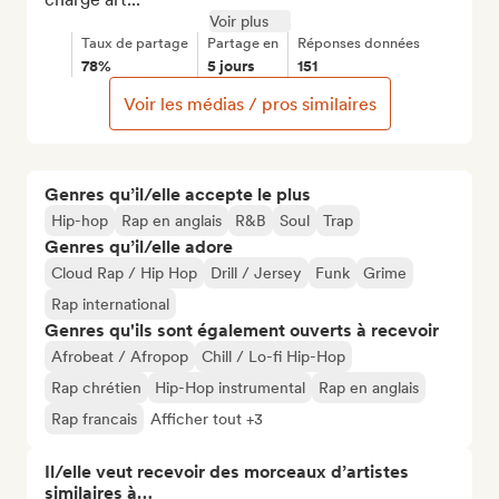
Voir plus
Taux de partage
Partage en
Réponses données
78%
5 jours
151
Voir les médias / pros similaires
Genres qu’il/elle accepte le plus
Hip-hop
Rap en anglais
R&B
Soul
Trap
Genres qu’il/elle adore
Cloud Rap / Hip Hop
Drill / Jersey
Funk
Grime
Rap international
Genres qu'ils sont également ouverts à recevoir
Afrobeat / Afropop
Chill / Lo-fi Hip-Hop
Rap chrétien
Hip-Hop instrumental
Rap en anglais
Rap francais
Afficher tout +3
Il/elle veut recevoir des morceaux d’artistes
similaires à…