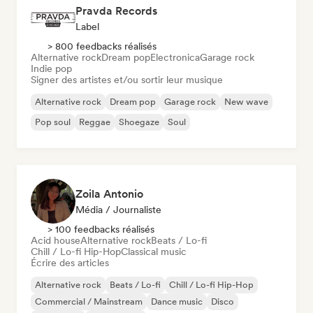
Pravda Records
Label
> 800 feedbacks réalisés
Alternative rock
Dream pop
Electronica
Garage rock
Indie pop
Signer des artistes et/ou sortir leur musique
Alternative rock
Dream pop
Garage rock
New wave
Pop soul
Reggae
Shoegaze
Soul
Zoila Antonio
Média / Journaliste
> 100 feedbacks réalisés
Acid house
Alternative rock
Beats / Lo-fi
Chill / Lo-fi Hip-Hop
Classical music
Écrire des articles
Alternative rock
Beats / Lo-fi
Chill / Lo-fi Hip-Hop
Commercial / Mainstream
Dance music
Disco