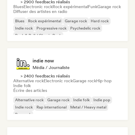
> 2900 feedbacks réalisés
Blues
Electronic rock
Rock expérimental
Funk
Garage rock
Diffuser des artistes en radio
Blues
Rock expérimental
Garage rock
Hard rock
Indie rock
Progressive rock
Psychedelic rock
Rock & Roll / Classic Rock
indie now
Média / Journaliste
> 2400 feedbacks réalisés
Alternative rock
Electronic rock
Garage rock
Hip-hop
Indie folk
Écrire des articles
Alternative rock
Garage rock
Indie folk
Indie pop
Indie rock
Rap international
Metal / Heavy metal
Pop rock