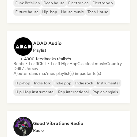
Funk Brésilien
Deep house
Electronica
Electropop
Future house
Hip-hop
House music
Tech House
ADAD Audio
Playlist
> 4900 feedbacks réalisés
Beats / Lo-fi
Chill / Lo-fi Hip-Hop
Classical music
Country
Drill / Jersey
Ajouter dans ma/mes playlist(s) impactante(s)
Hip-hop
Indie folk
Indie pop
Indie rock
Instrumental
Hip-Hop instrumental
Rap international
Rap en anglais
Good Vibrations Radio
Radio