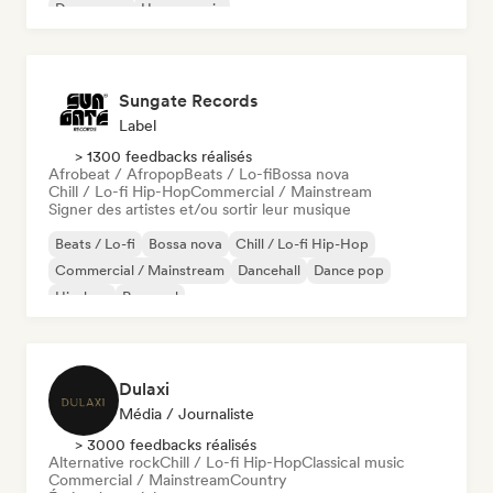
Dream pop
House music
Sungate Records
Label
> 1300 feedbacks réalisés
Afrobeat / Afropop
Beats / Lo-fi
Bossa nova
Chill / Lo-fi Hip-Hop
Commercial / Mainstream
Signer des artistes et/ou sortir leur musique
Beats / Lo-fi
Bossa nova
Chill / Lo-fi Hip-Hop
Commercial / Mainstream
Dancehall
Dance pop
Hip-hop
Pop soul
Dulaxi
Média / Journaliste
> 3000 feedbacks réalisés
Alternative rock
Chill / Lo-fi Hip-Hop
Classical music
Commercial / Mainstream
Country