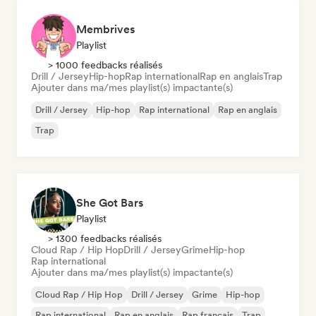
Membrives
Playlist
> 1000 feedbacks réalisés
Drill / Jersey
Hip-hop
Rap international
Rap en anglais
Trap
Ajouter dans ma/mes playlist(s) impactante(s)
Drill / Jersey
Hip-hop
Rap international
Rap en anglais
Trap
She Got Bars
Playlist
> 1300 feedbacks réalisés
Cloud Rap / Hip Hop
Drill / Jersey
Grime
Hip-hop
Rap international
Ajouter dans ma/mes playlist(s) impactante(s)
Cloud Rap / Hip Hop
Drill / Jersey
Grime
Hip-hop
Rap international
Rap en anglais
Rap francais
Trap