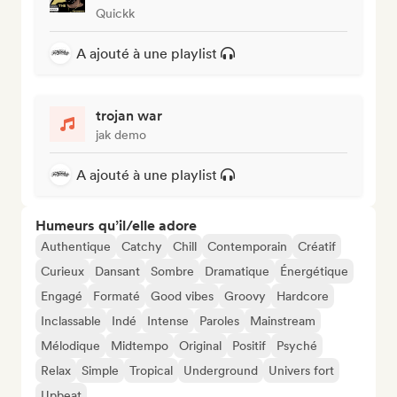
Quickk
A ajouté à une playlist
trojan war
jak demo
A ajouté à une playlist
Humeurs qu’il/elle adore
Authentique
Catchy
Chill
Contemporain
Créatif
Curieux
Dansant
Sombre
Dramatique
Énergétique
Engagé
Formaté
Good vibes
Groovy
Hardcore
Inclassable
Indé
Intense
Paroles
Mainstream
Mélodique
Midtempo
Original
Positif
Psyché
Relax
Simple
Tropical
Underground
Univers fort
Upbeat