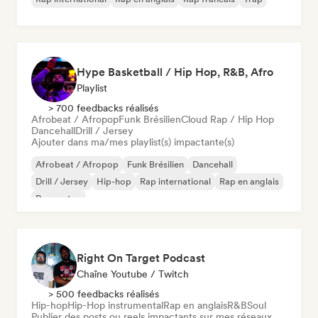
Hype Basketball / Hip Hop, R&B, Afro
Playlist
> 700 feedbacks réalisés
Afrobeat / Afropop
Funk Brésilien
Cloud Rap / Hip Hop
Dancehall
Drill / Jersey
Ajouter dans ma/mes playlist(s) impactante(s)
Afrobeat / Afropop
Funk Brésilien
Dancehall
Drill / Jersey
Hip-hop
Rap international
Rap en anglais
Reggaeton
Right On Target Podcast
Chaîne Youtube / Twitch
> 500 feedbacks réalisés
Hip-hop
Hip-Hop instrumental
Rap en anglais
R&B
Soul
Publier des posts ou reels impactants sur mes réseaux