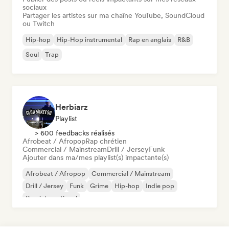
sociaux
Partager les artistes sur ma chaîne YouTube, SoundCloud
ou Twitch
Hip-hop
Hip-Hop instrumental
Rap en anglais
R&B
Soul
Trap
Herbiarz
Playlist
> 600 feedbacks réalisés
Afrobeat / Afropop
Rap chrétien
Commercial / Mainstream
Drill / Jersey
Funk
Ajouter dans ma/mes playlist(s) impactante(s)
Afrobeat / Afropop
Commercial / Mainstream
Drill / Jersey
Funk
Grime
Hip-hop
Indie pop
Pop international