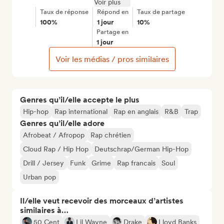
Voir plus
Taux de réponse
Répond en
Taux de partage
100%
1 jour
10%
Partage en
1 jour
Voir les médias / pros similaires
Genres qu’il/elle accepte le plus
Hip-hop
Rap international
Rap en anglais
R&B
Trap
Genres qu’il/elle adore
Afrobeat / Afropop
Rap chrétien
Cloud Rap / Hip Hop
Deutschrap/German Hip-Hop
Drill / Jersey
Funk
Grime
Rap francais
Soul
Urban pop
Il/elle veut recevoir des morceaux d’artistes
similaires à…
50 Cent
Lil Wayne
Drake
Lloyd Banks