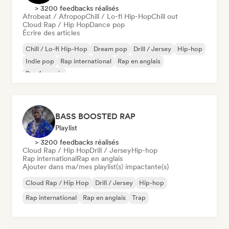
> 3200 feedbacks réalisés
Afrobeat / Afropop
Chill / Lo-fi Hip-Hop
Chill out
Cloud Rap / Hip Hop
Dance pop
Écrire des articles
Chill / Lo-fi Hip-Hop
Dream pop
Drill / Jersey
Hip-hop
Indie pop
Rap international
Rap en anglais
Rap francais
BASS BOOSTED RAP
Playlist
> 3200 feedbacks réalisés
Cloud Rap / Hip Hop
Drill / Jersey
Hip-hop
Rap international
Rap en anglais
Ajouter dans ma/mes playlist(s) impactante(s)
Cloud Rap / Hip Hop
Drill / Jersey
Hip-hop
Rap international
Rap en anglais
Trap