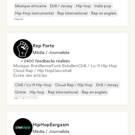
Musique africaine
Drill / Jersey
Hip-hop
Indie pop
Hip-Hop instrumental
Rap international
Rap en anglais
R&B
Rap Forte
Média / Journaliste
> 2400 feedbacks réalisés
Musique Brésilienne
Funk Brésilien
Chill / Lo-fi Hip-Hop
Cloud Rap / Hip Hop
Dancehall
Écrire des articles
Chill / Lo-fi Hip-Hop
Cloud Rap / Hip Hop
Drill / Jersey
Grime
Hip-hop
Rap international
Rap en anglais
Rap francais
HipHopEargasm
Média / Journaliste