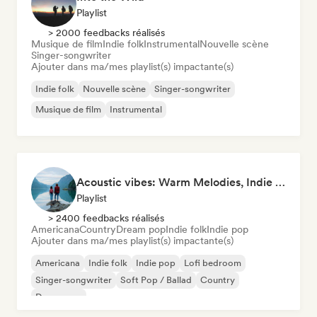
Playlist
> 2000 feedbacks réalisés
Musique de film
Indie folk
Instrumental
Nouvelle scène
Singer-songwriter
Ajouter dans ma/mes playlist(s) impactante(s)
Indie folk
Nouvelle scène
Singer-songwriter
Musique de film
Instrumental
Acoustic vibes: Warm Melodies, Indie Folk & Singer-Songwriter 🏞️
Playlist
> 2400 feedbacks réalisés
Americana
Country
Dream pop
Indie folk
Indie pop
Ajouter dans ma/mes playlist(s) impactante(s)
Americana
Indie folk
Indie pop
Lofi bedroom
Singer-songwriter
Soft Pop / Ballad
Country
Dream pop