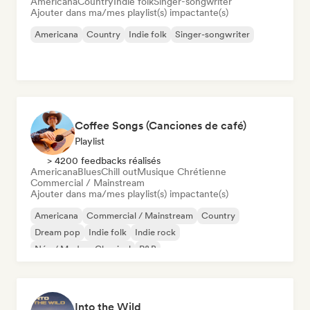
Americana
Country
Indie folk
Singer-songwriter
Ajouter dans ma/mes playlist(s) impactante(s)
Americana
Country
Indie folk
Singer-songwriter
Coffee Songs (Canciones de café)
Playlist
> 4200 feedbacks réalisés
Americana
Blues
Chill out
Musique Chrétienne
Commercial / Mainstream
Ajouter dans ma/mes playlist(s) impactante(s)
Americana
Commercial / Mainstream
Country
Dream pop
Indie folk
Indie rock
Néo / Modern Classical
R&B
Into the Wild