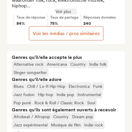
waaronder folk, rock, elektronische muziek, 
hiphop...
Voir plus
Taux de réponse
Taux de partage
Réponses données
84%
75%
240
Voir les médias / pros similaires
Genres qu’il/elle accepte le plus
Alternative rock
Americana
Country
Indie folk
Singer-songwriter
Genres qu’il/elle adore
Blues
Chill / Lo-fi Hip-Hop
Electronica
Funk
Jazz fusion
Hip-hop
Indie pop
Instrumental
Pop punk
Rock & Roll / Classic Rock
Soul
Genres qu'ils sont également ouverts à recevoir
Afrobeat / Afropop
Country
Dream pop
Jazz expérimental
Musique de film
Indie rock