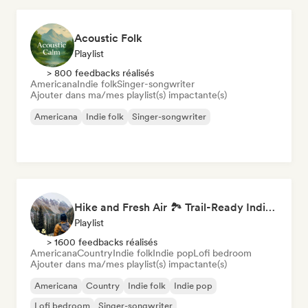
Acoustic Folk
Playlist
> 800 feedbacks réalisés
Americana
Indie folk
Singer-songwriter
Ajouter dans ma/mes playlist(s) impactante(s)
Americana
Indie folk
Singer-songwriter
Hike and Fresh Air 🏞️ Trail-Ready Indie Folk & Acoustic
Playlist
> 1600 feedbacks réalisés
Americana
Country
Indie folk
Indie pop
Lofi bedroom
Ajouter dans ma/mes playlist(s) impactante(s)
Americana
Country
Indie folk
Indie pop
Lofi bedroom
Singer-songwriter