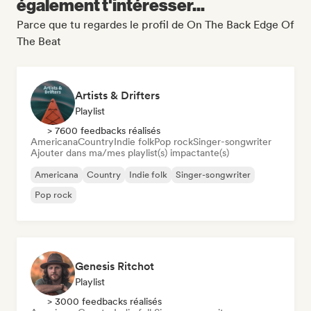
également t'intéresser...
Parce que tu regardes le profil de On The Back Edge Of
The Beat
Artists & Drifters
Playlist
> 7600 feedbacks réalisés
Americana
Country
Indie folk
Pop rock
Singer-songwriter
Ajouter dans ma/mes playlist(s) impactante(s)
Americana
Country
Indie folk
Singer-songwriter
Pop rock
Genesis Ritchot
Playlist
> 3000 feedbacks réalisés