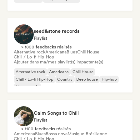
seed&stone records
Playlist
> 1800 feedbacks réalisés
Alternative rock
Americana
Blues
Chill House
Chill / Lo-fi Hip-Hop
Ajouter dans ma/mes playlist(s) impactante(s)
Alternative rock
Americana
Chill House
Chill / Lo-fi Hip-Hop
Country
Deep house
Hip-hop
House music
Calm Songs to Chill
Playlist
> 1100 feedbacks réalisés
Americana
Blues
Bossa nova
Musique Brésilienne
Chill / Lo-fi Hip-Hop