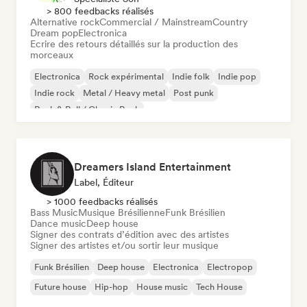
> 800 feedbacks réalisés
Alternative rock
Commercial / Mainstream
Country
Dream pop
Electronica
Ecrire des retours détaillés sur la production des
morceaux
Electronica
Rock expérimental
Indie folk
Indie pop
Indie rock
Metal / Heavy metal
Post punk
Rock & Roll / Classic Rock
Dreamers Island Entertainment
Label, Éditeur
> 1000 feedbacks réalisés
Bass Music
Musique Brésilienne
Funk Brésilien
Dance music
Deep house
Signer des contrats d’édition avec des artistes
Signer des artistes et/ou sortir leur musique
Funk Brésilien
Deep house
Electronica
Electropop
Future house
Hip-hop
House music
Tech House