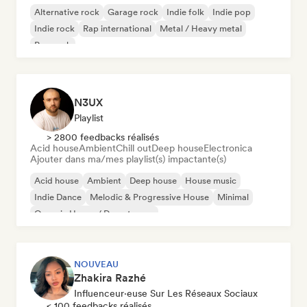
Alternative rock
Garage rock
Indie folk
Indie pop
Indie rock
Rap international
Metal / Heavy metal
Pop rock
N3UX
Playlist
> 2800 feedbacks réalisés
Acid house
Ambient
Chill out
Deep house
Electronica
Ajouter dans ma/mes playlist(s) impactante(s)
Acid house
Ambient
Deep house
House music
Indie Dance
Melodic & Progressive House
Minimal
Organic House / Downtempo
NOUVEAU
Zhakira Razhé
Influenceur·euse Sur Les Réseaux Sociaux
< 100 feedbacks réalisés