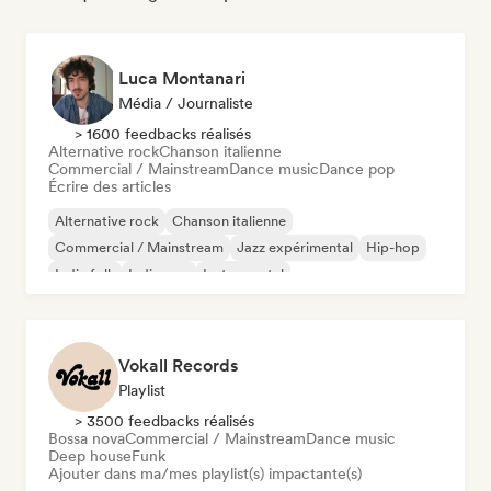
Luca Montanari
Média / Journaliste
> 1600 feedbacks réalisés
Alternative rock
Chanson italienne
Commercial / Mainstream
Dance music
Dance pop
Écrire des articles
Alternative rock
Chanson italienne
Commercial / Mainstream
Jazz expérimental
Hip-hop
Indie folk
Indie pop
Instrumental
Vokall Records
Playlist
> 3500 feedbacks réalisés
Bossa nova
Commercial / Mainstream
Dance music
Deep house
Funk
Ajouter dans ma/mes playlist(s) impactante(s)