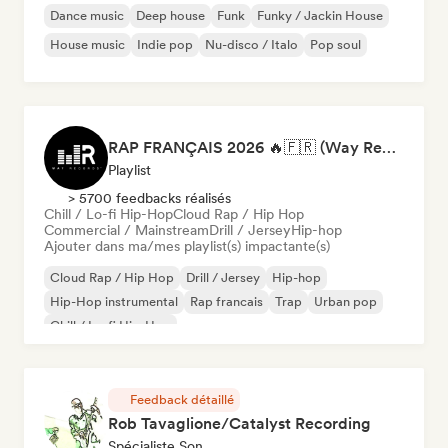
Dance music
Deep house
Funk
Funky / Jackin House
House music
Indie pop
Nu-disco / Italo
Pop soul
RAP FRANÇAIS 2026 🔥🇫🇷 (Way Records)
Playlist
> 5700 feedbacks réalisés
Chill / Lo-fi Hip-Hop
Cloud Rap / Hip Hop
Commercial / Mainstream
Drill / Jersey
Hip-hop
Ajouter dans ma/mes playlist(s) impactante(s)
Cloud Rap / Hip Hop
Drill / Jersey
Hip-hop
Hip-Hop instrumental
Rap francais
Trap
Urban pop
Chill / Lo-fi Hip-Hop
Feedback détaillé
Rob Tavaglione/Catalyst Recording
Spécialiste Son