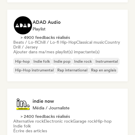
ADAD Audio
Playlist
> 4900 feedbacks réalisés
Beats / Lo-fi
Chill / Lo-fi Hip-Hop
Classical music
Country
Drill / Jersey
Ajouter dans ma/mes playlist(s) impactante(s)
Hip-hop
Indie folk
Indie pop
Indie rock
Instrumental
Hip-Hop instrumental
Rap international
Rap en anglais
indie now
Média / Journaliste
> 2400 feedbacks réalisés
Alternative rock
Electronic rock
Garage rock
Hip-hop
Indie folk
Écrire des articles