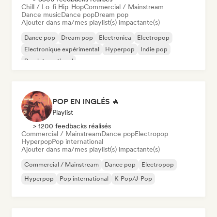
Chill / Lo-fi Hip-Hop
Commercial / Mainstream
Dance music
Dance pop
Dream pop
Ajouter dans ma/mes playlist(s) impactante(s)
Dance pop
Dream pop
Electronica
Electropop
Electronique expérimental
Hyperpop
Indie pop
Pop international
POP EN INGLÉS 🔥
Playlist
> 1200 feedbacks réalisés
Commercial / Mainstream
Dance pop
Electropop
Hyperpop
Pop international
Ajouter dans ma/mes playlist(s) impactante(s)
Commercial / Mainstream
Dance pop
Electropop
Hyperpop
Pop international
K-Pop/J-Pop