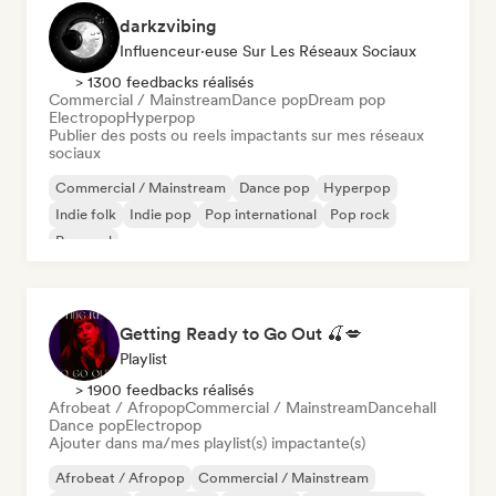
darkzvibing
Influenceur·euse Sur Les Réseaux Sociaux
> 1300 feedbacks réalisés
Commercial / Mainstream
Dance pop
Dream pop
Electropop
Hyperpop
Publier des posts ou reels impactants sur mes réseaux
sociaux
Commercial / Mainstream
Dance pop
Hyperpop
Indie folk
Indie pop
Pop international
Pop rock
Pop soul
Getting Ready to Go Out 🍒💋
Playlist
> 1900 feedbacks réalisés
Afrobeat / Afropop
Commercial / Mainstream
Dancehall
Dance pop
Electropop
Ajouter dans ma/mes playlist(s) impactante(s)
Afrobeat / Afropop
Commercial / Mainstream