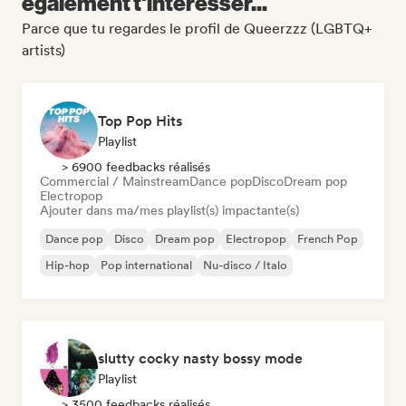
également t'intéresser...
Parce que tu regardes le profil de Queerzzz (LGBTQ+
artists)
Top Pop Hits
Playlist
> 6900 feedbacks réalisés
Commercial / Mainstream
Dance pop
Disco
Dream pop
Electropop
Ajouter dans ma/mes playlist(s) impactante(s)
Dance pop
Disco
Dream pop
Electropop
French Pop
Hip-hop
Pop international
Nu-disco / Italo
slutty cocky nasty bossy mode
Playlist
> 3500 feedbacks réalisés