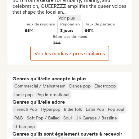
Born from a desire for visibility, sharing, and 
celebration, QUEERZZZ amplifies the queer voices 
that shape the local an...
Voir plus
Taux de réponse
Répond en
Taux de partage
95%
3 jours
95%
Réponses données
344
Voir les médias / pros similaires
Genres qu’il/elle accepte le plus
Commercial / Mainstream
Dance pop
Electropop
Indie pop
Pop international
Genres qu’il/elle adore
French Pop
Hyperpop
Indie folk
Latin Pop
Pop soul
R&B
Soft Pop / Ballad
Soul
UK Garage / Bassline
Urban pop
Genres qu'ils sont également ouverts à recevoir