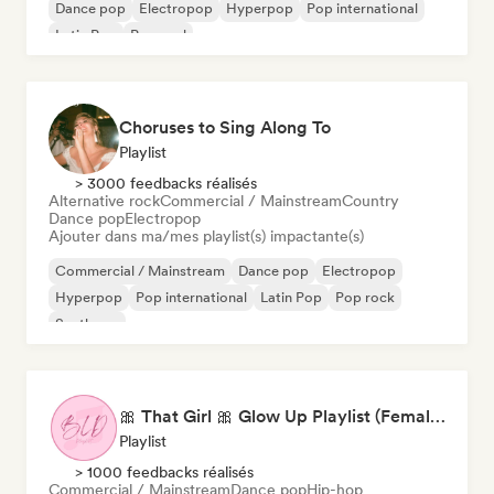
Dance pop
Electropop
Hyperpop
Pop international
Latin Pop
Pop soul
Choruses to Sing Along To
Playlist
> 3000 feedbacks réalisés
Alternative rock
Commercial / Mainstream
Country
Dance pop
Electropop
Ajouter dans ma/mes playlist(s) impactante(s)
Commercial / Mainstream
Dance pop
Electropop
Hyperpop
Pop international
Latin Pop
Pop rock
Synthpop
🎀 That Girl 🎀 Glow Up Playlist (Female Artists)
Playlist
> 1000 feedbacks réalisés
Commercial / Mainstream
Dance pop
Hip-hop