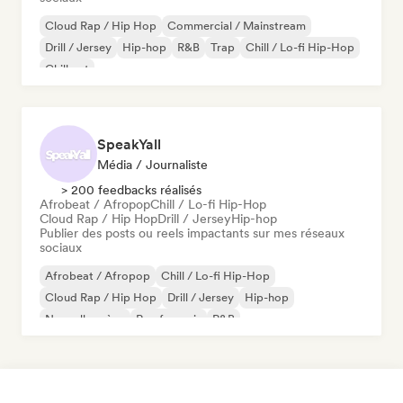
Cloud Rap / Hip Hop
Commercial / Mainstream
Drill / Jersey
Hip-hop
R&B
Trap
Chill / Lo-fi Hip-Hop
Chill out
SpeakYall
Média / Journaliste
> 200 feedbacks réalisés
Afrobeat / Afropop
Chill / Lo-fi Hip-Hop
Cloud Rap / Hip Hop
Drill / Jersey
Hip-hop
Publier des posts ou reels impactants sur mes réseaux
sociaux
Afrobeat / Afropop
Chill / Lo-fi Hip-Hop
Cloud Rap / Hip Hop
Drill / Jersey
Hip-hop
Nouvelle scène
Rap francais
R&B