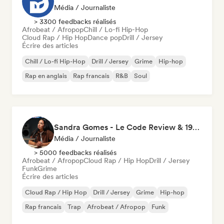
Média / Journaliste
> 3300 feedbacks réalisés
Afrobeat / Afropop
Chill / Lo-fi Hip-Hop
Cloud Rap / Hip Hop
Dance pop
Drill / Jersey
Écrire des articles
Chill / Lo-fi Hip-Hop
Drill / Jersey
Grime
Hip-hop
Rap en anglais
Rap francais
R&B
Soul
Sandra Gomes - Le Code Review & 1993initiales
Média / Journaliste
> 5000 feedbacks réalisés
Afrobeat / Afropop
Cloud Rap / Hip Hop
Drill / Jersey
Funk
Grime
Écrire des articles
Cloud Rap / Hip Hop
Drill / Jersey
Grime
Hip-hop
Rap francais
Trap
Afrobeat / Afropop
Funk