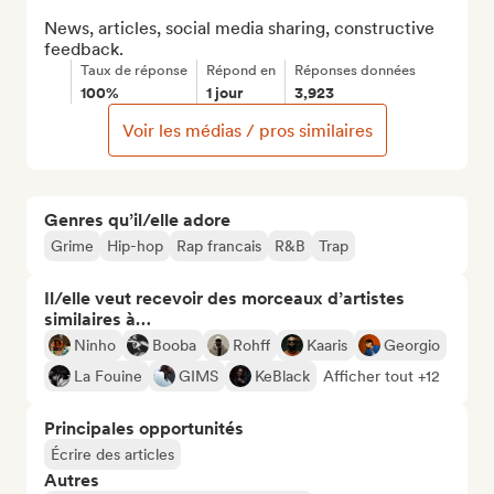
News, articles, social media sharing, constructive 
feedback.
Taux de réponse
Répond en
Réponses données
100%
1 jour
3,923
Voir les médias / pros similaires
Genres qu’il/elle adore
Grime
Hip-hop
Rap francais
R&B
Trap
Il/elle veut recevoir des morceaux d’artistes
similaires à…
Ninho
Booba
Rohff
Kaaris
Georgio
La Fouine
GIMS
KeBlack
Afficher tout +12
Principales opportunités
Écrire des articles
Autres