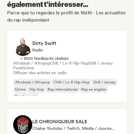
également t'intéresser...
Parce que tu regardes le profil de 16x16 - Les actualités
du rap indépendant
Dirty Swift
Radio
> 9100 feedbacks réalisés
Afrobeat / Afropop
Chill / Lo-fi Hip-Hop
Drill / Jersey
Funk
Grime
Diffuser des artistes en radio
Afrobeat / Afropop
Chill / Lo-fi Hip-Hop
Drill / Jersey
Grime
Hip-hop
Rap international
Rap en anglais
Rap francais
LE CHRONIQUEUR SALE
Chaîne Youtube / Twitch, Média / Journaliste, Influenceur·euse Sur Les Réseaux Sociaux