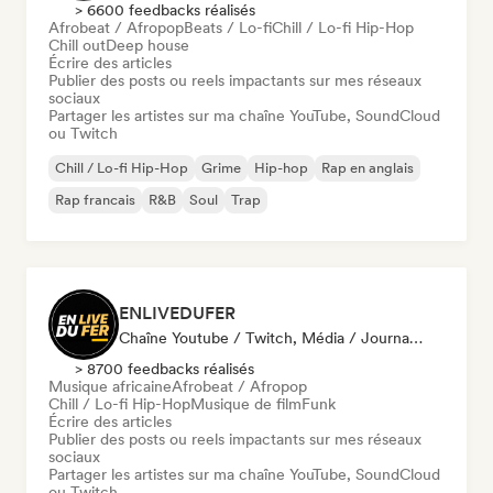
> 6600 feedbacks réalisés
Afrobeat / Afropop
Beats / Lo-fi
Chill / Lo-fi Hip-Hop
Chill out
Deep house
Écrire des articles
Publier des posts ou reels impactants sur mes réseaux
sociaux
Partager les artistes sur ma chaîne YouTube, SoundCloud
ou Twitch
Chill / Lo-fi Hip-Hop
Grime
Hip-hop
Rap en anglais
Rap francais
R&B
Soul
Trap
ENLIVEDUFER
Chaîne Youtube / Twitch, Média / Journaliste, Influenceur·euse Sur Les Réseaux Sociaux
> 8700 feedbacks réalisés
Musique africaine
Afrobeat / Afropop
Chill / Lo-fi Hip-Hop
Musique de film
Funk
Écrire des articles
Publier des posts ou reels impactants sur mes réseaux
sociaux
Partager les artistes sur ma chaîne YouTube, SoundCloud
ou Twitch