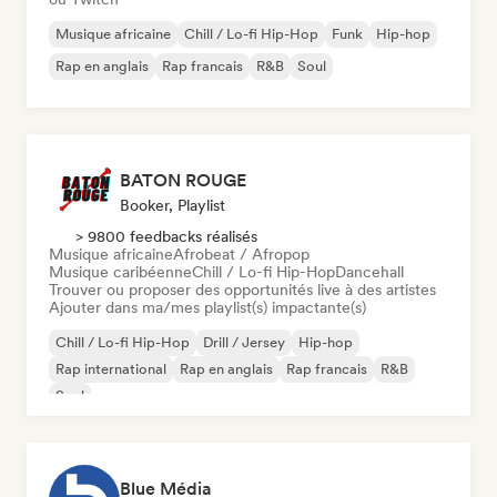
Musique africaine
Chill / Lo-fi Hip-Hop
Funk
Hip-hop
Rap en anglais
Rap francais
R&B
Soul
BATON ROUGE
Booker, Playlist
> 9800 feedbacks réalisés
Musique africaine
Afrobeat / Afropop
Musique caribéenne
Chill / Lo-fi Hip-Hop
Dancehall
Trouver ou proposer des opportunités live à des artistes
Ajouter dans ma/mes playlist(s) impactante(s)
Chill / Lo-fi Hip-Hop
Drill / Jersey
Hip-hop
Rap international
Rap en anglais
Rap francais
R&B
Soul
Blue Média