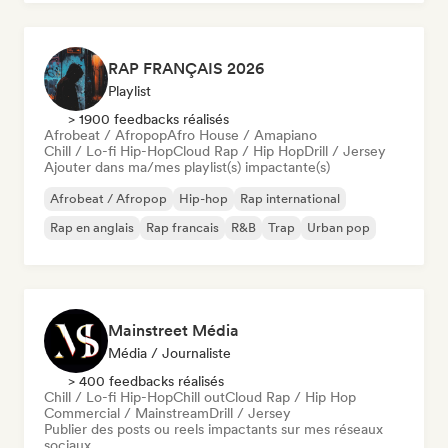
RAP FRANÇAIS 2026
Playlist
> 1900 feedbacks réalisés
Afrobeat / Afropop
Afro House / Amapiano
Chill / Lo-fi Hip-Hop
Cloud Rap / Hip Hop
Drill / Jersey
Ajouter dans ma/mes playlist(s) impactante(s)
Afrobeat / Afropop
Hip-hop
Rap international
Rap en anglais
Rap francais
R&B
Trap
Urban pop
Mainstreet Média
Média / Journaliste
> 400 feedbacks réalisés
Chill / Lo-fi Hip-Hop
Chill out
Cloud Rap / Hip Hop
Commercial / Mainstream
Drill / Jersey
Publier des posts ou reels impactants sur mes réseaux
sociaux