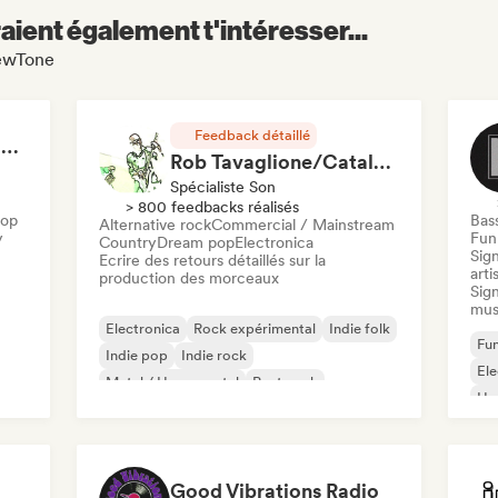
aient également t'intéresser...
NewTone
Feedback détaillé
RAP FRANÇAIS 2026 🔥🇫🇷 (Way Records)
Rob Tavaglione/Catalyst Recording
Spécialiste Son
> 800 feedbacks réalisés
Hop
Bas
Alternative rock
Commercial / Mainstream
y
Funk
Country
Dream pop
Electronica
Sign
Ecrire des retours détaillés sur la
arti
production des morceaux
Sign
mus
Electronica
Rock expérimental
Indie folk
Fun
Indie pop
Indie rock
El
Metal / Heavy metal
Post punk
Ho
Rock & Roll / Classic Rock
Good Vibrations Radio