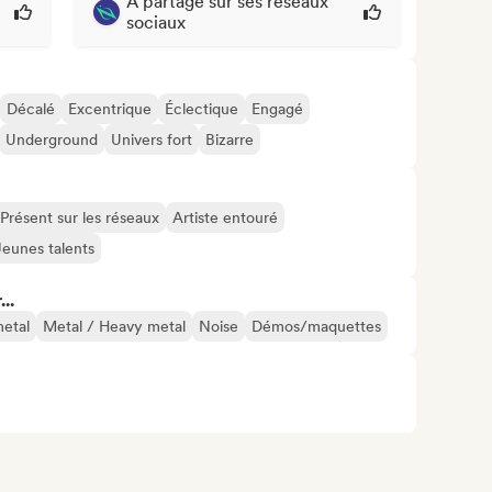
A partagé sur ses réseaux
sociaux
Décalé
Excentrique
Éclectique
Engagé
Underground
Univers fort
Bizarre
Présent sur les réseaux
Artiste entouré
Jeunes talents
..
etal
Metal / Heavy metal
Noise
Démos/maquettes