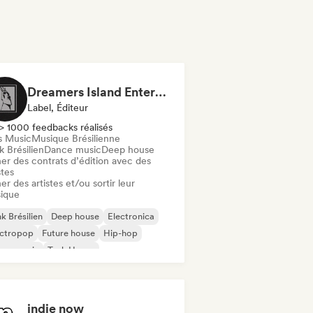
Dreamers Island Entertainment
Label, Éditeur
> 1000 feedbacks réalisés
s Music
Musique Brésilienne
 Brésilien
Dance music
Deep house
er des contrats d’édition avec des
stes
er des artistes et/ou sortir leur
ique
k Brésilien
Deep house
Electronica
ectropop
Future house
Hip-hop
use music
Tech House
indie now