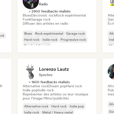
Radio
> 2900 feedbacks réalisés
Blues
Electronic rock
Rock expérimental
Alte
Funk
Garage rock
Gar
Diffuser des artistes en radio
Écri
Blues
Rock expérimental
Garage rock
Alt
ock
Hard rock
Indie rock
Progressive rock
Ind
Psychedelic rock
Met
Rock & Roll / Classic Rock
Lorenzo Lautz
Synchro
> 1600 feedbacks réalisés
fi
Alternative rock
Dream pop
Hard rock
Afr
Indie pop
Indie rock
Publ
Représenter des artistes ou leur musique
mes
pour l’image/films/publicités
Af
Alternative rock
Hard rock
Indie pop
So
Indie rock
Metal / Heavy metal