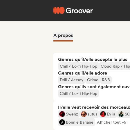
À propos
Genres qu’il/elle accepte le plus
Chill / Lo-fi Hip-Hop
Cloud Rap / Hi
Genres qu’il/elle adore
Drill / Jersey
Grime
R&B
Genres qu'ils sont également ouv
Chill / Lo-fi Hip-Hop
Il/elle veut recevoir des morceaux
Swenz
sutus
Eylia
S
Bonnie Banane
Afficher tout +5