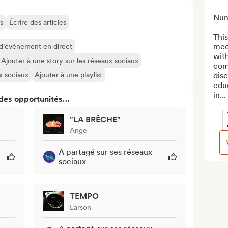
Numb
s
Écrire des articles
This
medi
 d'événement en direct
wit
Ajouter à une story sur les réseaux sociaux
comm
ux sociaux
Ajouter à une playlist
disc
edu
in...
 des opportunités…
"LA BRÊCHE"
Ange
A partagé sur ses réseaux
sociaux
TEMPO
Larson