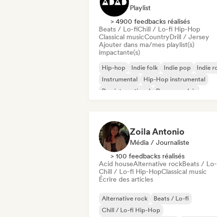
Playlist
> 4900 feedbacks réalisés
Beats / Lo-fi
Chill / Lo-fi Hip-Hop
Classical music
Country
Drill / Jersey
Ajouter dans ma/mes playlist(s)
impactante(s)
Hip-hop
Indie folk
Indie pop
Indie r
Instrumental
Hip-Hop instrumental
Rap international
Rap en anglais
Zoila Antonio
Média / Journaliste
> 100 feedbacks réalisés
Acid house
Alternative rock
Beats / Lo-
Chill / Lo-fi Hip-Hop
Classical music
Écrire des articles
Alternative rock
Beats / Lo-fi
Chill / Lo-fi Hip-Hop