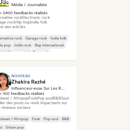
Média / Journaliste
> 2400 feedbacks réalisés
rnative rock
Electronic rock
age rock
Hip-hop
Indie folk
re des articles
ernative rock
Garage rock
Indie folk
ie pop
Indie rock
Rap international
al / Heavy metal
Pop rock
NOUVEAU
Zhakira Razhé
Influenceur·euse Sur Les Réseaux Sociaux
< 100 feedbacks réalisés
obeat / Afropop
Funk
Pop soul
R&B
Soul
ier des posts ou reels impactants sur
 réseaux sociaux
robeat / Afropop
Funk
Pop soul
R&B
ul
Urban pop