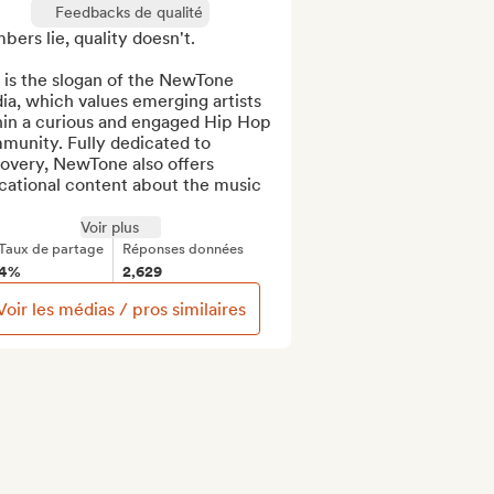
Feedbacks de qualité
ers lie, quality doesn't.

 is the slogan of the NewTone 
a, which values emerging artists 
hin a curious and engaged Hip Hop 
unity. Fully dedicated to 
overy, NewTone also offers 
cational content about the music 
Voir plus
Taux de partage
Réponses données
4%
2,629
Voir les médias / pros similaires