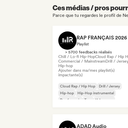
Ces médias / pros pourr
Parce que tu regardes le profil de 
Playlist
> 5700 feedbacks réalisés
Chill / Lo-fi Hip-Hop
Cloud Rap / Hip 
Commercial / Mainstream
Drill / Jerse
Hip-hop
Ajouter dans ma/mes playlist(s)
impactante(s)
Cloud Rap / Hip Hop
Drill / Jersey
Hip-hop
Hip-Hop instrumental
Rap francais
Trap
Urban pop
Chill / Lo-fi Hip-Hop
ADAD Audio