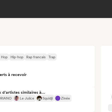
p Hop
Hip-hop
Rap francais
Trap
erts à recevoir
 d’artistes similaires à…
ORIANO
Le Juiice
Squidji
Zinée