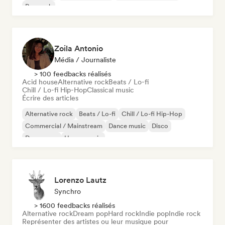
Pop rock
Zoila Antonio
Média / Journaliste
> 100 feedbacks réalisés
Acid house
Alternative rock
Beats / Lo-fi
Chill / Lo-fi Hip-Hop
Classical music
Écrire des articles
Alternative rock
Beats / Lo-fi
Chill / Lo-fi Hip-Hop
Commercial / Mainstream
Dance music
Disco
Dream pop
House music
Lorenzo Lautz
Synchro
> 1600 feedbacks réalisés
Alternative rock
Dream pop
Hard rock
Indie pop
Indie rock
Représenter des artistes ou leur musique pour