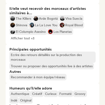
Il/elle veut recevoir des morceaux d’artistes
similaires à…
The Killers
Arde Bogotá
Viva Suecia
Shinova
La La Love You
Royal Blood
El Columpio Asesino
Los Planetas
Afficher tout +3
Principales opportunités
Ecrire des retours détaillés sur la production des
morceaux
Trouver ou proposer des opportunités live à des artistes
Autres
Recommander à mon équipe/réseau
Humeurs qu’il/elle adore
Authentique
Créatif
Curieux
Formaté
Groovy
Indé
Original