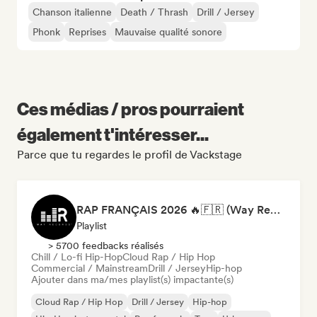
Chanson italienne
Death / Thrash
Drill / Jersey
Phonk
Reprises
Mauvaise qualité sonore
Ces médias / pros pourraient
également t'intéresser...
Parce que tu regardes le profil de Vackstage
RAP FRANÇAIS 2026 🔥🇫🇷 (Way Records)
Playlist
> 5700 feedbacks réalisés
Chill / Lo-fi Hip-Hop
Cloud Rap / Hip Hop
Commercial / Mainstream
Drill / Jersey
Hip-hop
Ajouter dans ma/mes playlist(s) impactante(s)
Cloud Rap / Hip Hop
Drill / Jersey
Hip-hop