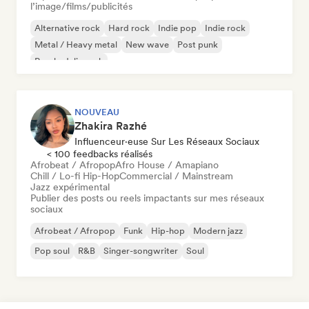
l’image/films/publicités
Alternative rock
Hard rock
Indie pop
Indie rock
Metal / Heavy metal
New wave
Post punk
Psychedelic rock
NOUVEAU
Zhakira Razhé
Influenceur·euse Sur Les Réseaux Sociaux
< 100 feedbacks réalisés
Afrobeat / Afropop
Afro House / Amapiano
Chill / Lo-fi Hip-Hop
Commercial / Mainstream
Jazz expérimental
Publier des posts ou reels impactants sur mes réseaux
sociaux
Afrobeat / Afropop
Funk
Hip-hop
Modern jazz
Pop soul
R&B
Singer-songwriter
Soul