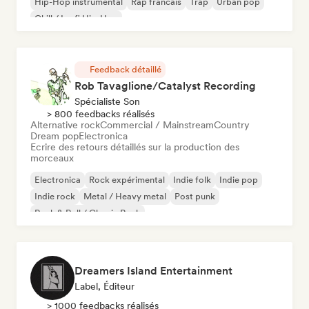
Hip-Hop instrumental
Rap francais
Trap
Urban pop
Chill / Lo-fi Hip-Hop
Feedback détaillé
Rob Tavaglione/Catalyst Recording
Spécialiste Son
> 800 feedbacks réalisés
Alternative rock
Commercial / Mainstream
Country
Dream pop
Electronica
Ecrire des retours détaillés sur la production des
morceaux
Electronica
Rock expérimental
Indie folk
Indie pop
Indie rock
Metal / Heavy metal
Post punk
Rock & Roll / Classic Rock
Dreamers Island Entertainment
Label, Éditeur
> 1000 feedbacks réalisés