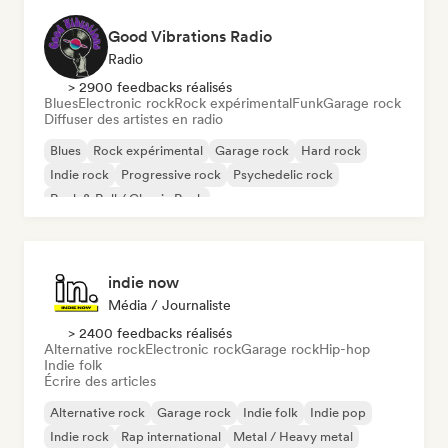
Good Vibrations Radio
Radio
> 2900 feedbacks réalisés
Blues
Electronic rock
Rock expérimental
Funk
Garage rock
Diffuser des artistes en radio
Blues
Rock expérimental
Garage rock
Hard rock
Indie rock
Progressive rock
Psychedelic rock
Rock & Roll / Classic Rock
indie now
Média / Journaliste
> 2400 feedbacks réalisés
Alternative rock
Electronic rock
Garage rock
Hip-hop
Indie folk
Écrire des articles
Alternative rock
Garage rock
Indie folk
Indie pop
Indie rock
Rap international
Metal / Heavy metal