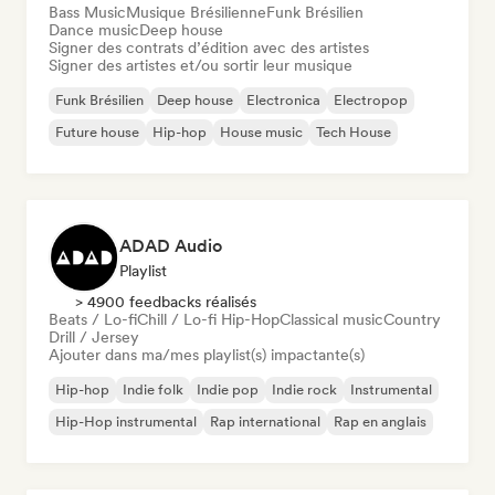
Bass Music
Musique Brésilienne
Funk Brésilien
Dance music
Deep house
Signer des contrats d’édition avec des artistes
Signer des artistes et/ou sortir leur musique
Funk Brésilien
Deep house
Electronica
Electropop
Future house
Hip-hop
House music
Tech House
ADAD Audio
Playlist
> 4900 feedbacks réalisés
Beats / Lo-fi
Chill / Lo-fi Hip-Hop
Classical music
Country
Drill / Jersey
Ajouter dans ma/mes playlist(s) impactante(s)
Hip-hop
Indie folk
Indie pop
Indie rock
Instrumental
Hip-Hop instrumental
Rap international
Rap en anglais