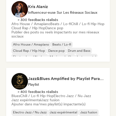
Kris Alaniz
Influenceur·euse Sur Les Réseaux Sociaux
> 300 feedbacks réalisés
Afro House / Amapiano
Beats / Lo-fi
Chill / Lo-fi Hip-Hop
Cloud Rap / Hip Hop
Dance pop
Publier des posts ou reels impactants sur mes réseaux
sociaux
Afro House / Amapiano
Beats / Lo-fi
Cloud Rap / Hip Hop
Dance pop
Drum and Bass
Electro Jazz / Nu Jazz
Musique de film
Instrumental
Jazz&Blues Amplified by Playlist Paradise
Playlist
> 400 feedbacks réalisés
Blues
Chill / Lo-fi Hip-Hop
Electro Jazz / Nu Jazz
Jazz expérimental
Jazz fusion
Ajouter dans ma/mes playlist(s) impactante(s)
Electro Jazz / Nu Jazz
Jazz expérimental
Jazz fusion