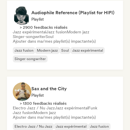
Audiophile Reference (Playlist for HIFI)
Playlist
> 2900 feedbacks réalisés
Jazz expérimental
Jazz fusion
Modern jazz
Singer-songwriter
Soul
Ajouter dans ma/mes playlist(s) impactante(s)
Jazz fusion
Modern jazz
Soul
Jazz expérimental
Singer-songwriter
Sax and the City
Playlist
> 1300 feedbacks réalisés
Electro Jazz / Nu Jazz
Jazz expérimental
Funk
Jazz fusion
Modern jazz
Ajouter dans ma/mes playlist(s) impactante(s)
Electro Jazz / Nu Jazz
Jazz expérimental
Jazz fusion