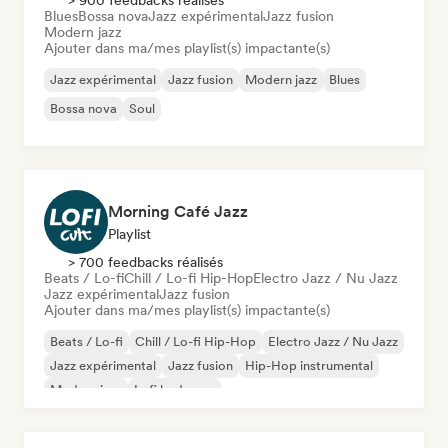
> 900 feedbacks réalisés
Blues
Bossa nova
Jazz expérimental
Jazz fusion
Modern jazz
Ajouter dans ma/mes playlist(s) impactante(s)
Jazz expérimental
Jazz fusion
Modern jazz
Blues
Bossa nova
Soul
Morning Café Jazz
Playlist
> 700 feedbacks réalisés
Beats / Lo-fi
Chill / Lo-fi Hip-Hop
Electro Jazz / Nu Jazz
Jazz expérimental
Jazz fusion
Ajouter dans ma/mes playlist(s) impactante(s)
Beats / Lo-fi
Chill / Lo-fi Hip-Hop
Electro Jazz / Nu Jazz
Jazz expérimental
Jazz fusion
Hip-Hop instrumental
Modern jazz
Lofi bedroom