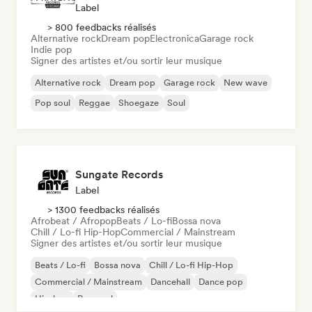
Label
> 800 feedbacks réalisés
Alternative rock
Dream pop
Electronica
Garage rock
Indie pop
Signer des artistes et/ou sortir leur musique
Alternative rock
Dream pop
Garage rock
New wave
Pop soul
Reggae
Shoegaze
Soul
Sungate Records
Label
> 1300 feedbacks réalisés
Afrobeat / Afropop
Beats / Lo-fi
Bossa nova
Chill / Lo-fi Hip-Hop
Commercial / Mainstream
Signer des artistes et/ou sortir leur musique
Beats / Lo-fi
Bossa nova
Chill / Lo-fi Hip-Hop
Commercial / Mainstream
Dancehall
Dance pop
Hip-hop
Pop soul