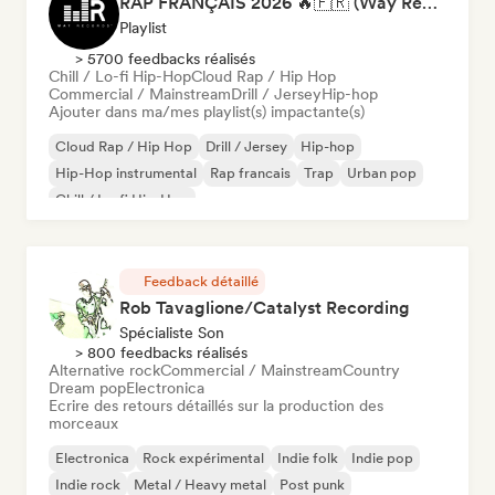
RAP FRANÇAIS 2026 🔥🇫🇷 (Way Records)
Playlist
> 5700 feedbacks réalisés
Chill / Lo-fi Hip-Hop
Cloud Rap / Hip Hop
Commercial / Mainstream
Drill / Jersey
Hip-hop
Ajouter dans ma/mes playlist(s) impactante(s)
Cloud Rap / Hip Hop
Drill / Jersey
Hip-hop
Hip-Hop instrumental
Rap francais
Trap
Urban pop
Chill / Lo-fi Hip-Hop
Feedback détaillé
Rob Tavaglione/Catalyst Recording
Spécialiste Son
> 800 feedbacks réalisés
Alternative rock
Commercial / Mainstream
Country
Dream pop
Electronica
Ecrire des retours détaillés sur la production des
morceaux
Electronica
Rock expérimental
Indie folk
Indie pop
Indie rock
Metal / Heavy metal
Post punk