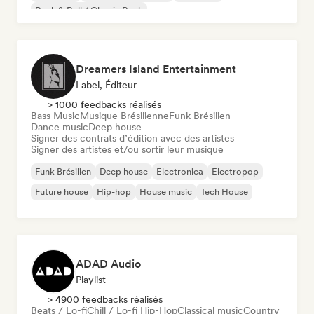
Rock & Roll / Classic Rock
Dreamers Island Entertainment
Label, Éditeur
> 1000 feedbacks réalisés
Bass Music
Musique Brésilienne
Funk Brésilien
Dance music
Deep house
Signer des contrats d’édition avec des artistes
Signer des artistes et/ou sortir leur musique
Funk Brésilien
Deep house
Electronica
Electropop
Future house
Hip-hop
House music
Tech House
ADAD Audio
Playlist
> 4900 feedbacks réalisés
Beats / Lo-fi
Chill / Lo-fi Hip-Hop
Classical music
Country