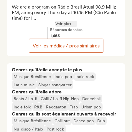
We are a program on Rádio Brasil Atual 98.9 MHz 
FM, airing every Thursday at 10:15 PM (São Paulo 
time) for l...
Voir plus
Réponses données
1,655
Voir les médias / pros similaires
Genres qu’il/elle accepte le plus
Musique Brésilienne
Indie pop
Indie rock
Latin music
Singer-songwriter
Genres qu’il/elle adore
Beats / Lo-fi
Chill / Lo-fi Hip-Hop
Dancehall
Indie folk
R&B
Reggaeton
Trap
Urban pop
Genres qu'ils sont également ouverts à recevoir
Musique Brésilienne
Chill out
Dance pop
Dub
Nu-disco / Italo
Post rock