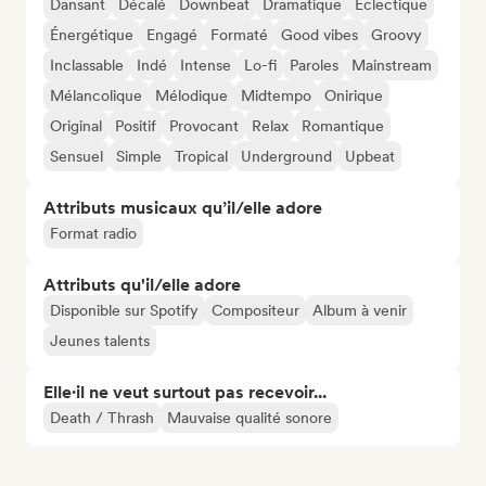
Dansant
Décalé
Downbeat
Dramatique
Éclectique
Énergétique
Engagé
Formaté
Good vibes
Groovy
Inclassable
Indé
Intense
Lo-fi
Paroles
Mainstream
Mélancolique
Mélodique
Midtempo
Onirique
Original
Positif
Provocant
Relax
Romantique
Sensuel
Simple
Tropical
Underground
Upbeat
Attributs musicaux qu’il/elle adore
Format radio
Attributs qu'il/elle adore
Disponible sur Spotify
Compositeur
Album à venir
Jeunes talents
Elle·il ne veut surtout pas recevoir...
Death / Thrash
Mauvaise qualité sonore