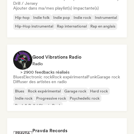
Drill / Jersey
Ajouter dans ma/mes playlist(s) impactante(s)
Hip-hop
Indie folk
Indie pop
Indie rock
Instrumental
Hip-Hop instrumental
Rap international
Rap en anglais
Good Vibrations Radio
Radio
> 2900 feedbacks réalisés
Blues
Electronic rock
Rock expérimental
Funk
Garage rock
Diffuser des artistes en radio
Blues
Rock expérimental
Garage rock
Hard rock
Indie rock
Progressive rock
Psychedelic rock
Rock & Roll / Classic Rock
Pravda Records