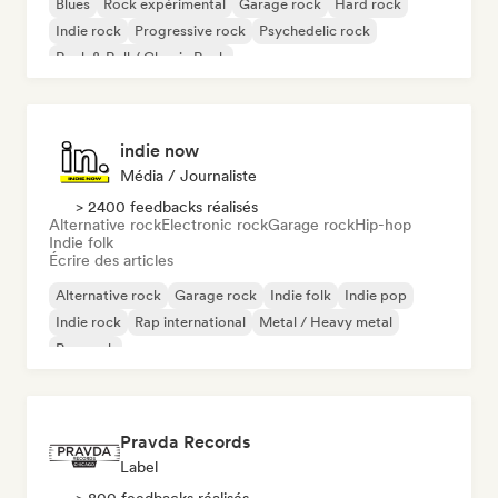
Blues
Rock expérimental
Garage rock
Hard rock
Indie rock
Progressive rock
Psychedelic rock
Rock & Roll / Classic Rock
indie now
Média / Journaliste
> 2400 feedbacks réalisés
Alternative rock
Electronic rock
Garage rock
Hip-hop
Indie folk
Écrire des articles
Alternative rock
Garage rock
Indie folk
Indie pop
Indie rock
Rap international
Metal / Heavy metal
Pop rock
Pravda Records
Label