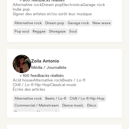
> 800 feedbacks réalisés
Alternative rock
Dream pop
Electronica
Garage rock
Indie pop
Signer des artistes et/ou sortir leur musique
Alternative rock
Dream pop
Garage rock
New wave
Pop soul
Reggae
Shoegaze
Soul
Zoila Antonio
Média / Journaliste
> 100 feedbacks réalisés
Acid house
Alternative rock
Beats / Lo-fi
Chill / Lo-fi Hip-Hop
Classical music
Écrire des articles
Alternative rock
Beats / Lo-fi
Chill / Lo-fi Hip-Hop
Commercial / Mainstream
Dance music
Disco
Dream pop
House music