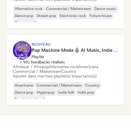
Alternative rock
Commercial / Mainstream
Dance music
Dance pop
Dream pop
Electronic rock
Future house
Garage rock
NOUVEAU
Pop Machine Mode 🤖 AI Music, Indie Pop & Dream Pop
Playlist
< 100 feedbacks réalisés
Afrobeat / Afropop
Alternative rock
Americana
Commercial / Mainstream
Country
Ajouter dans ma/mes playlist(s) impactante(s)
Americana
Commercial / Mainstream
Country
Dance pop
Hyperpop
Indie folk
Indie pop
Pop international