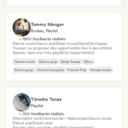
Hip-hop
Pop soul
Tommy Menger
Booker, Playlist
> 1800 feedbacks réalisés
Dance music
Dance pop
Deep house
Disco
Electropop
Trouver ou proposer des opportunités live à des artistes
Ajouter dans ma/mes playlist(s) impactante(s)
Dance music
Dance pop
Deep house
Disco
Electropop
House française
French Pop
House music
Timothy Tunes
Playlist
> 300 feedbacks réalisés
Alternative rock
Commercial / Mainstream
Dance music
Dance pop
Dream pop
Ajouter dans ma/mes playlist(s) impactante(s)