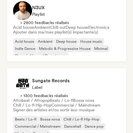
N3UX
Playlist
> 2800 feedbacks réalisés
Acid house
Ambient
Chill out
Deep house
Electronica
Ajouter dans ma/mes playlist(s) impactante(s)
Acid house
Ambient
Deep house
House music
Indie Dance
Melodic & Progressive House
Minimal
Organic House / Downtempo
Sungate Records
Label
> 1300 feedbacks réalisés
Afrobeat / Afropop
Beats / Lo-fi
Bossa nova
Chill / Lo-fi Hip-Hop
Commercial / Mainstream
Signer des artistes et/ou sortir leur musique
Beats / Lo-fi
Bossa nova
Chill / Lo-fi Hip-Hop
Commercial / Mainstream
Dancehall
Dance pop