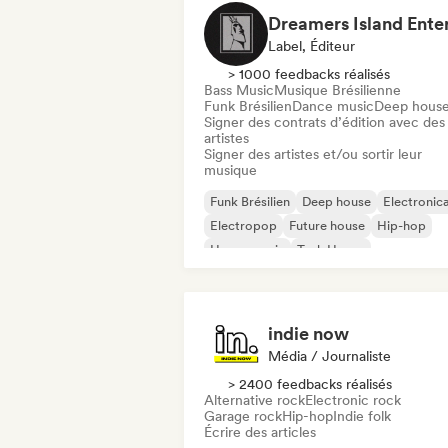
Label, Éditeur
> 1000 feedbacks réalisés
Bass Music
Musique Brésilienne
Funk Brésilien
Dance music
Deep hous
Signer des contrats d’édition avec des
artistes
Signer des artistes et/ou sortir leur
musique
Funk Brésilien
Deep house
Electronic
Electropop
Future house
Hip-hop
House music
Tech House
indie now
Média / Journaliste
> 2400 feedbacks réalisés
Alternative rock
Electronic rock
Garage rock
Hip-hop
Indie folk
Écrire des articles