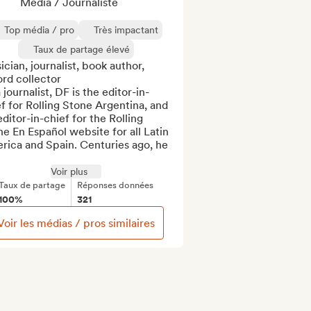
Média / Journaliste
Top média / pro
Très impactant
Taux de partage élevé
cian, journalist, book author, 
rd collector

 journalist, DF is the editor-in-
f for Rolling Stone Argentina, and 
ditor-in-chief for the Rolling 
e En Español website for all Latin 
ica and Spain. Centuries ago, he 
Voir plus
Taux de partage
Réponses données
100%
321
Voir les médias / pros similaires