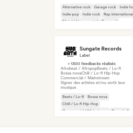
Alternative rock
Garage rock
Indie fo
Indie pop
Indie rock
Rap internationa
Metal / Heavy metal
Pop rock
Sungate Records
Label
> 1300 feedbacks réalisés
Afrobeat / Afropop
Beats / Lo-fi
Bossa nova
Chill / Lo-fi Hip-Hop
Commercial / Mainstream
Signer des artistes et/ou sortir leur
musique
Beats / Lo-fi
Bossa nova
Chill / Lo-fi Hip-Hop
Commercial / Mainstream
Dancehall
Dance pop
Hip-hop
Pop soul