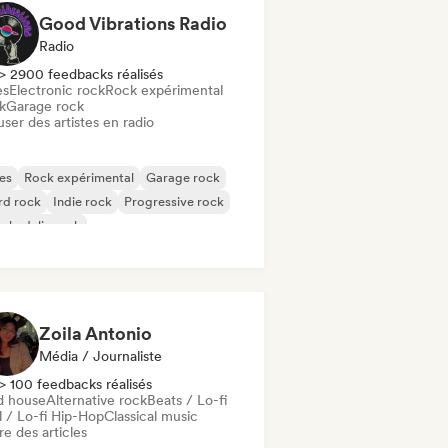
Good Vibrations Radio
Radio
> 2900 feedbacks réalisés
es
Electronic rock
Rock expérimental
k
Garage rock
user des artistes en radio
es
Rock expérimental
Garage rock
rd rock
Indie rock
Progressive rock
chedelic rock
k & Roll / Classic Rock
Zoila Antonio
Média / Journaliste
> 100 feedbacks réalisés
d house
Alternative rock
Beats / Lo-fi
l / Lo-fi Hip-Hop
Classical music
re des articles