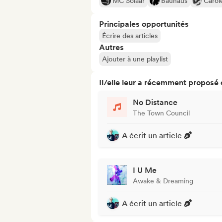
MC Solaar
Bauhaus
Carol
Principales opportunités
Écrire des articles
Autres
Ajouter à une playlist
Il/elle leur a récemment proposé
No Distance
The Town Council
A écrit un article
I U Me
Awake & Dreaming
A écrit un article