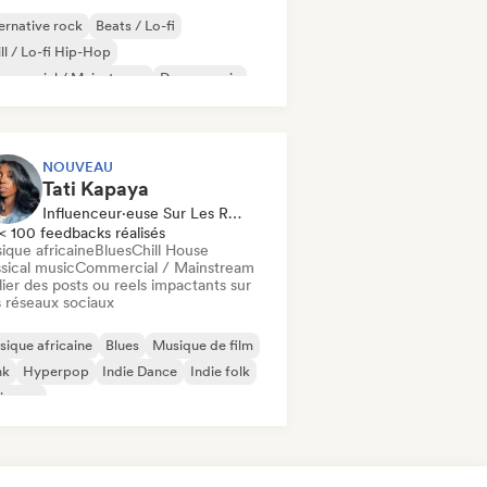
ernative rock
Beats / Lo-fi
ll / Lo-fi Hip-Hop
mmercial / Mainstream
Dance music
sco
Dream pop
House music
NOUVEAU
Tati Kapaya
Influenceur·euse Sur Les Réseaux Sociaux
< 100 feedbacks réalisés
ique africaine
Blues
Chill House
sical music
Commercial / Mainstream
ier des posts ou reels impactants sur
 réseaux sociaux
ique africaine
Blues
Musique de film
nk
Hyperpop
Indie Dance
Indie folk
ie pop