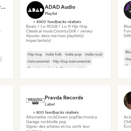
Dreamers Island Entertainment
ADAD Audio
Playlist
> 4900 feedbacks réalisés
Beats / Lo-fi
Chill / Lo-fi Hip-Hop
Blu
e
Classical music
Country
Drill / Jersey
Fun
Ajouter dans ma/mes playlist(s)
Diff
impactante(s)
Blu
Hip-hop
Indie folk
Indie pop
Indie rock
a
Ha
Instrumental
Hip-Hop instrumental
Psy
Rap international
Rap en anglais
Roc
Pravda Records
Label
> 800 feedbacks réalisés
Alternative rock
Dream pop
Electronica
Aci
Garage rock
Indie pop
Chil
Signer des artistes et/ou sortir leur
Écri