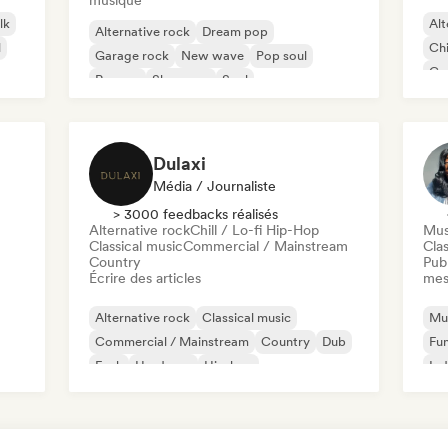
musique
lk
Alt
Alternative rock
Dream pop
l
Chi
Garage rock
New wave
Pop soul
Co
Reggae
Shoegaze
Soul
Di
Dulaxi
Média / Journaliste
> 3000 feedbacks réalisés
Alternative rock
Chill / Lo-fi Hip-Hop
Mus
Classical music
Commercial / Mainstream
Clas
Country
Publ
Écrire des articles
mes
Alternative rock
Classical music
Mus
Commercial / Mainstream
Country
Dub
Fu
Funk
Hardcore
Hip-hop
Ind