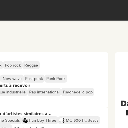
k
Pop rock
Reggae
New wave
Post punk
Punk Rock
erts à recevoir
ue industrielle
Rap international
Psychedelic pop
Da
 d’artistes similaires à…
he Specials
Fun Boy Three
MC 900 Ft. Jesus