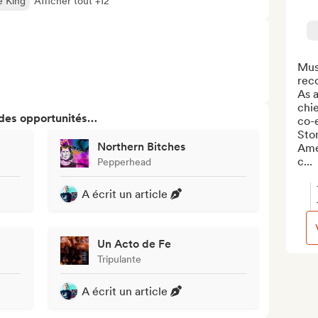
e King
Afficher tout +12
Musi
reco
As a
chie
 des opportunités…
co-e
Ston
Northern Bitches
Amer
c...
Pepperhead
A écrit un article
Un Acto de Fe
Tripulante
A écrit un article