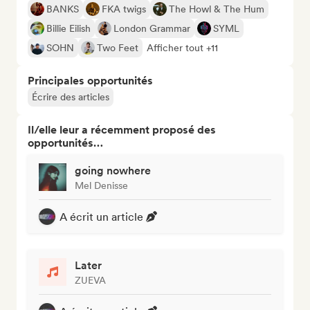
BANKS
FKA twigs
The Howl & The Hum
Billie Eilish
London Grammar
SYML
SOHN
Two Feet
Afficher tout +11
Principales opportunités
Écrire des articles
Il/elle leur a récemment proposé des
opportunités…
going nowhere
Mel Denisse
A écrit un article
Later
ZUEVA