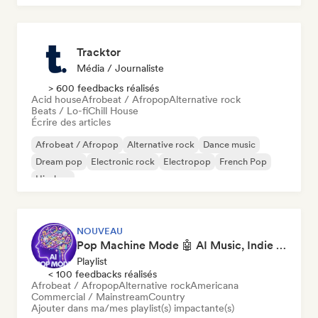
Tracktor
Média / Journaliste
> 600 feedbacks réalisés
Acid house
Afrobeat / Afropop
Alternative rock
Beats / Lo-fi
Chill House
Écrire des articles
Afrobeat / Afropop
Alternative rock
Dance music
Dream pop
Electronic rock
Electropop
French Pop
Hip-hop
NOUVEAU
Pop Machine Mode 🤖 AI Music, Indie Pop & Dream Pop
Playlist
< 100 feedbacks réalisés
Afrobeat / Afropop
Alternative rock
Americana
Commercial / Mainstream
Country
Ajouter dans ma/mes playlist(s) impactante(s)