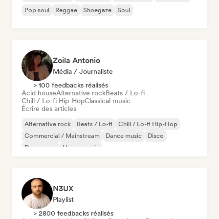
Pop soul
Reggae
Shoegaze
Soul
Zoila Antonio
Média / Journaliste
> 100 feedbacks réalisés
Acid house
Alternative rock
Beats / Lo-fi
Chill / Lo-fi Hip-Hop
Classical music
Écrire des articles
Alternative rock
Beats / Lo-fi
Chill / Lo-fi Hip-Hop
Commercial / Mainstream
Dance music
Disco
Dream pop
House music
N3UX
Playlist
> 2800 feedbacks réalisés