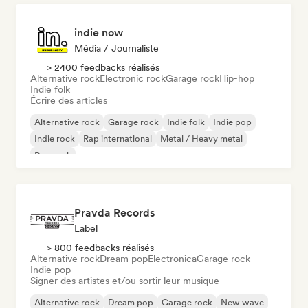
indie now
Média / Journaliste
> 2400 feedbacks réalisés
Alternative rock
Electronic rock
Garage rock
Hip-hop
Indie folk
Écrire des articles
Alternative rock
Garage rock
Indie folk
Indie pop
Indie rock
Rap international
Metal / Heavy metal
Pop rock
Pravda Records
Label
> 800 feedbacks réalisés
Alternative rock
Dream pop
Electronica
Garage rock
Indie pop
Signer des artistes et/ou sortir leur musique
Alternative rock
Dream pop
Garage rock
New wave