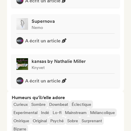
A écrit un article
Supernova
Nemo
A écrit un article
kansas by Nathalie Miller
Knyvet
A écrit un article
Humeurs qu’il/elle adore
Curieux
Sombre
Downbeat
Éclectique
Experimental
Indé
Lo-fi
Mainstream
Mélancolique
Onirique
Original
Psyché
Sobre
Surprenant
Bizarre