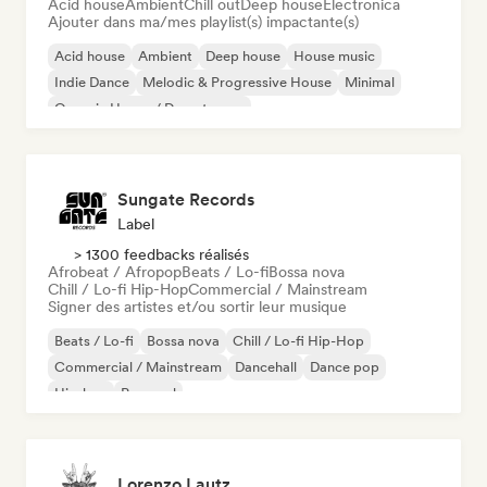
Acid house
Ambient
Chill out
Deep house
Electronica
Ajouter dans ma/mes playlist(s) impactante(s)
Acid house
Ambient
Deep house
House music
Indie Dance
Melodic & Progressive House
Minimal
Organic House / Downtempo
Sungate Records
Label
> 1300 feedbacks réalisés
Afrobeat / Afropop
Beats / Lo-fi
Bossa nova
Chill / Lo-fi Hip-Hop
Commercial / Mainstream
Signer des artistes et/ou sortir leur musique
Beats / Lo-fi
Bossa nova
Chill / Lo-fi Hip-Hop
Commercial / Mainstream
Dancehall
Dance pop
Hip-hop
Pop soul
Lorenzo Lautz