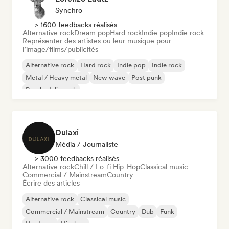
Synchro
> 1600 feedbacks réalisés
Alternative rock
Dream pop
Hard rock
Indie pop
Indie rock
Représenter des artistes ou leur musique pour
l’image/films/publicités
Alternative rock
Hard rock
Indie pop
Indie rock
Metal / Heavy metal
New wave
Post punk
Psychedelic rock
Dulaxi
Média / Journaliste
> 3000 feedbacks réalisés
Alternative rock
Chill / Lo-fi Hip-Hop
Classical music
Commercial / Mainstream
Country
Écrire des articles
Alternative rock
Classical music
Commercial / Mainstream
Country
Dub
Funk
Hardcore
Hip-hop