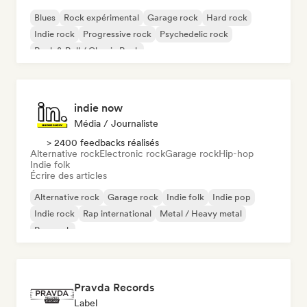
Blues
Rock expérimental
Garage rock
Hard rock
Indie rock
Progressive rock
Psychedelic rock
Rock & Roll / Classic Rock
indie now
Média / Journaliste
> 2400 feedbacks réalisés
Alternative rock
Electronic rock
Garage rock
Hip-hop
Indie folk
Écrire des articles
Alternative rock
Garage rock
Indie folk
Indie pop
Indie rock
Rap international
Metal / Heavy metal
Pop rock
Pravda Records
Label