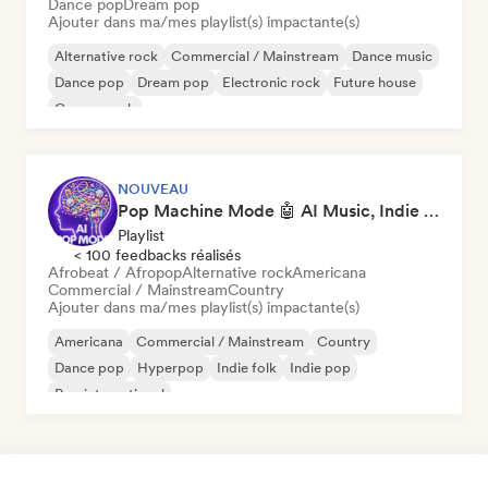
Dance pop
Dream pop
Ajouter dans ma/mes playlist(s) impactante(s)
Alternative rock
Commercial / Mainstream
Dance music
Dance pop
Dream pop
Electronic rock
Future house
Garage rock
NOUVEAU
Pop Machine Mode 🤖 AI Music, Indie Pop & Dream Pop
Playlist
< 100 feedbacks réalisés
Afrobeat / Afropop
Alternative rock
Americana
Commercial / Mainstream
Country
Ajouter dans ma/mes playlist(s) impactante(s)
Americana
Commercial / Mainstream
Country
Dance pop
Hyperpop
Indie folk
Indie pop
Pop international