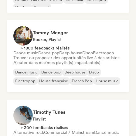
Hip-hop
Pop soul
Tommy Menger
Booker, Playlist
> 1800 feedbacks réalisés
Dance music
Dance pop
Deep house
Disco
Electropop
Trouver ou proposer des opportunités live à des artistes
Ajouter dans ma/mes playlist(s) impactante(s)
Dance music
Dance pop
Deep house
Disco
Electropop
House française
French Pop
House music
Timothy Tunes
Playlist
> 300 feedbacks réalisés
Alternative rock
Commercial / Mainstream
Dance music