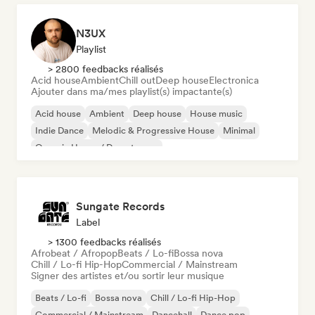
N3UX
Playlist
> 2800 feedbacks réalisés
Acid house
Ambient
Chill out
Deep house
Electronica
Ajouter dans ma/mes playlist(s) impactante(s)
Acid house
Ambient
Deep house
House music
Indie Dance
Melodic & Progressive House
Minimal
Organic House / Downtempo
Sungate Records
Label
> 1300 feedbacks réalisés
Afrobeat / Afropop
Beats / Lo-fi
Bossa nova
Chill / Lo-fi Hip-Hop
Commercial / Mainstream
Signer des artistes et/ou sortir leur musique
Beats / Lo-fi
Bossa nova
Chill / Lo-fi Hip-Hop
Commercial / Mainstream
Dancehall
Dance pop