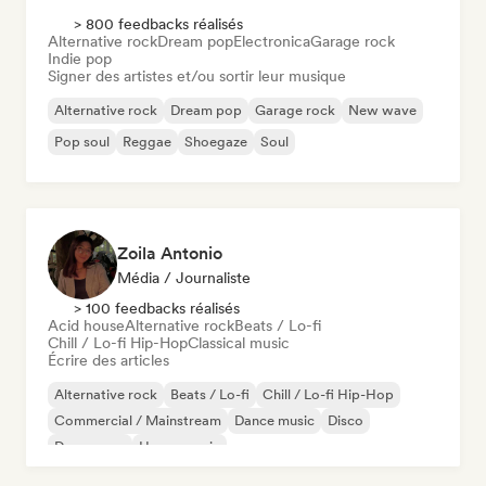
> 800 feedbacks réalisés
Alternative rock
Dream pop
Electronica
Garage rock
Indie pop
Signer des artistes et/ou sortir leur musique
Alternative rock
Dream pop
Garage rock
New wave
Pop soul
Reggae
Shoegaze
Soul
Zoila Antonio
Média / Journaliste
> 100 feedbacks réalisés
Acid house
Alternative rock
Beats / Lo-fi
Chill / Lo-fi Hip-Hop
Classical music
Écrire des articles
Alternative rock
Beats / Lo-fi
Chill / Lo-fi Hip-Hop
Commercial / Mainstream
Dance music
Disco
Dream pop
House music