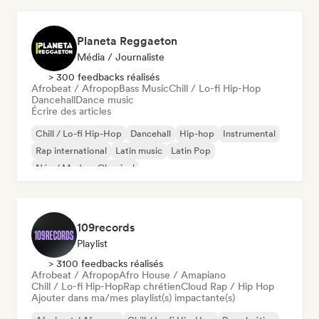
Planeta Reggaeton
Média / Journaliste
> 300 feedbacks réalisés
Afrobeat / Afropop
Bass Music
Chill / Lo-fi Hip-Hop
Dancehall
Dance music
Écrire des articles
Chill / Lo-fi Hip-Hop
Dancehall
Hip-hop
Instrumental
Rap international
Latin music
Latin Pop
Néo / Modern Classical
109records
Playlist
> 3100 feedbacks réalisés
Afrobeat / Afropop
Afro House / Amapiano
Chill / Lo-fi Hip-Hop
Rap chrétien
Cloud Rap / Hip Hop
Ajouter dans ma/mes playlist(s) impactante(s)