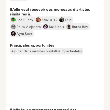
Il/elle veut recevoir des morceaux d’artistes
similaires à…
Bad Bunny
KAROL G
Feid
Rauw Alejandro
Kali Uchis
Burna Boy
Ayra Starr
Principales opportunités
Ajouter dans ma/mes playlist(s) impactante(s)
Il/elle leur a récemment proposé des