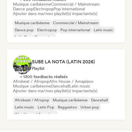
Musique caribéenne
Commercial / Mainstream
Dance pop
Electropop
Pop international
Ajouter dans ma/mes playlist(s) impactante(s)
Musique caribéenne
Commercial / Mainstream
Dance pop
Electropop
Pop international
Latin music
Latin Pop
Reggaeton
SUBE LA NOTA (LATIN 2026)
Playlist
> 1300 feedbacks réalisés
Afrobeat / Afropop
Afro House / Amapiano
Musique caribéenne
Dancehall
Latin music
Ajouter dans ma/mes playlist(s) impactante(s)
Afrobeat / Afropop
Musique caribéenne
Dancehall
Latin music
Latin Pop
Reggaeton
Urban pop
Afro House / Amapiano