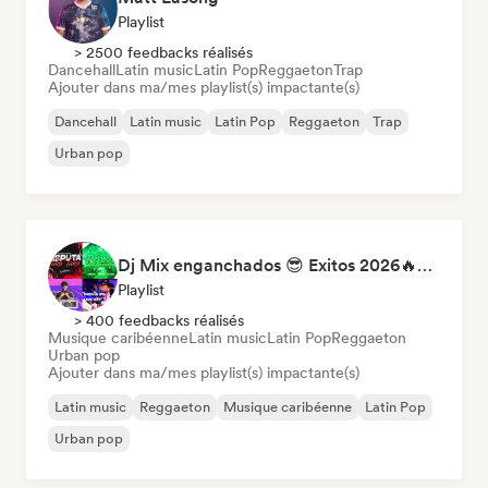
Playlist
> 2500 feedbacks réalisés
Dancehall
Latin music
Latin Pop
Reggaeton
Trap
Ajouter dans ma/mes playlist(s) impactante(s)
Dancehall
Latin music
Latin Pop
Reggaeton
Trap
Urban pop
Dj Mix enganchados 😎 Exitos 2026🔥🔥🫦
Playlist
> 400 feedbacks réalisés
Musique caribéenne
Latin music
Latin Pop
Reggaeton
Urban pop
Ajouter dans ma/mes playlist(s) impactante(s)
Latin music
Reggaeton
Musique caribéenne
Latin Pop
Urban pop