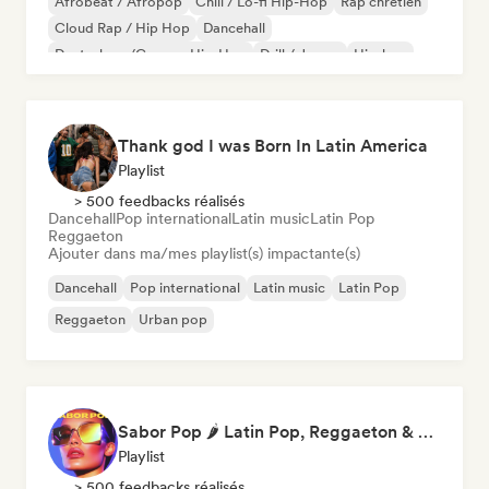
Afrobeat / Afropop
Chill / Lo-fi Hip-Hop
Rap chrétien
Cloud Rap / Hip Hop
Dancehall
Deutschrap/German Hip-Hop
Drill / Jersey
Hip-hop
Thank god I was Born In Latin America
Playlist
> 500 feedbacks réalisés
Dancehall
Pop international
Latin music
Latin Pop
Reggaeton
Ajouter dans ma/mes playlist(s) impactante(s)
Dancehall
Pop international
Latin music
Latin Pop
Reggaeton
Urban pop
Sabor Pop 🌶️ Latin Pop, Reggaeton & Latin Club Hits
Playlist
> 500 feedbacks réalisés