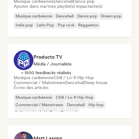
Musique caribéenne
Dancehall
Dance pop
Ajouter dans ma/mes playlist(s) impactante(s)
Musique caribéenne
Dancehall
Dance pop
Dream pop
Indie pop
Latin Pop
Pop rock
Reggaeton
Producto TV
Média / Journaliste
> 1500 feedbacks réalisés
Musique caribéenne
Chill / Lo-fi Hip-Hop
Commercial / Mainstream
Dancehall
Deep house
Écrire des articles
Musique caribéenne
Chill / Lo-fi Hip-Hop
Commercial / Mainstream
Dancehall
Hip-hop
Latin music
Latin Pop
Pop rock
Matt Lasong