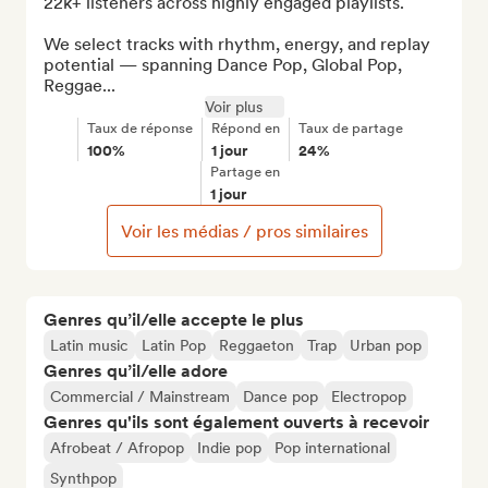
22k+ listeners across highly engaged playlists.

We select tracks with rhythm, energy, and replay 
potential — spanning Dance Pop, Global Pop, 
Reggae...
Voir plus
Taux de réponse
Répond en
Taux de partage
100%
1 jour
24%
Partage en
1 jour
Voir les médias / pros similaires
Genres qu’il/elle accepte le plus
Latin music
Latin Pop
Reggaeton
Trap
Urban pop
Genres qu’il/elle adore
Commercial / Mainstream
Dance pop
Electropop
Genres qu'ils sont également ouverts à recevoir
Afrobeat / Afropop
Indie pop
Pop international
Synthpop