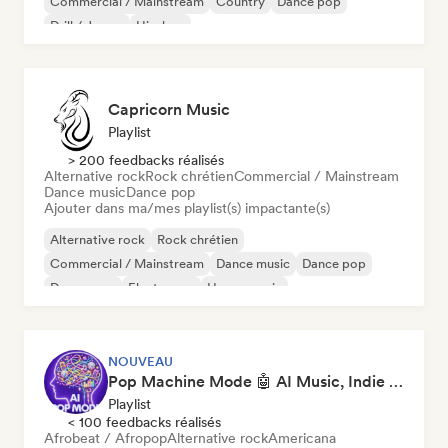
Commercial / Mainstream
Country
Dance pop
Drill / Jersey
Hip-hop
Capricorn Music
Playlist
> 200 feedbacks réalisés
Alternative rock
Rock chrétien
Commercial / Mainstream
Dance music
Dance pop
Ajouter dans ma/mes playlist(s) impactante(s)
Alternative rock
Rock chrétien
Commercial / Mainstream
Dance music
Dance pop
Dream pop
Electropop
House music
NOUVEAU
Pop Machine Mode 🤖 AI Music, Indie Pop & Dream Pop
Playlist
< 100 feedbacks réalisés
Afrobeat / Afropop
Alternative rock
Americana