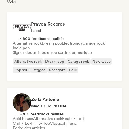
Vzla
Pravda Records
Label
> 800 feedbacks réalisés
Alternative rock
Dream pop
Electronica
Garage rock
Indie pop
Signer des artistes et/ou sortir leur musique
Alternative rock
Dream pop
Garage rock
New wave
Pop soul
Reggae
Shoegaze
Soul
Zoila Antonio
Média / Journaliste
> 100 feedbacks réalisés
Acid house
Alternative rock
Beats / Lo-fi
Chill / Lo-fi Hip-Hop
Classical music
Écrire des articles