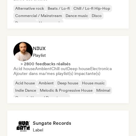
Alternative rock
Beats / Lo-fi
Chill / Lo-fi Hip-Hop
Commercial / Mainstream
Dance music
Disco
Dream pop
House music
N3UX
Playlist
> 2800 feedbacks réalisés
Acid house
Ambient
Chill out
Deep house
Electronica
Ajouter dans ma/mes playlist(s) impactante(s)
Acid house
Ambient
Deep house
House music
Indie Dance
Melodic & Progressive House
Minimal
Organic House / Downtempo
Sungate Records
Label