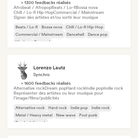
> 1300 feedbacks réalisés
Afrobeat / Afropop
Beats / Lo-fi
Bossa nova
Chill / Lo-fi Hip-Hop
Commercial / Mainstream
Signer des artistes et/ou sortir leur musique
Beats / Lo-fi
Bossa nova
Chill / Lo-fi Hip-Hop
Commercial / Mainstream
Dancehall
Dance pop
Hip-hop
Pop soul
Lorenzo Lautz
Synchro
> 1600 feedbacks réalisés
Alternative rock
Dream pop
Hard rock
Indie pop
Indie rock
Représenter des artistes ou leur musique pour
l’image/films/publicités
Alternative rock
Hard rock
Indie pop
Indie rock
Metal / Heavy metal
New wave
Post punk
Psychedelic rock