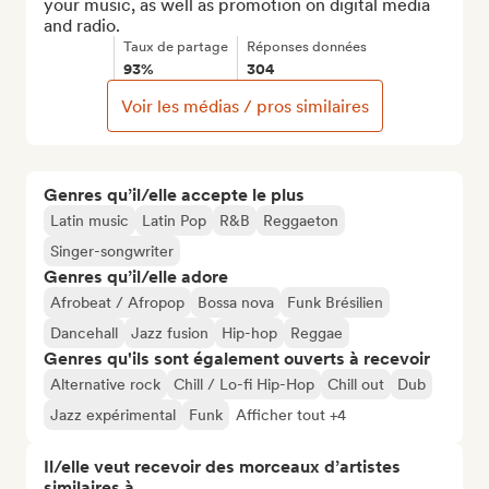
your music, as well as promotion on digital media 
and radio.
Taux de partage
Réponses données
93%
304
Voir les médias / pros similaires
Genres qu’il/elle accepte le plus
Latin music
Latin Pop
R&B
Reggaeton
Singer-songwriter
Genres qu’il/elle adore
Afrobeat / Afropop
Bossa nova
Funk Brésilien
Dancehall
Jazz fusion
Hip-hop
Reggae
Genres qu'ils sont également ouverts à recevoir
Alternative rock
Chill / Lo-fi Hip-Hop
Chill out
Dub
Jazz expérimental
Funk
Afficher tout +4
Il/elle veut recevoir des morceaux d’artistes
similaires à…