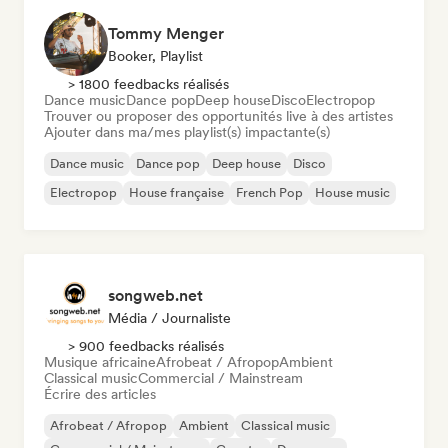
Tommy Menger
Booker, Playlist
> 1800 feedbacks réalisés
Dance music
Dance pop
Deep house
Disco
Electropop
Trouver ou proposer des opportunités live à des artistes
Ajouter dans ma/mes playlist(s) impactante(s)
Dance music
Dance pop
Deep house
Disco
Electropop
House française
French Pop
House music
songweb.net
Média / Journaliste
> 900 feedbacks réalisés
Musique africaine
Afrobeat / Afropop
Ambient
Classical music
Commercial / Mainstream
Écrire des articles
Afrobeat / Afropop
Ambient
Classical music