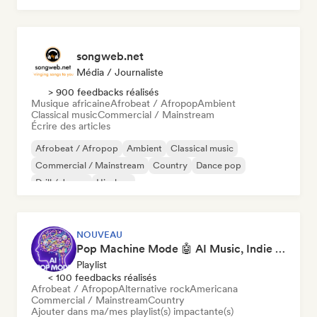
songweb.net
Média / Journaliste
> 900 feedbacks réalisés
Musique africaine
Afrobeat / Afropop
Ambient
Classical music
Commercial / Mainstream
Écrire des articles
Afrobeat / Afropop
Ambient
Classical music
Commercial / Mainstream
Country
Dance pop
Drill / Jersey
Hip-hop
NOUVEAU
Pop Machine Mode 🤖 AI Music, Indie Pop & Dream Pop
Playlist
< 100 feedbacks réalisés
Afrobeat / Afropop
Alternative rock
Americana
Commercial / Mainstream
Country
Ajouter dans ma/mes playlist(s) impactante(s)