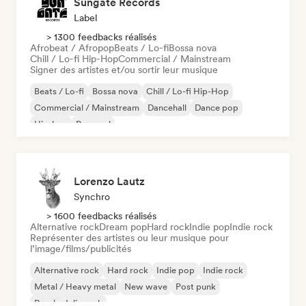
Sungate Records
Label
> 1300 feedbacks réalisés
Afrobeat / Afropop
Beats / Lo-fi
Bossa nova
Chill / Lo-fi Hip-Hop
Commercial / Mainstream
Signer des artistes et/ou sortir leur musique
Beats / Lo-fi
Bossa nova
Chill / Lo-fi Hip-Hop
Commercial / Mainstream
Dancehall
Dance pop
Hip-hop
Pop soul
Lorenzo Lautz
Synchro
> 1600 feedbacks réalisés
Alternative rock
Dream pop
Hard rock
Indie pop
Indie rock
Représenter des artistes ou leur musique pour
l’image/films/publicités
Alternative rock
Hard rock
Indie pop
Indie rock
Metal / Heavy metal
New wave
Post punk
Psychedelic rock