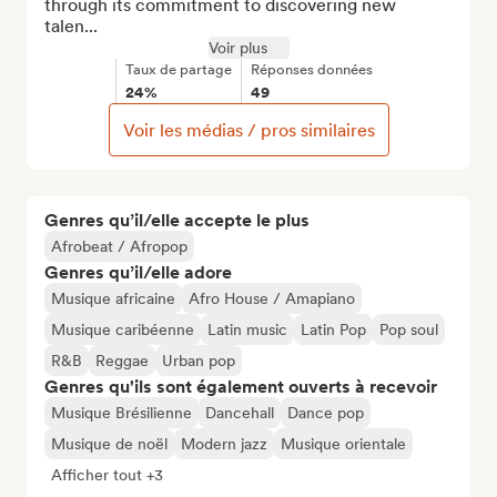
through its commitment to discovering new 
talen...
Voir plus
Taux de partage
Réponses données
24%
49
Voir les médias / pros similaires
Genres qu’il/elle accepte le plus
Afrobeat / Afropop
Genres qu’il/elle adore
Musique africaine
Afro House / Amapiano
Musique caribéenne
Latin music
Latin Pop
Pop soul
R&B
Reggae
Urban pop
Genres qu'ils sont également ouverts à recevoir
Musique Brésilienne
Dancehall
Dance pop
Musique de noël
Modern jazz
Musique orientale
Afficher tout +3