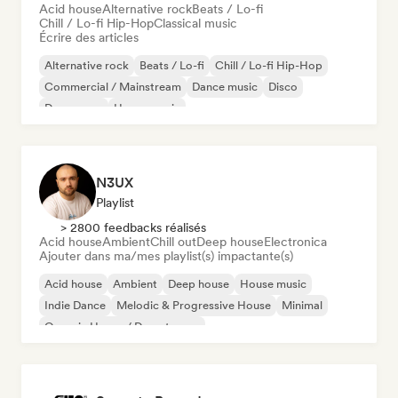
Acid house
Alternative rock
Beats / Lo-fi
Chill / Lo-fi Hip-Hop
Classical music
Écrire des articles
Alternative rock
Beats / Lo-fi
Chill / Lo-fi Hip-Hop
Commercial / Mainstream
Dance music
Disco
Dream pop
House music
N3UX
Playlist
> 2800 feedbacks réalisés
Acid house
Ambient
Chill out
Deep house
Electronica
Ajouter dans ma/mes playlist(s) impactante(s)
Acid house
Ambient
Deep house
House music
Indie Dance
Melodic & Progressive House
Minimal
Organic House / Downtempo