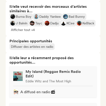
Il/elle veut recevoir des morceaux d’artistes
similaires à…
Burna Boy
Daddy Yankee
Bad Bunny
J Balvin
Tayc
Dadju
KCee
KeBlack
Afficher tout +4
Principales opportunités
Diffuser des artistes en radio
Il/elle leur a récemment proposé des
opportunités…
My Island (Reggae Remix Radio
Edit)
Eddie Witz and The Most High
A diffusé en radio