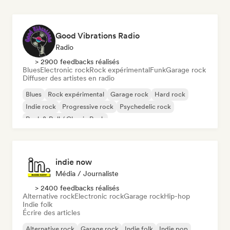
Good Vibrations Radio
Radio
> 2900 feedbacks réalisés
Blues
Electronic rock
Rock expérimental
Funk
Garage rock
Diffuser des artistes en radio
Blues
Rock expérimental
Garage rock
Hard rock
Indie rock
Progressive rock
Psychedelic rock
Rock & Roll / Classic Rock
indie now
Média / Journaliste
> 2400 feedbacks réalisés
Alternative rock
Electronic rock
Garage rock
Hip-hop
Indie folk
Écrire des articles
Alternative rock
Garage rock
Indie folk
Indie pop